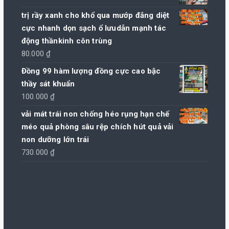
trị rầy xanh cho khổ qua mướp đắng diệt
cực nhanh dọn sạch ổ lưudẫn mạnh tác
động thầnkinh côn trùng
80.000
₫
Đồng 99 hàm lượng đồng cực cao bậc
thầy sát khuẩn
100.000
₫
vải mát trái non chống héo rụng hạn chế
méo quả phòng sâu rệp chích hút quả vải
non dưỡng lớn trái
730.000
₫