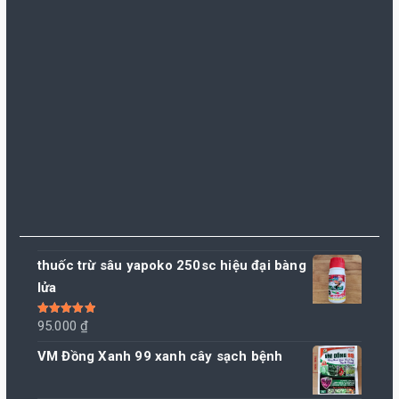
thuốc trừ sâu yapoko 250sc hiệu đại bàng
lửa
Được xếp
95.000
₫
hạng
5.00
5
sao
VM Đồng Xanh 99 xanh cây sạch bệnh