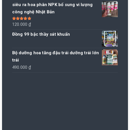
siêu ra hoa phân NPK bổ sung vi lượng
công nghệ Nhật Bản
Được xếp
120.000
₫
hạng
5.00
5
sao
Đồng 99 bậc thầy sát khuẩn
Bộ dưỡng hoa tăng đậu trái dưỡng trái lớn
trái
490.000
₫