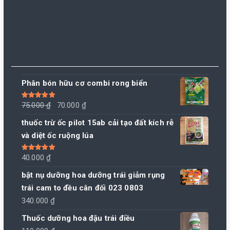
Phân bón hữu cơ combi rong biển
Giá
Giá
Được xếp
75.000
₫
70.000
₫
hạng
5.00
5
sao
gốc
hiện
thuốc trừ ốc pilot 15ab cải tạo đất kích rễ
là:
tại
và diệt ốc ruộng lúa
75.000 ₫.
là:
70.000 ₫.
Được xếp
40.000
₫
hạng
5.00
5
sao
bật nụ dưỡng hoa dưỡng trái giảm rụng
trái cam to đều cân đối 023 0803
340.000
₫
Thuốc dưỡng hoa đậu trái điều