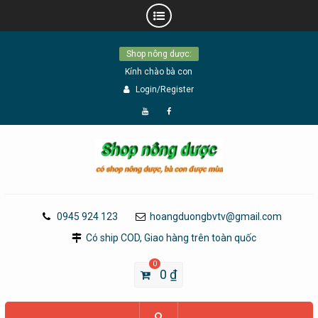
Skip
Shop nông dược:
to
Kính chào bà con
content
Login/Register
Đăng
Page
Ký
Facebook
YouTube
0945 924 123
hoangduongbvtv@gmail.com
Có ship COD, Giao hàng trên toàn quốc
0
0
₫