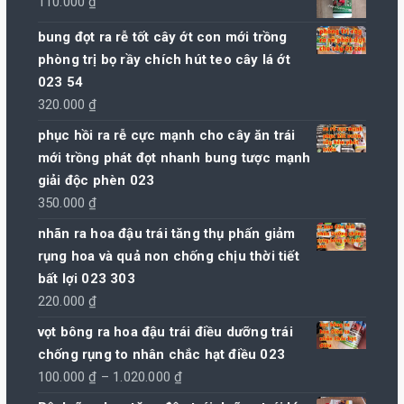
110.000
₫
bung đọt ra rễ tốt cây ớt con mới trồng
phòng trị bọ rầy chích hút teo cây lá ớt
023 54
320.000
₫
phục hồi ra rễ cực mạnh cho cây ăn trái
mới trồng phát đọt nhanh bung tược mạnh
giải độc phèn 023
350.000
₫
nhãn ra hoa đậu trái tăng thụ phấn giảm
rụng hoa và quả non chống chịu thời tiết
bất lợi 023 303
220.000
₫
vọt bông ra hoa đậu trái điều dưỡng trái
chống rụng to nhân chắc hạt điều 023
Khoảng
100.000
₫
–
1.020.000
₫
giá: