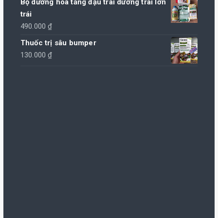
Bộ dưỡng hoa tăng đậu trái dưỡng trái lớn
từ
trái
100.000 ₫
490.000
₫
đến
Thuốc trị sâu bumper
1.020.000 ₫
130.000
₫