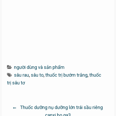
người dùng và sản phẩm
sâu rau
,
sâu to
,
thuốc trị bướm trắng
,
thuốc
trị sâu tơ
Điều
Thuốc dưỡng nụ dưỡng lớn trái sầu riêng
hướng
canxi bo ga3