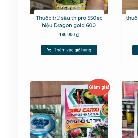
Thuốc trừ sâu thipro 550ec
thuố
hiệu Dragon gold 600
180.000
₫
Thêm vào giỏ hàng
Giảm giá!