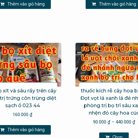
Thêm vào giỏ hàng
Thêm vào giỏ hàng
ọ xít và sâu rầy trên cây
thuốc kích rễ cây hoa 
trị trứng côn trùng diệt
Đọt vọt lá xanh lá đẻ n
sạch ổ 023 44
phòng trị bọ trĩ sâu x
nhện đỏ cây hoa cú
160.000
₫
K
90.000
₫
–
440.000
₫
g
Thêm vào giỏ hàng
Sả
t
Chọn