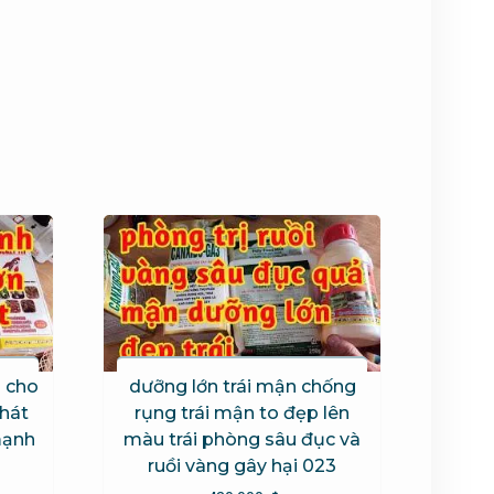
h cho
dưỡng lớn trái mận chống
phát
rụng trái mận to đẹp lên
mạnh
màu trái phòng sâu đục và
ruồi vàng gây hại 023