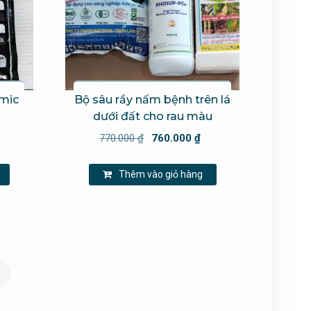
mic
Bộ sâu rầy nấm bệnh trên lá
dưới đất cho rau màu
Giá
Giá
Giá
770.000
₫
760.000
₫
hiện
gốc
hiện
tại
là:
tại
Thêm vào giỏ hàng
là:
770.000 ₫.
là:
110.000 ₫.
760.000 ₫.
→