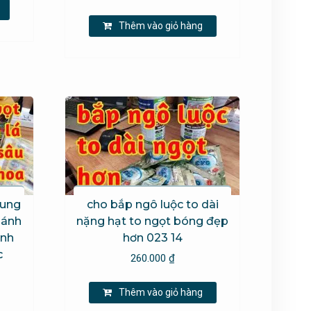
Thêm vào giỏ hàng
bung
cho bắp ngô luộc to dài
hánh
nặng hạt to ngọt bóng đẹp
anh
hơn 023 14
c
260.000
₫
hoảng
iá:
Thêm vào giỏ hàng
n
ừ