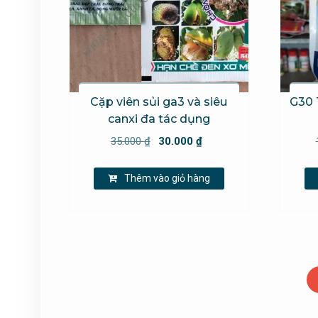
Cặp viên sủi ga3 và siêu
G30 
canxi đa tác dụng
Giá
Giá
35.000
₫
30.000
₫
gốc
hiện
là:
tại
Thêm vào giỏ hàng
35.000 ₫.
là:
30.000 ₫.