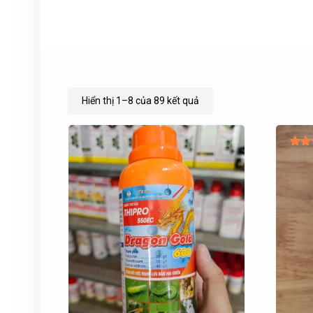
Đã
Hiển thị 1–8 của 89 kết quả
sắp
xếp
theo
Đượ
mới
h
5
nhất
5