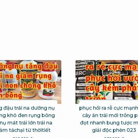
g đậu trái na dưỡng nụ
phục hồi ra rễ cực mạn
ng khô đen rụng bông
cây ăn trái mới trồng 
nụ mát trái lớn trái na
đọt nhanh bung tược 
ảm táchại từ thờitiết
giải độc phèn 023