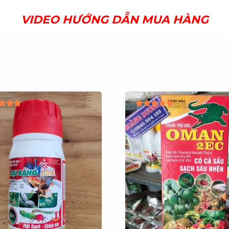
VIDEO HƯỚNG DẪN MUA HÀNG
c xếp
Được xếp
ạng
hạng
.00
5.00
 sao
5 sao