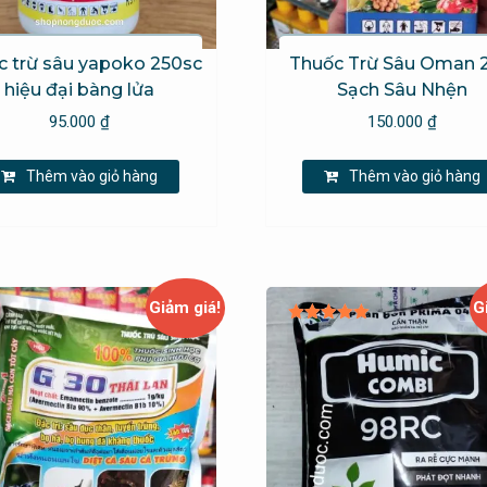
c trừ sâu yapoko 250sc
Thuốc Trừ Sâu Oman 
hiệu đại bàng lửa
Sạch Sâu Nhện
95.000
₫
150.000
₫
Thêm vào giỏ hàng
Thêm vào giỏ hàng
Giảm giá!
G
Được xếp
hạng
5.00
5 sao