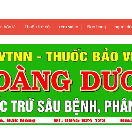
n bón lá
Thuốc trừ cỏ
xem video
Đơn hàng
người dù