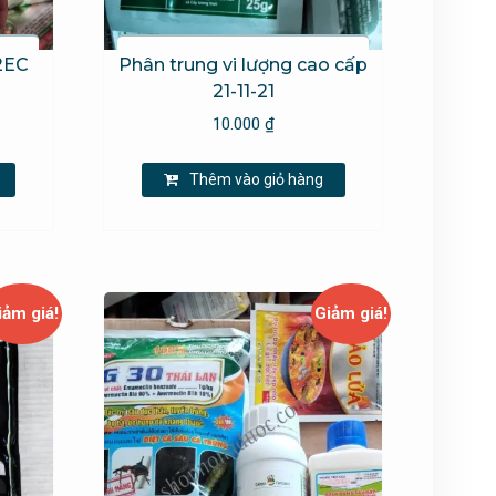
2EC
Phân trung vi lượng cao cấp
21-11-21
10.000
₫
Thêm vào giỏ hàng
iảm giá!
Giảm giá!