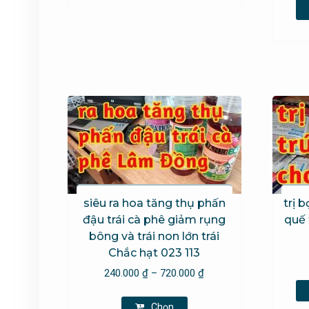
siêu ra hoa tăng thụ phấn
trị b
đậu trái cà phê giảm rụng
quế 
bông và trái non lớn trái
Chắc hạt 023 113
Khoảng
240.000
₫
–
720.000
₫
giá:
Sản
từ
Chọn