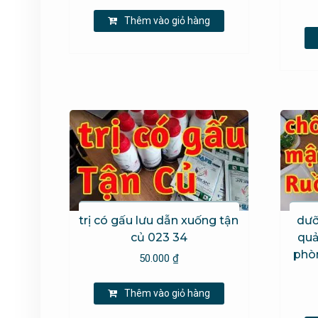
Thêm vào giỏ hàng
trị có gấu lưu dẫn xuống tận
dưỡ
củ 023 34
quả
phòn
50.000
₫
Thêm vào giỏ hàng