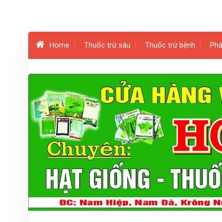
Home
Thuốc trừ sâu
Thuốc trừ bệnh
Phâ