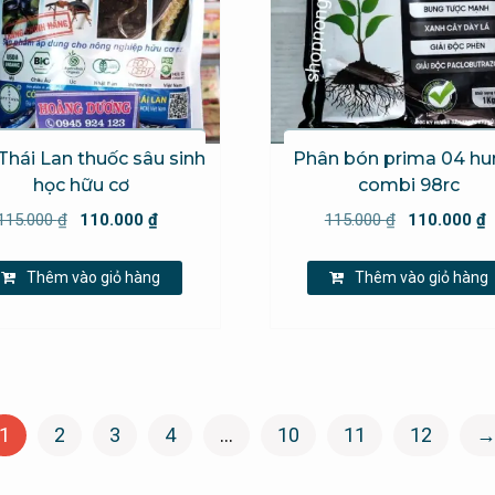
Thái Lan thuốc sâu sinh
Phân bón prima 04 hu
học hữu cơ
combi 98rc
Giá
Giá
Giá
115.000
₫
110.000
₫
115.000
₫
110.000
₫
gốc
hiện
gốc
là:
tại
là:
Thêm vào giỏ hàng
Thêm vào giỏ hàng
115.000 ₫.
là:
115.000 ₫.
110.000 ₫.
1
2
3
4
…
10
11
12