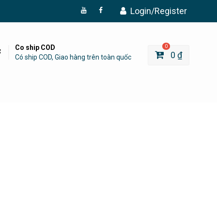
Login/Register
Đăng
Page
Ký
Facebook
YouTube
Co ship COD
0
0
₫
Có ship COD, Giao hàng trên toàn quốc