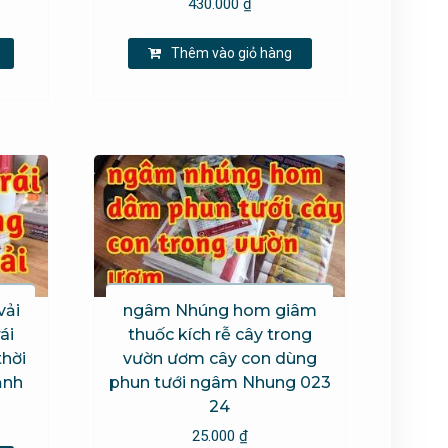
430.000
₫
Thêm vào giỏ hàng
vải
ngâm Nhúng hom giâm
ái
thuốc kích rễ cây trong
thời
vườn ươm cây con dùng
ạnh
phun tưới ngâm Nhung 023
24
25.000
₫