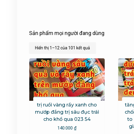
Sản phẩm mọi người đang dùng
Đã
Hiển thị 1–12 của 101 kết quả
sắp
xếp
theo
mới
nhất
trị ruồi vàng rầy xanh cho
tăn
mướp đắng trị sâu đục trái
chố
cho khổ qua 023 54
to 
gi
140.000
₫