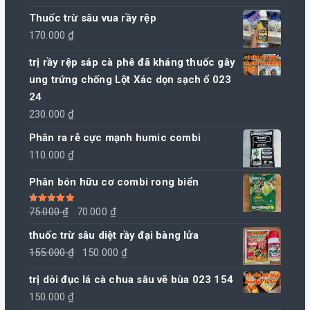
Thuốc trừ sâu vua rầy rệp
170.000
₫
trị rầy rệp sáp cà phê đã kháng thuốc gây
ung trứng chống Lột Xác dọn sạch ổ 023
24
230.000
₫
Phân ra rễ cực mạnh humic combi
110.000
₫
Phân bón hữu cơ combi rong biển
Giá
Giá
Được xếp
75.000
₫
70.000
₫
hạng
5.00
5
sao
gốc
hiện
thuốc trừ sâu diệt rầy đại bàng lửa
là:
tại
Giá
Giá
155.000
₫
150.000
₫
75.000 ₫.
là:
gốc
hiện
trị dòi đục lá cà chua sâu vẽ bùa 023 154
70.000 ₫.
là:
tại
150.000
₫
155.000 ₫.
là: