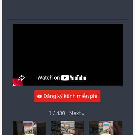
Đăng ký kênh miễn phí
Next
»
1
/
430