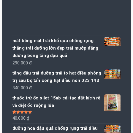
mát bông mát trái khổ qua chống rụng
thẳng trái dưỡng lớn đẹp trái mướp đắng
dưỡng bông tăng đậu quả
290.000
₫
tăng đậu trái dưỡng trái to hạt điều phòng
trị sâu bọ tấn công hạt điều non 023 143
340.000
₫
thuốc trừ ốc pilot 15ab cải tạo đất kích rễ
và diệt ốc ruộng lúa
Được xếp
40.000
₫
hạng
5.00
5
sao
dưỡng hoa đậu quả chống rụng trái điều