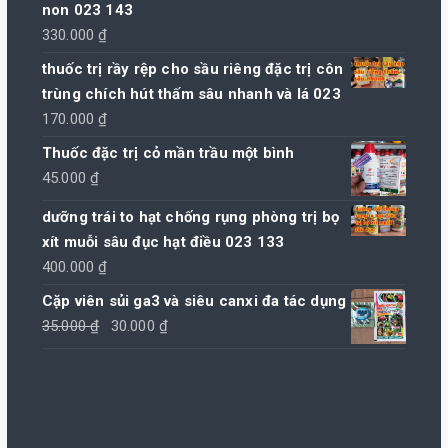
non 023 143
150.000 ₫.
330.000
₫
thuốc trị rầy rệp cho sầu riêng đặc trị côn
trùng chích hút thấm sâu nhanh và lá 023
170.000
₫
Thuốc đặc trị cỏ mần trầu một bình
45.000
₫
dưỡng trái to hạt chống rụng phòng trị bọ
xít muỗi sâu đục hạt điều 023 133
400.000
₫
Cặp viên sủi ga3 và siêu canxi đa tác dụng
Giá
Giá
35.000
₫
30.000
₫
gốc
hiện
là:
tại
35.000 ₫.
là:
30.000 ₫.