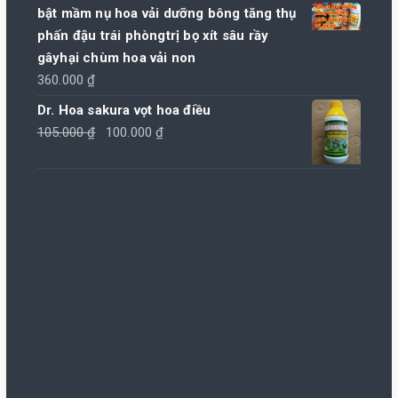
bật mầm nụ hoa vải dưỡng bông tăng thụ
150.000 ₫.
phấn đậu trái phòngtrị bọ xít sâu rầy
gâyhại chùm hoa vải non
360.000
₫
Dr. Hoa sakura vọt hoa điều
Giá
Giá
105.000
₫
100.000
₫
gốc
hiện
là:
tại
105.000 ₫.
là:
100.000 ₫.