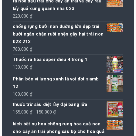
ra hoa đậu trái cho cây ăn trái và cây rau
lấy quả xung quanh nhà 023
220.000
₫
chống rụng bưởi non dưỡng lớn đẹp trái
bưởi ngăn chặn ruồi nhện gây hại trái non
023 213
780.000
₫
Thuốc ra hoa super điều 4 trong 1
130.000
₫
Phân bón vi lượng xanh lá vọt đọt siamb
12
100.000
₫
thuốc trừ sâu diệt rầy đại bàng lửa
Giá
Giá
155.000
₫
150.000
₫
gốc
hiện
kích bật nụ hoa chống rụng hoa quả non
là:
tại
cho cây ăn trái phòng sâu bọ cho hoa quả
155.000 ₫.
là: