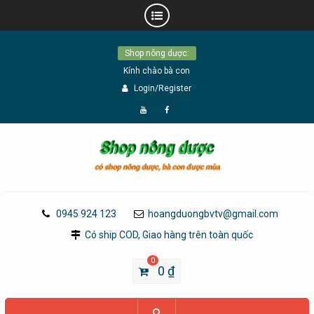
Skip
Shop nông dược:
to
Kính chào bà con
content
Login/Register
Đăng
Page
Ký
Facebook
YouTube
0945 924 123
hoangduongbvtv@gmail.com
Có ship COD, Giao hàng trên toàn quốc
0
0
₫