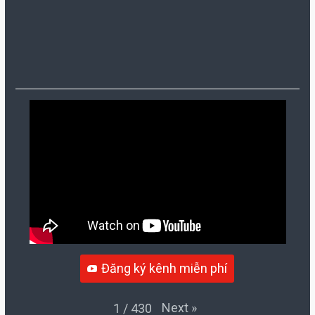
Đăng ký kênh miễn phí
Next
»
1
/
430