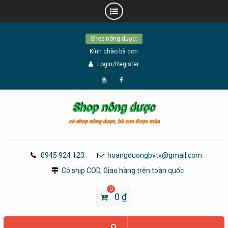
Skip
Shop nông dược:
to
Kính chào bà con
content
Login/Register
Đăng
Page
Ký
Facebook
YouTube
0945 924 123
hoangduongbvtv@gmail.com
Có ship COD, Giao hàng trên toàn quốc
0
0
₫