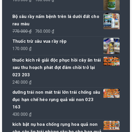
gốc
hiện
là:
tại
Bộ sâu rầy nấm bệnh trên lá dưới đất cho
105.000 ₫.
là:
rau màu
100.000 ₫.
Giá
Giá
770.000
₫
760.000
₫
gốc
hiện
Thuốc trừ sâu vua rầy rệp
là:
tại
170.000
₫
770.000 ₫.
là:
thuốc kích rễ giải độc phục hồi cây ăn trái
760.000 ₫.
sau thu hoạch phát đọt đâm chồi trở lại
023 203
240.000
₫
dưỡng trái non mát trái lớn trái chống sâu
đục hạn chế héo rụng quả vải non 023
163
430.000
₫
kích bật nụ hoa chống rụng hoa quả non
cho cây ăn trái phòng sâu bọ cho hoa quả