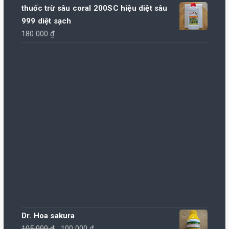
thuốc trừ sâu coral 200SC hiệu diệt sâu
999 diệt sạch
180.000
₫
Dr. Hoa sakura
Giá
Giá
105.000
₫
100.000
₫