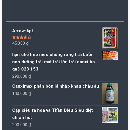
Arrow-kpt
Được xếp
45.000
₫
hạng
4.50
5 sao
hạn chế héo méo chống rung trái bưởi
non dưỡng trái mát trái lớn trái canxi bo
ga3 023 153
290.000
₫
Canximax phân bón lá nhập khẩu châu âu
140.000
₫
Cặp siêu ra hoa và Thần Điêu Siêu diệt
chích hút
200.000
₫