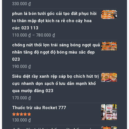
330.000
₫
phun lá bón tưới gốc cải tạo đất phục hồi
to thân mập đọt kích ra rễ cho cây hoa
cúc 023 113
Khoảng
110.000
₫
–
780.000
₫
giá:
chống nứt thối lợn trái sáng bóng ngọt quả
từ
nhãn tăng độ ngọt độ bóng màu sắc đẹp
110.000 ₫
023
đến
190.000
₫
780.000 ₫
Siêu diệt rầy xanh rệp sáp bọ chích hút trị
cực nhanh dọn sạch ổ lưu dẫn mạnh khổ
qua mướp đắng 023
170.000
₫
Thuốc trừ sâu Rocket 777
Được xếp
130.000
₫
hạng
5.00
5
sao