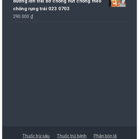
dưỡng lớn trái bơ chống nứt chống méo
chống rụng trái 023 0703
290.000
₫
Thuốc trừ sâu
Thuốc trừ bệnh
Phân bón lá