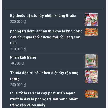
Bộ thuốc trị sâu rầy nhện kháng thuốc
230.000
₫
phòng trị đốm lá thán thư khô lá khô bông
cây hồi ngựa thối cuống trái hồi lặng sơn
023
310.000
₫
Phân kali trắng
70.000
₫
Thuốc đặc trị sâu nhện diệt rầy rệp ung
trứng
250.000
₫
to lá tốt lá rau cải cây phát triển mạnh
mướt lá dày lá phòng trị sâu xanh bướm
trắng rệp và bọ nhảy