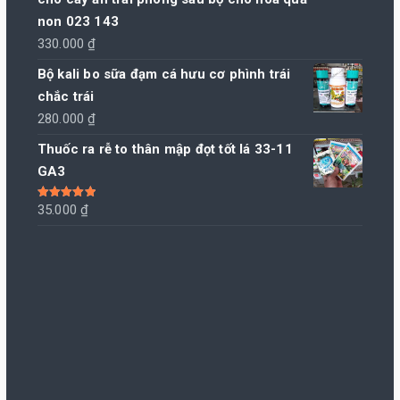
non 023 143
330.000
₫
Bộ kali bo sữa đạm cá hưu cơ phình trái
chắc trái
280.000
₫
Thuốc ra rễ to thân mập đọt tốt lá 33-11
GA3
Được xếp
35.000
₫
hạng
5.00
5
sao