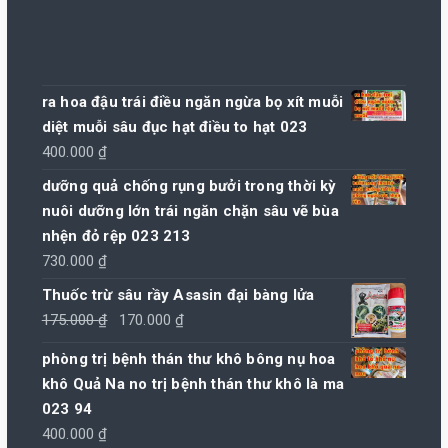
ra hoa đậu trái điều ngăn ngừa bọ xít muỗi
diệt muỗi sâu đục hạt điều to hạt 023
400.000
₫
dưỡng quả chống rụng bưởi trong thời kỳ
nuôi dưỡng lớn trái ngăn chặn sâu vẽ bùa
nhện đỏ rệp 023 213
730.000
₫
Thuốc trừ sâu rầy Asasin đại bàng lửa
Giá
Giá
175.000
₫
170.000
₫
gốc
hiện
phòng trị bệnh thán thư khô bông nụ hoa
là:
tại
khô Quả Na no trị bệnh thán thư khô là ma
175.000 ₫.
là:
023 94
170.000 ₫.
400.000
₫