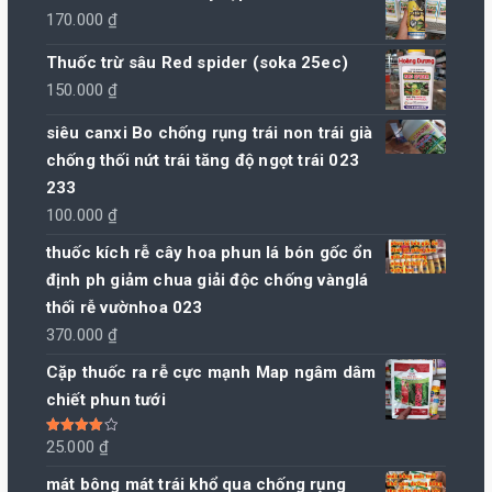
170.000
₫
Thuốc trừ sâu Red spider (soka 25ec)
150.000
₫
siêu canxi Bo chống rụng trái non trái già
chống thối nứt trái tăng độ ngọt trái 023
233
100.000
₫
thuốc kích rễ cây hoa phun lá bón gốc ổn
định ph giảm chua giải độc chống vànglá
thối rễ vườnhoa 023
370.000
₫
Cặp thuốc ra rễ cực mạnh Map ngâm dâm
chiết phun tưới
Được xếp
25.000
₫
hạng
4.00
5 sao
mát bông mát trái khổ qua chống rụng