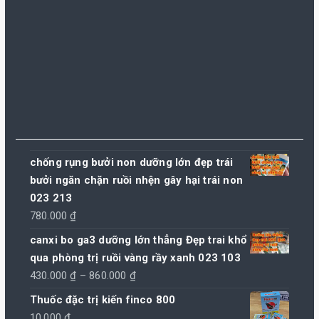
chống rụng bưởi non dưỡng lớn đẹp trái
bưởi ngăn chặn ruồi nhện gây hại trái non
023 213
780.000
₫
canxi bo ga3 dưỡng lớn thẳng Đẹp trai khổ
qua phòng trị ruồi vàng rầy xanh 023 103
Khoảng
430.000
₫
–
860.000
₫
giá:
Thuốc đặc trị kiến finco 800
từ
10.000
₫