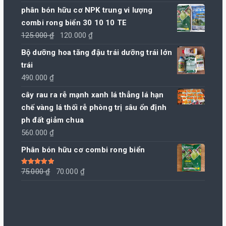
phân bón hữu cơ NPK trung vi lượng
combi rong biển 30 10 10 TE
Giá
Giá
125.000
₫
120.000
₫
gốc
hiện
Bộ dưỡng hoa tăng đậu trái dưỡng trái lớn
là:
tại
trái
125.000 ₫.
là:
490.000
₫
120.000 ₫.
cây rau ra rễ mạnh xanh lá thẳng lá hạn
chế vàng lá thối rễ phòng trị sâu ổn định
ph đất giảm chua
560.000
₫
Phân bón hữu cơ combi rong biển
Giá
Giá
Được xếp
75.000
₫
70.000
₫
hạng
5.00
5
sao
gốc
hiện
là:
tại
75.000 ₫.
là:
70.000 ₫.