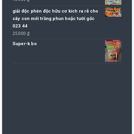
430.000 ₫
giải độc phèn độc hữu cơ kích ra rễ cho
đến
cây con mới trồng phun hoặc tưới gốc
860.000 ₫
023 44
25.000
₫
Super-k bo