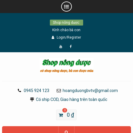
Skip
Shop nông dược:
to
Kính chào bà con
content
Login/Register
Đăng
Page
Ký
Facebook
YouTube
0945 924 123
hoangduongbvtv@gmail.com
Có ship COD, Giao hàng trên toàn quốc
0
0
₫