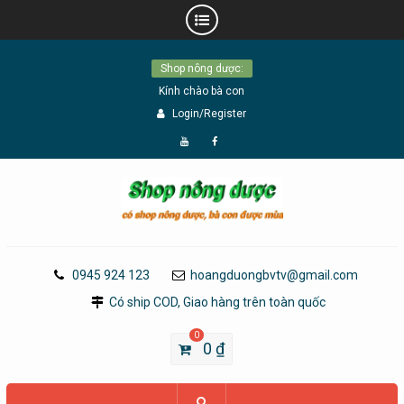
Skip
Shop nông dược:
to
Kính chào bà con
content
Login/Register
Đăng
Page
Ký
Facebook
YouTube
0945 924 123
hoangduongbvtv@gmail.com
Có ship COD, Giao hàng trên toàn quốc
0
0
₫