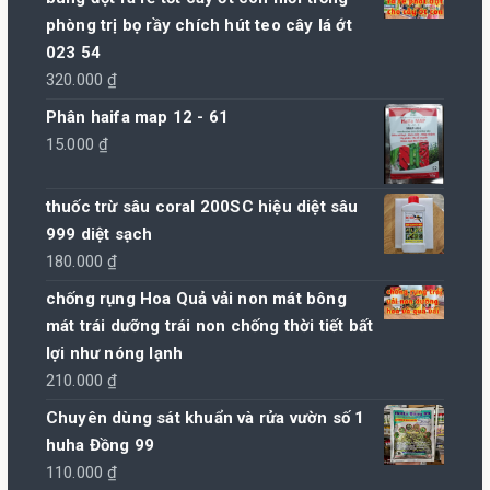
phòng trị bọ rầy chích hút teo cây lá ớt
023 54
320.000
₫
Phân haifa map 12 - 61
15.000
₫
thuốc trừ sâu coral 200SC hiệu diệt sâu
999 diệt sạch
180.000
₫
chống rụng Hoa Quả vải non mát bông
mát trái dưỡng trái non chống thời tiết bất
lợi như nóng lạnh
210.000
₫
Chuyên dùng sát khuẩn và rửa vườn số 1
huha Đồng 99
110.000
₫