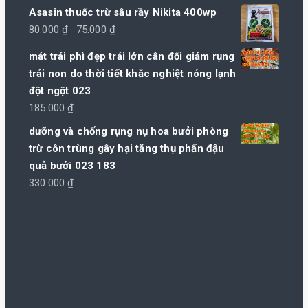
Asasin thuốc trừ sâu rầy Nikita 400wp
Giá
Giá
80.000
₫
75.000
₫
gốc
hiện
mát trái phì đẹp trái lớn cân đối giảm rụng
là:
tại
trái non do thời tiết khắc nghiệt nóng lạnh
80.000 ₫.
là:
đột ngột 023
75.000 ₫.
185.000
₫
dưỡng và chống rụng nụ hoa bưởi phòng
trừ côn trùng gây hại tăng thụ phấn đậu
quả bưởi 023 183
330.000
₫