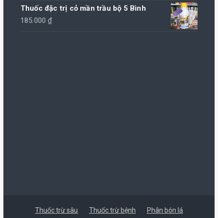
gốc
hiện
Thuốc đặc trị cỏ mần trầu bộ 5 Bình
là:
tại
185.000
₫
65.000 ₫.
là:
60.000 ₫.
Thuốc trừ sâu
Thuốc trừ bệnh
Phân bón lá