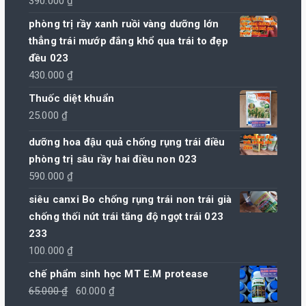
390.000
₫
phòng trị rầy xanh ruồi vàng dưỡng lớn
thẳng trái mướp đắng khổ qua trái to đẹp
đều 023
430.000
₫
Thuốc diệt khuẩn
25.000
₫
dưỡng hoa đậu quả chống rụng trái điều
phòng trị sâu rầy hai điều non 023
590.000
₫
siêu canxi Bo chống rụng trái non trái già
chống thối nứt trái tăng độ ngọt trái 023
233
100.000
₫
chế phẩm sinh học MT E.M protease
Giá
Giá
65.000
₫
60.000
₫