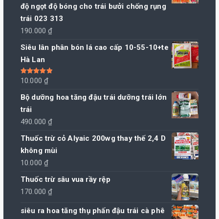
độ ngọt độ bóng cho trái bưởi chống rụng
trái 023 313
190.000
₫
Siêu lân phân bón lá cao cấp 10-55-10+te
Hà Lan
Được xếp
10.000
₫
hạng
5.00
5
sao
Bộ dưỡng hoa tăng đậu trái dưỡng trái lớn
trái
490.000
₫
Thuốc trừ cỏ Alyaic 200wg thay thế 2,4 D
không mùi
10.000
₫
Thuốc trừ sâu vua rầy rệp
170.000
₫
siêu ra hoa tăng thụ phấn đậu trái cà phê