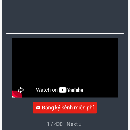
Đăng ký kênh miễn phí
Next
»
1
/
430