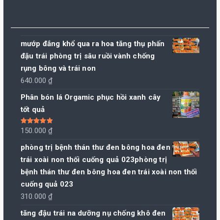
mướp đắng khổ qua ra hoa tăng thụ phấn
đậu trái phòng trị sâu ruồi vành chống
rụng bông và trái non
640.000
₫
Phân bón lá Orgamic phục hồi xanh cây
tốt quả
Được xếp
150.000
₫
hạng
5.00
5
sao
phòng trị bệnh thán thư đen bông hoa đen
trái xoài non thối cuống quả 023phòng trị
bệnh thán thư đen bông hoa đen trái xoài non thối
cuống quả 023
310.000
₫
tăng đậu trái na dưỡng nụ chống khô đen