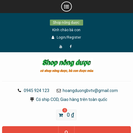
Skip
Shop nông dược:
to
Kính chào bà con
content
Login/Register
Đăng
Page
Ký
Facebook
YouTube
0945 924 123
hoangduongbvtv@gmail.com
Có ship COD, Giao hàng trên toàn quốc
0
0
₫