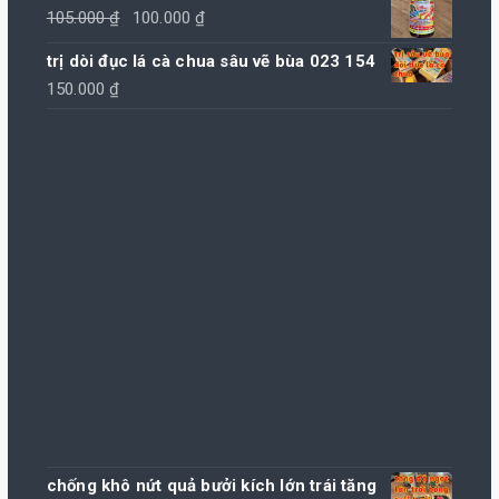
Giá
Giá
105.000
₫
100.000
₫
gốc
hiện
trị dòi đục lá cà chua sâu vẽ bùa 023 154
là:
tại
150.000
₫
105.000 ₫.
là:
100.000 ₫.
chống khô nứt quả bưởi kích lớn trái tăng