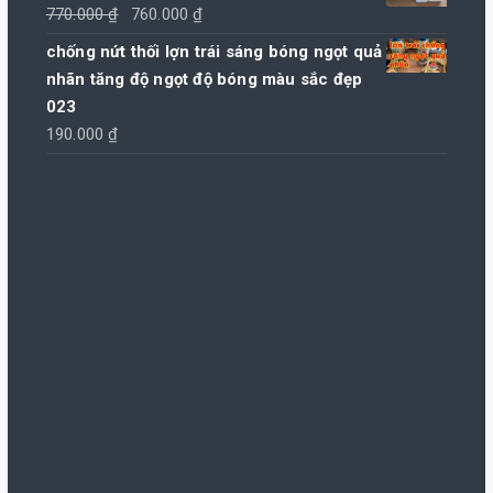
Giá
Giá
770.000
₫
760.000
₫
gốc
hiện
chống nứt thối lợn trái sáng bóng ngọt quả
là:
tại
nhãn tăng độ ngọt độ bóng màu sắc đẹp
770.000 ₫.
là:
023
760.000 ₫.
190.000
₫