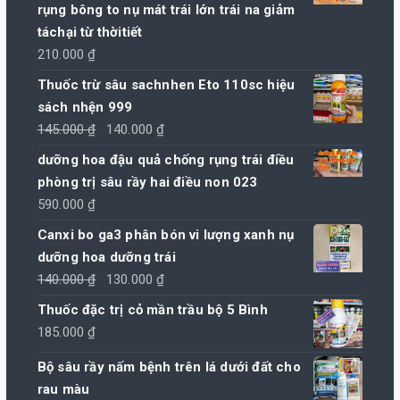
rụng bông to nụ mát trái lớn trái na giảm
táchại từ thờitiết
210.000
₫
Thuốc trừ sâu sachnhen Eto 110sc hiệu
sách nhện 999
Giá
Giá
145.000
₫
140.000
₫
gốc
hiện
dưỡng hoa đậu quả chống rụng trái điều
là:
tại
phòng trị sâu rầy hai điều non 023
145.000 ₫.
là:
590.000
₫
140.000 ₫.
Canxi bo ga3 phân bón vi lượng xanh nụ
dưỡng hoa dưỡng trái
Giá
Giá
140.000
₫
130.000
₫
gốc
hiện
Thuốc đặc trị cỏ mần trầu bộ 5 Bình
là:
tại
185.000
₫
140.000 ₫.
là:
Bộ sâu rầy nấm bệnh trên lá dưới đất cho
130.000 ₫.
rau màu