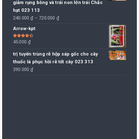
giảm rụng bông và trái non lớn trái Chắc
hạt 023 113
Khoảng
240.000
₫
–
720.000
₫
giá:
Arrow-kpt
từ
240.000 ₫
Được xếp
45.000
₫
hạng
4.50
đến
5 sao
trị tuyến trùng rễ hộp sáp gốc cho cây
720.000 ₫
thuốc lá phục hồi rễ tốt cây 023 313
390.000
₫