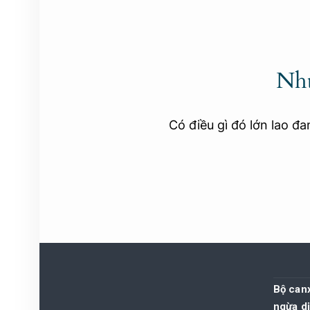
Nhữ
Có điều gì đó lớn lao đ
Bộ canx
ngừa dị