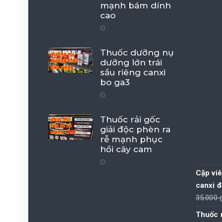
mạnh bám dính
cao
Thuốc dưỡng nụ
dưỡng lớn trái
sầu riêng canxi
bo ga3
Thuốc rải gốc
giải độc phèn ra
rễ mạnh phục
hồi cây cam
Cặp viê
canxi đ
35.000
Thuốc r