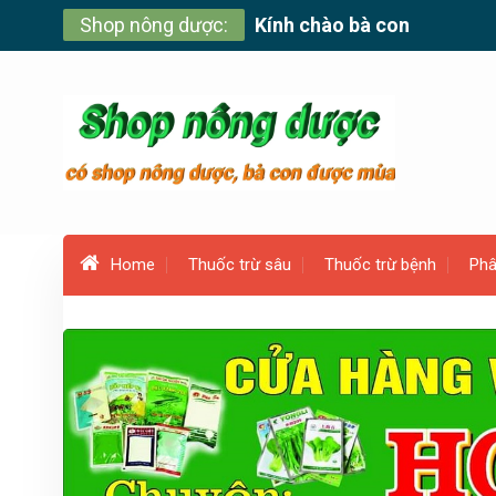
Skip
Shop nông dược:
Kính chào bà con
to
content
Home
Thuốc trừ sâu
Thuốc trừ bệnh
Phâ