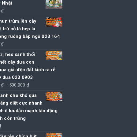
ỹ Nhật
35.000 ₫.
là:
0
₫
30.000 ₫.
phun trùm lên cây
 trừ cỏ lá hẹp lá
rong ruông bắp ngô 023 164
0
₫
rị heo xanh thối
hết cây dưa con
ua giải độc đất kích ra rễ
y dưa 023 0903
Khoảng
0
₫
–
500.000
₫
giá:
 xanh cho khổ qua
từ
ắng diệt cực nhanh
245.000 ₫
ch ổ lưudẫn mạnh tác động
đến
nh côn trùng
500.000 ₫
₫
 rầy rệp chích hút