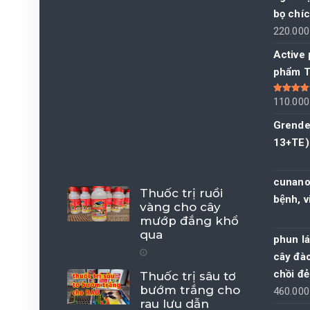
bọ chíc
220.00
Active
phẩm T
Được xếp
110.00
hạng
4.00
5 sao
Grende
13+TE)
cunano 
Thuốc trị ruồi
bệnh, v
vàng cho cây
mướp đắng khổ
qua
phun l
cây đào
chồi đ
Thuốc trị sâu tơ
bướm trắng cho
460.00
rau lưu dẫn