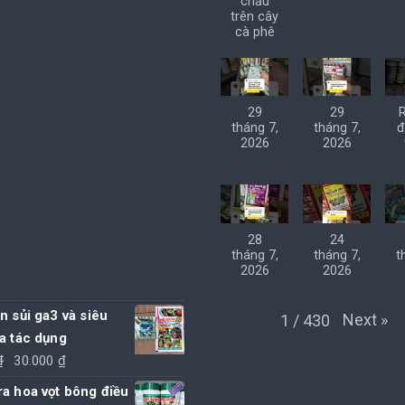
chấu
trên cây
cà phê
29
29
tháng 7,
tháng 7,
đ
2026
2026
28
24
tháng 7,
tháng 7,
t
2026
2026
n sủi ga3 và siêu
Next
»
1
/
430
a tác dụng
Giá
Giá
₫
30.000
₫
gốc
hiện
a hoa vọt bông điều
là:
tại