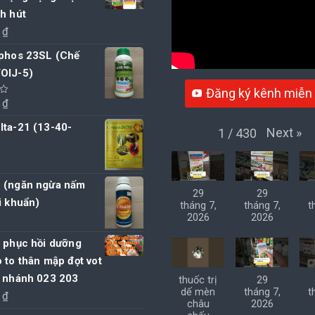
h hút
0
₫
 phos 23SL (Chế
OIJ-5)
Đăng ký kênh miễn 
0
₫
lta-21 (13-40-
Next
»
1
/
430
(ngăn ngừa nấm
29
29
i khuẩn)
tháng 7,
tháng 7,
t
2026
2026
á phục hồi dưỡng
 to thân mập đọt vot
ẻ nhánh 023 203
thuốc trị
29
dế mèn
tháng 7,
t
0
₫
châu
2026