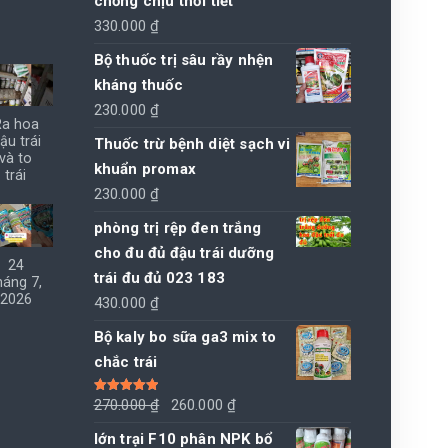
chống chịu thời tiết
330.000
₫
Bộ thuốc trị sâu rầy nhện
kháng thuốc
230.000
₫
Ra hoa
ậu trái
Thuốc trừ bệnh diệt sạch vi
và to
khuẩn promax
trái
230.000
₫
phòng trị rệp đen trắng
cho đu đủ đậu trái dưỡng
24
trái đu đủ 023 183
háng 7,
2026
430.000
₫
Bộ kaly bo sữa ga3 mix to
chắc trái
Giá
Giá
Được xếp
270.000
₫
260.000
₫
hạng
5.00
5
sao
gốc
hiện
lớn trại F10 phân NPK bổ