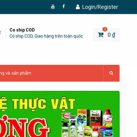
Login/Register
Đăng
Page
Ký
Facebook
YouTube
Co ship COD
0
0
₫
Có ship COD, Giao hàng trên toàn quốc
ng và sản phẩm