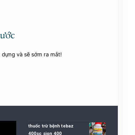
rước
y dựng và sẽ sớm ra mắt!
thuốc trừ bệnh tebaz
400sc sion 400