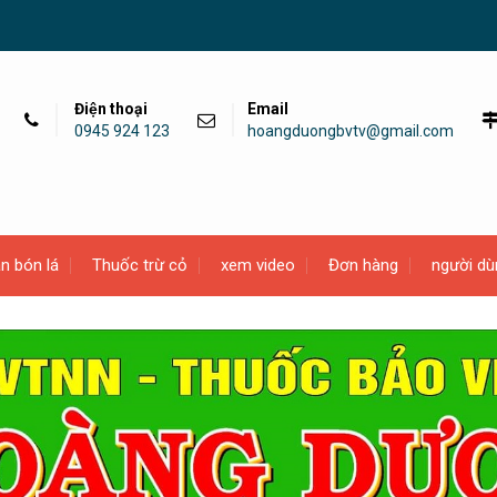
Điện thoại
Email
0945 924 123
hoangduongbvtv@gmail.com
n bón lá
Thuốc trừ cỏ
xem video
Đơn hàng
người dù