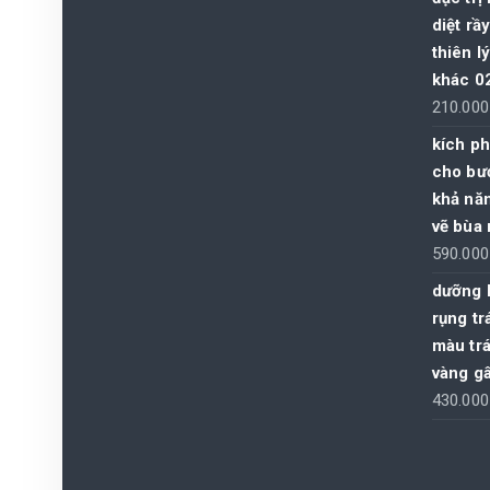
diệt rầ
thiên l
khác 0
210.00
kích p
cho bưở
khả năn
vẽ bùa
590.00
dưỡng 
rụng tr
màu trá
vàng gâ
430.00