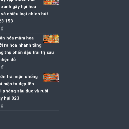
y xanh gây hại hoa
ý và nhiều loại chích hút
23 153
0
₫
hân hóa mầm hoa
i ra hoa nhanh tăng
g thụ phấn đậu trái trị sâu
 nhện đỏ
0
₫
lớn trái mận chống
ái mận to đẹp lên
i phòng sâu đục và ruồi
y hại 023
0
₫