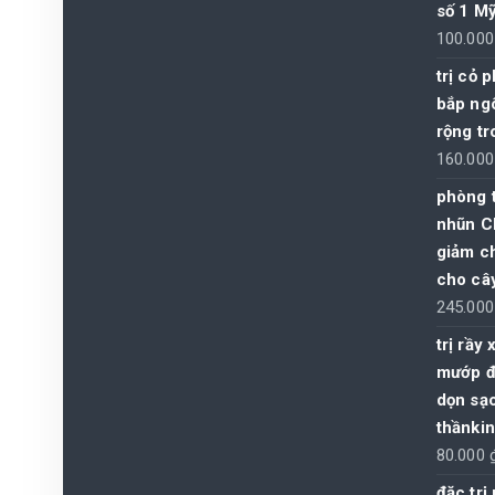
số 1 M
100.00
trị cỏ 
bắp ngô
rộng t
160.00
phòng t
nhũn C
giảm ch
cho câ
245.00
trị rầy
mướp đ
dọn sạ
thầnki
80.000
đặc trị