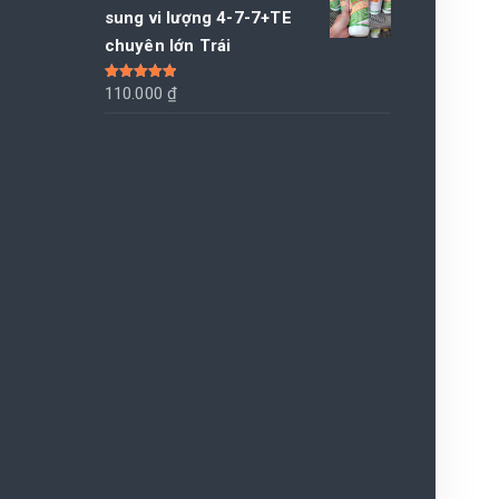
là:
tại
sung vi lượng 4-7-7+TE
270.000 ₫.
là:
chuyên lớn Trái
260.000 ₫.
Được xếp
110.000
₫
hạng
5.00
5
sao