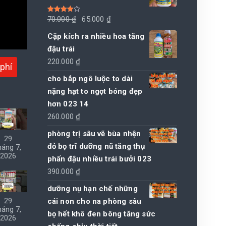
Giá
Giá
Được xếp
70.000
₫
65.000
₫
hạng
4.00
5 sao
gốc
hiện
Cặp kích ra nhiều hoa tăng
là:
tại
đậu trái
70.000 ₫.
là:
220.000
₫
phí
65.000 ₫.
cho bắp ngô luộc to dài
nặng hạt to ngọt bóng đẹp
hơn 023 14
260.000
₫
phòng trị sâu vẽ bùa nhện
29
đỏ bọ trĩ dưỡng nũ tăng thụ
háng 7,
2026
phấn đậu nhiều trái bưởi 023
390.000
₫
dưỡng nụ hạn chế những
cái non cho na phòng sâu
29
háng 7,
bọ hết khô đen bông tăng sức
2026