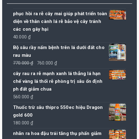
phục hồi ra rễ cây mai giúp phát triển toàn
diện về thân cành lá rễ bảo vệ cây tránh
các con gây hại
40.000
₫
Bộ sâu rầy nấm bệnh trên lá dưới đất cho
rau màu
Giá
Giá
770.000
₫
760.000
₫
gốc
hiện
cây rau ra rễ mạnh xanh lá thẳng lá hạn
là:
tại
chế vàng lá thối rễ phòng trị sâu ổn định
770.000 ₫.
là:
ph đất giảm chua
760.000 ₫.
560.000
₫
Thuốc trừ sâu thipro 550ec hiệu Dragon
gold 600
180.000
₫
nhãn ra hoa đậu trái tăng thụ phấn giảm