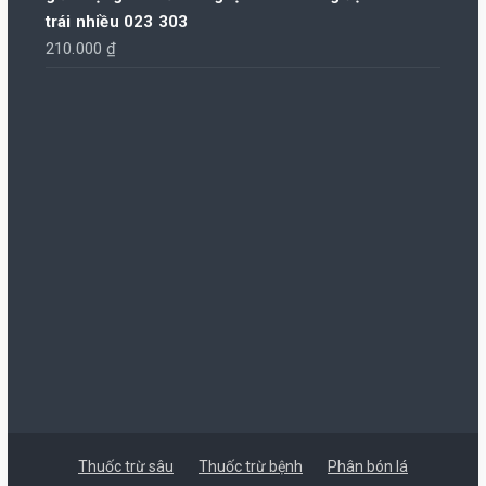
trái nhiều 023 303
210.000
₫
Thuốc trừ sâu
Thuốc trừ bệnh
Phân bón lá