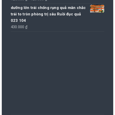
gốc
hiện
dưỡng lớn trái chống rụng quả mân chắc
là:
tại
trái to tròn phòng trị sâu Ruồi đục quả
125.000 ₫.
là:
023 104
120.000 ₫.
430.000
₫