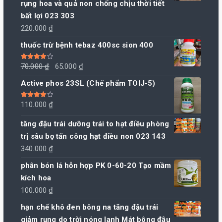
rụng hoa và quả non chống chịu thời tiết
bất lợi 023 303
220.000
₫
thuốc trừ bệnh tebaz 400sc sion 400
Giá
Giá
Được xếp
70.000
₫
65.000
₫
hạng
4.00
5 sao
gốc
hiện
Active phos 23SL (Chế phẩm TOIJ-5)
là:
tại
70.000 ₫.
là:
Được xếp
110.000
₫
hạng
4.00
65.000 ₫.
5 sao
tăng đậu trái dưỡng trái to hạt điều phòng
trị sâu bọ tấn công hạt điều non 023 143
340.000
₫
phân bón lá hỗn hợp PK 0-60-20 Tạo mầm
kích hoa
100.000
₫
hạn chế khô đen bông na tăng đậu trái
giảm rụng do trời nóng lạnh Mát bông đậu