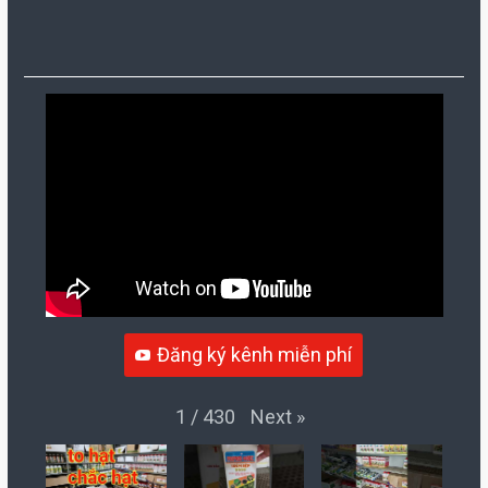
Đăng ký kênh miễn phí
Next
»
1
/
430