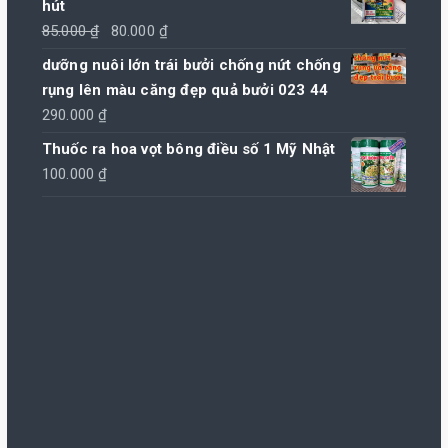
hút
Giá
Giá
85.000
₫
80.000
₫
gốc
hiện
dưỡng nuôi lớn trái bưởi chống nứt chống
là:
tại
rụng lên màu căng đẹp quả bưởi 023 44
85.000 ₫.
là:
290.000
₫
80.000 ₫.
Thuốc ra hoa vọt bông điều số 1 Mỹ Nhật
100.000
₫