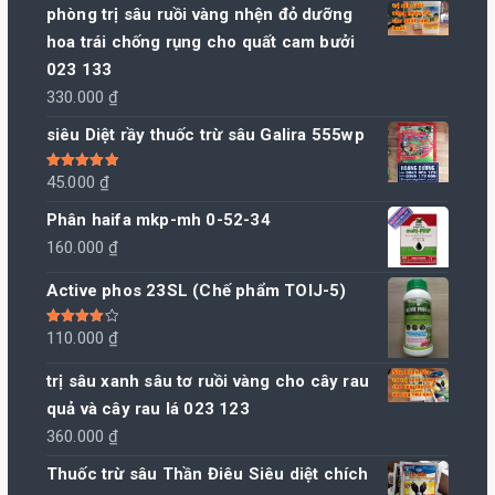
phòng trị sâu ruồi vàng nhện đỏ dưỡng
hoa trái chống rụng cho quất cam bưởi
023 133
330.000
₫
siêu Diệt rầy thuốc trừ sâu Galira 555wp
Được xếp
45.000
₫
hạng
5.00
5
sao
Phân haifa mkp-mh 0-52-34
160.000
₫
Active phos 23SL (Chế phẩm TOIJ-5)
Được xếp
110.000
₫
hạng
4.00
5 sao
trị sâu xanh sâu tơ ruồi vàng cho cây rau
quả và cây rau lá 023 123
360.000
₫
Thuốc trừ sâu Thần Điêu Siêu diệt chích