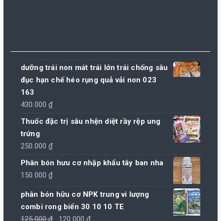
dưỡng trái non mát trái lớn trái chống sâu
đục hạn chế héo rụng quả vải non 023
163
430.000
₫
Thuốc đặc trị sâu nhện diệt rầy rệp ung
trứng
250.000
₫
Phân bón hưu cơ nhập khẩu tây ban nha
150.000
₫
phân bón hữu cơ NPK trung vi lượng
combi rong biển 30 10 10 TE
Giá
Giá
125.000
₫
120.000
₫