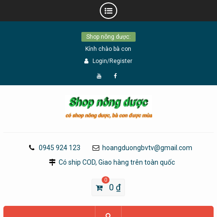
Skip
Shop nông dược:
to
Kính chào bà con
content
Login/Register
Đăng
Page
Ký
Facebook
YouTube
0945 924 123
hoangduongbvtv@gmail.com
Có ship COD, Giao hàng trên toàn quốc
0
0
₫