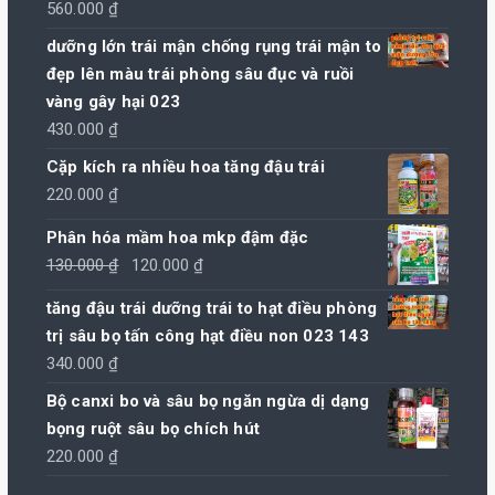
560.000
₫
dưỡng lớn trái mận chống rụng trái mận to
đẹp lên màu trái phòng sâu đục và ruồi
vàng gây hại 023
430.000
₫
Cặp kích ra nhiều hoa tăng đậu trái
220.000
₫
Phân hóa mầm hoa mkp đậm đặc
Giá
Giá
130.000
₫
120.000
₫
gốc
hiện
tăng đậu trái dưỡng trái to hạt điều phòng
là:
tại
trị sâu bọ tấn công hạt điều non 023 143
130.000 ₫.
là:
340.000
₫
120.000 ₫.
Bộ canxi bo và sâu bọ ngăn ngừa dị dạng
bọng ruột sâu bọ chích hút
220.000
₫