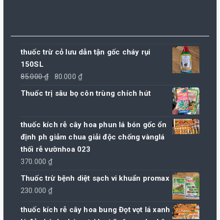
thuốc trừ cỏ lưu dẫn tận gốc cháy rụi
150SL
Giá
Giá
85.000
₫
80.000
₫
gốc
hiện
Thuốc trị sâu bọ côn trùng chích hút
là:
tại
85.000 ₫.
là:
thuốc kích rễ cây hoa phun lá bón gốc ổn
80.000 ₫.
định ph giảm chua giải độc chống vànglá
thối rễ vườnhoa 023
370.000
₫
Thuốc trừ bệnh diệt sạch vi khuẩn promax
230.000
₫
thuốc kích rễ cây hoa bung Đọt vọt lá xanh