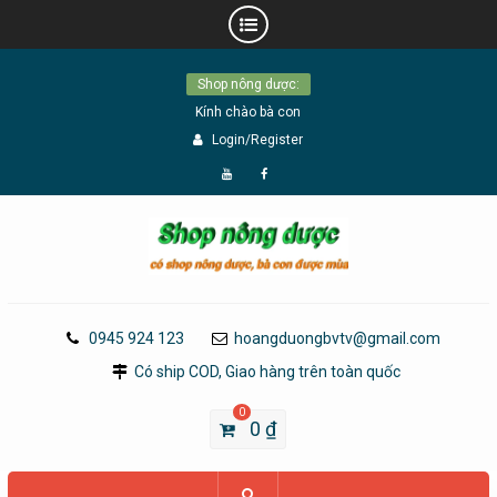
Skip
Shop nông dược:
to
Kính chào bà con
content
Login/Register
Đăng
Page
Ký
Facebook
YouTube
0945 924 123
hoangduongbvtv@gmail.com
Có ship COD, Giao hàng trên toàn quốc
0
0
₫