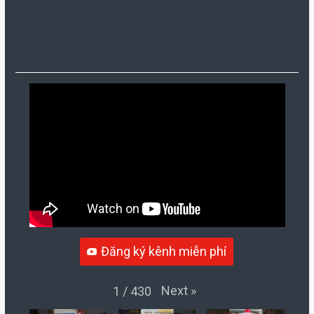
Đăng ký kênh miễn phí
Next
»
1
/
430