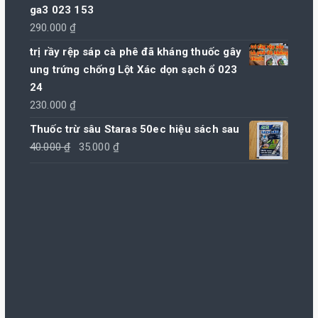
ga3 023 153
290.000
₫
trị rầy rệp sáp cà phê đã kháng thuốc gây
ung trứng chống Lột Xác dọn sạch ổ 023
24
230.000
₫
Thuốc trừ sâu Staras 50ec hiệu sách sau
Giá
Giá
40.000
₫
35.000
₫
gốc
hiện
là:
tại
40.000 ₫.
là:
35.000 ₫.