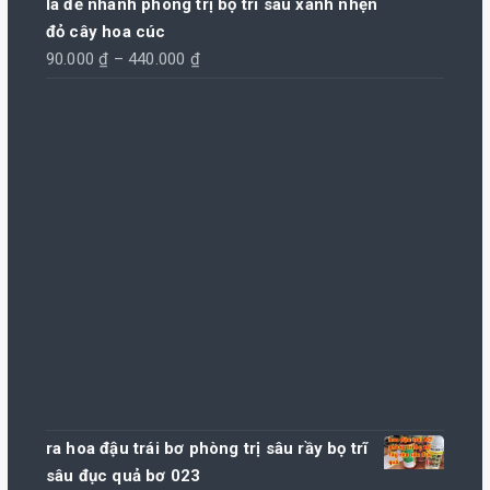
lá đẻ nhánh phòng trị bọ trĩ sâu xanh nhện
đỏ cây hoa cúc
Khoảng
90.000
₫
–
440.000
₫
giá:
từ
90.000 ₫
đến
440.000 ₫
ra hoa đậu trái bơ phòng trị sâu rầy bọ trĩ
sâu đục quả bơ 023