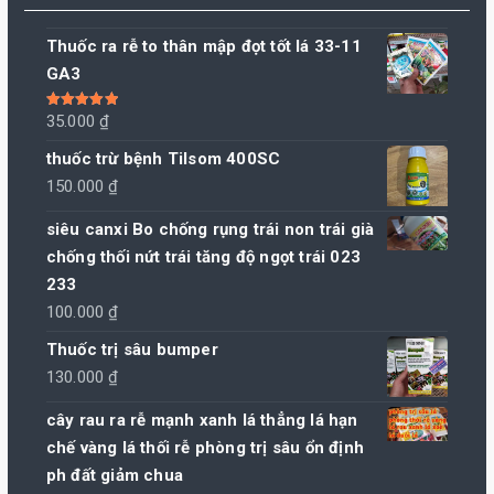
Thuốc ra rễ to thân mập đọt tốt lá 33-11
GA3
Được xếp
35.000
₫
hạng
5.00
5
sao
thuốc trừ bệnh Tilsom 400SC
150.000
₫
siêu canxi Bo chống rụng trái non trái già
chống thối nứt trái tăng độ ngọt trái 023
233
100.000
₫
Thuốc trị sâu bumper
130.000
₫
cây rau ra rễ mạnh xanh lá thẳng lá hạn
chế vàng lá thối rễ phòng trị sâu ổn định
ph đất giảm chua