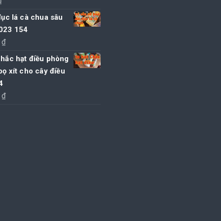
₫
 đục lá cà chua sâu
 023 154
0
₫
chắc hạt điều phòng
 bọ xít cho cây điều
4
0
₫