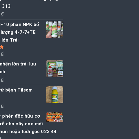
3 313
0
₫
i F10 phân NPK bổ
i lượng 4-7-7+TE
lớn Trái
0
₫
5
nhện lớn trái lưu
nh
0
₫
rừ bệnh Tilsom
0
₫
c phèn độc hữu cơ
 rễ cho cây con mới
hun hoặc tưới gốc 023 44