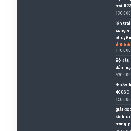
trái 02
190.00
lớn trạ
sung v
chuyên 
Được xếp
110.00
hạng
5.00
sao
Bộ sâu 
dẫn mạ
530.00
thuốc t
400SC
150.00
giải độ
kích ra
trồng p