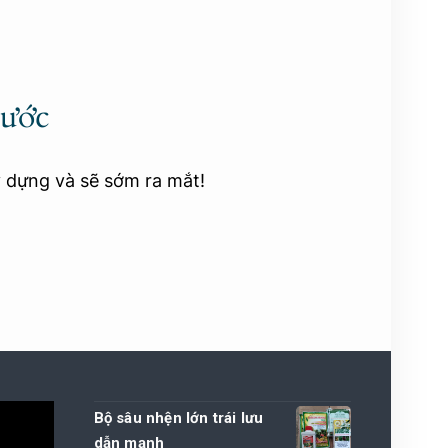
rước
y dựng và sẽ sớm ra mắt!
Bộ sâu nhện lớn trái lưu
dẫn mạnh