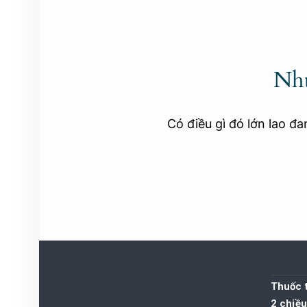
Nhữ
Có điều gì đó lớn lao đ
Thuốc t
2 chiều