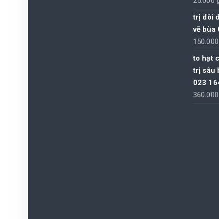
25.000
trị dòi
vẽ bùa
150.00
to hạt 
trị sâu
023 16
360.00