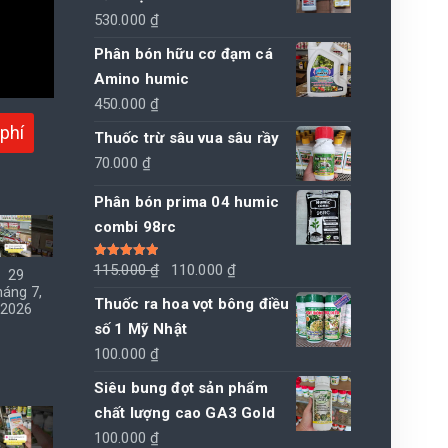
530.000
₫
Phân bón hữu cơ đạm cá
Amino humic
450.000
₫
phí
Thuốc trừ sâu vua sâu rầy
70.000
₫
Phân bón prima 04 humic
combi 98rc
Giá
Giá
Được xếp
115.000
₫
110.000
₫
29
hạng
5.00
5
háng 7,
sao
gốc
hiện
Thuốc ra hoa vọt bông điều
2026
là:
tại
số 1 Mỹ Nhật
115.000 ₫.
là:
100.000
₫
110.000 ₫.
Siêu bung đọt sản phẩm
chất lượng cao GA3 Gold
100.000
₫