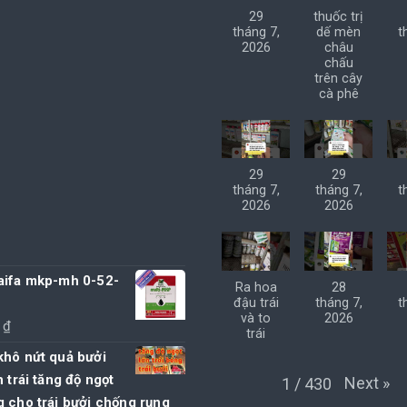
29
thuốc trị
tháng 7,
dế mèn
t
2026
châu
chấu
trên cây
cà phê
29
29
tháng 7,
tháng 7,
t
2026
2026
aifa mkp-mh 0-52-
Ra hoa
28
đậu trái
tháng 7,
t
và to
2026
0
₫
trái
khô nứt quả bưởi
n trái tăng độ ngọt
Next
»
1
/
430
 cho trái bưởi chống rụng