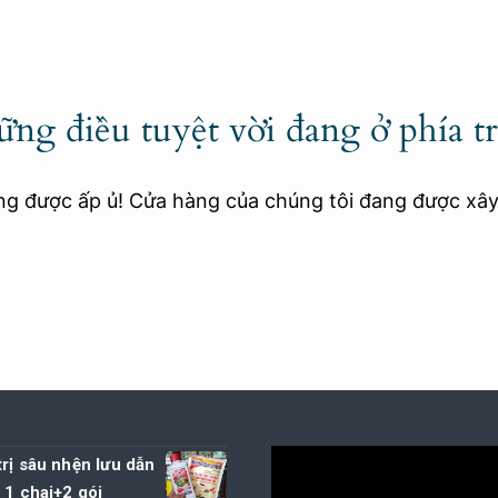
ng điều tuyệt vời đang ở phía t
ang được ấp ủ! Cửa hàng của chúng tôi đang được xâ
rị sâu nhện lưu dẫn
 1 chai+2 gói