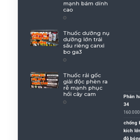
mạnh bám dính
cao
Thuốc dưỡng nụ
dưỡng lớn trái
sầu riêng canxi
bo ga3
Thuốc rải gốc
giải độc phèn ra
rễ mạnh phục
hồi cây cam
Phân h
34
160.00
chống 
kích lớ
độ bóng