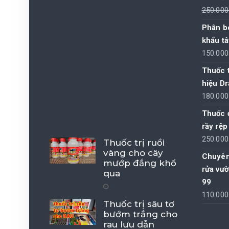
250.00
Phân b
khẩu tâ
150.00
Thuốc t
hiệu D
180.00
Thuốc đ
rầy rệp
250.00
Thuốc trị ruồi
vàng cho cây
Chuyên
mướp đắng khổ
rửa vư
qua
99
110.00
Thuốc trị sâu tơ
bướm trắng cho
rau lưu dẫn