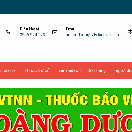
Điện thoại
Email
0945 924 123
hoangduongbvtv@gmail.com
n bón lá
Thuốc trừ cỏ
xem video
Đơn hàng
người dù