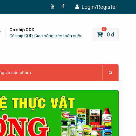
Login/Register
Đăng
Page
Ký
Facebook
YouTube
Co ship COD
0
0
₫
Có ship COD, Giao hàng trên toàn quốc
ng và sản phẩm