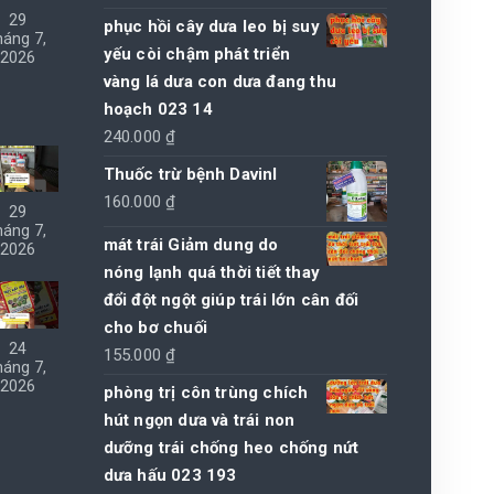
29
phục hồi cây dưa leo bị suy
háng 7,
yếu còi chậm phát triển
2026
vàng lá dưa con dưa đang thu
hoạch 023 14
240.000
₫
Thuốc trừ bệnh Davinl
160.000
₫
29
háng 7,
mát trái Giảm dung do
2026
nóng lạnh quá thời tiết thay
đổi đột ngột giúp trái lớn cân đối
cho bơ chuối
24
155.000
₫
háng 7,
2026
phòng trị côn trùng chích
hút ngọn dưa và trái non
dưỡng trái chống heo chống nứt
dưa hấu 023 193