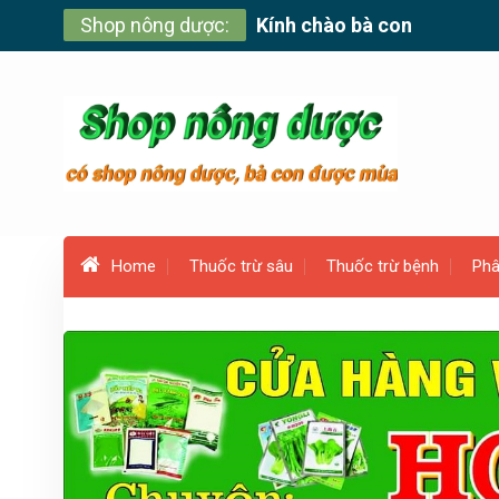
Skip
Shop nông dược:
Kính chào bà con
to
content
Home
Thuốc trừ sâu
Thuốc trừ bệnh
Phâ