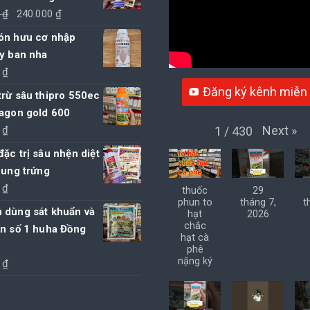
Giá
Giá
0
₫
240.000
₫
gốc
hiện
ón hưu cơ nhập
là:
tại
y ban nha
250.000 ₫.
là:
0
₫
240.000 ₫.
Đăng ký kênh miễn 
rừ sâu thipro 550ec
ragon gold 600
Next
»
1
/
430
0
₫
ặc trị sâu nhện diệt
 ung trứng
0
₫
thuốc
29
phun to
tháng 7,
t
 dùng sát khuẩn và
hạt
2026
chắc
ờn số 1 huha Đồng
hạt cà
phê
nặng ký
0
₫