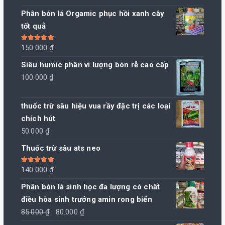
Phân bón lá Orgamic phục hồi xanh cây
tốt quả
Được xếp
150.000
₫
hạng
5.00
5
sao
Siêu humic phân vi lượng bón rễ cao cấp
100.000
₫
thuốc trừ sâu hiệu vua rầy đặc trị các loại
chích hút
50.000
₫
Thuốc trừ sâu ats neo
Được xếp
140.000
₫
hạng
5.00
5
sao
Phân bón lá sinh học đa lượng có chất
điều hòa sinh trưởng amin rong biển
Giá
Giá
85.000
₫
80.000
₫
gốc
hiện