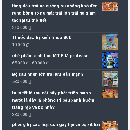
tăng đậu trái na dưỡng nụ chống khô đen
rụng bông to nụ mát trái lớn trái na giảm
táchại từ thờitiết
210.000
₫
Thuốc đặc trị kiến finco 800
10.000
₫
chế phẩm sinh học MT E.M protease
Giá
Giá
65.000
₫
60.000
₫
gốc
hiện
Bộ sâu nhện lớn trái lưu dẫn mạnh
là:
tại
530.000
₫
65.000 ₫.
là:
60.000 ₫.
to lá tốt lá rau cải cây phát triển mạnh
mướt lá dày lá phòng trị sâu xanh bướm
trắng rệp và bọ nhảy
330.000
₫
phòng trị các loại con gây hại và bọ xít hai