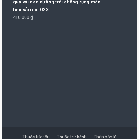
quả vải non dưỡng trái chống rụng méo
heo vải non 023
410.000
₫
Thuốc trừ sâu
Thuốc trừ bệnh
Phân bón lá