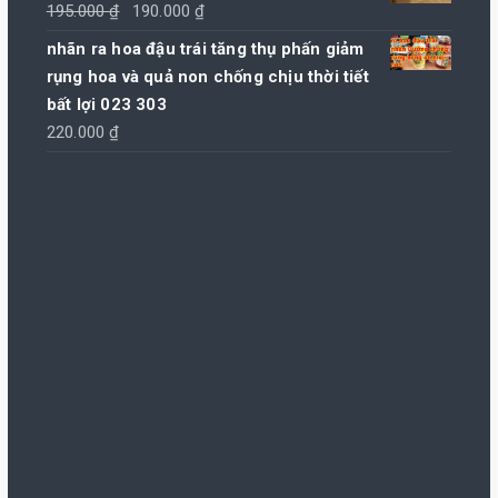
Giá
Giá
195.000
₫
190.000
₫
gốc
hiện
nhãn ra hoa đậu trái tăng thụ phấn giảm
là:
tại
rụng hoa và quả non chống chịu thời tiết
195.000 ₫.
là:
bất lợi 023 303
190.000 ₫.
220.000
₫