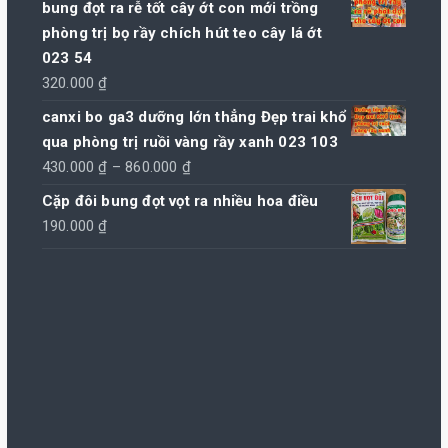
bung đọt ra rễ tốt cây ớt con mới trồng
là:
tại
phòng trị bọ rầy chích hút teo cây lá ớt
85.000 ₫.
là:
023 54
80.000 ₫.
320.000
₫
canxi bo ga3 dưỡng lớn thẳng Đẹp trai khổ
qua phòng trị ruồi vàng rầy xanh 023 103
Khoảng
430.000
₫
–
860.000
₫
giá:
Cặp đôi bung đọt vọt ra nhiều hoa điều
từ
190.000
₫
430.000 ₫
đến
860.000 ₫