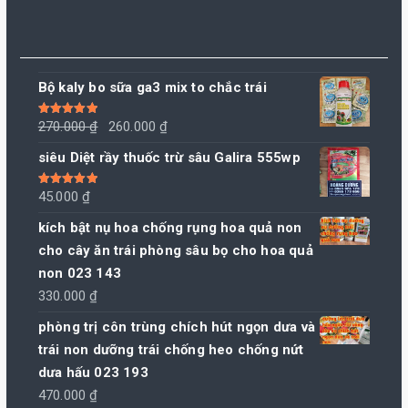
Bộ kaly bo sữa ga3 mix to chắc trái
Giá
Giá
Được xếp
270.000
₫
260.000
₫
hạng
5.00
5
sao
gốc
hiện
siêu Diệt rầy thuốc trừ sâu Galira 555wp
là:
tại
270.000 ₫.
là:
Được xếp
45.000
₫
hạng
5.00
5
260.000 ₫.
sao
kích bật nụ hoa chống rụng hoa quả non
cho cây ăn trái phòng sâu bọ cho hoa quả
non 023 143
330.000
₫
phòng trị côn trùng chích hút ngọn dưa và
trái non dưỡng trái chống heo chống nứt
dưa hấu 023 193
470.000
₫