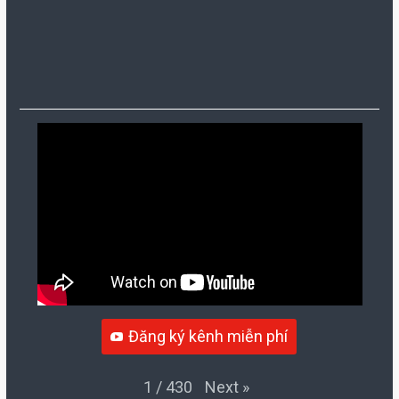
Đăng ký kênh miễn phí
Next
»
1
/
430