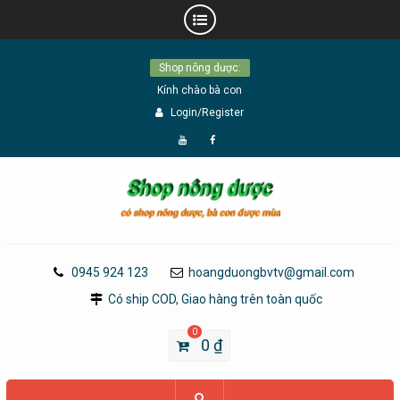
Skip
Shop nông dược:
to
Kính chào bà con
content
Login/Register
Đăng
Page
Ký
Facebook
YouTube
0945 924 123
hoangduongbvtv@gmail.com
Có ship COD, Giao hàng trên toàn quốc
0
0
₫