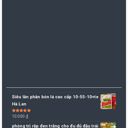
Siêu lân phân bón lá cao cấp 10-55-10+te
Hà Lan
Được xếp
10.000
₫
hạng
5.00
5
sao
phòng trị rệp đen trắng cho đu đủ đậu trái