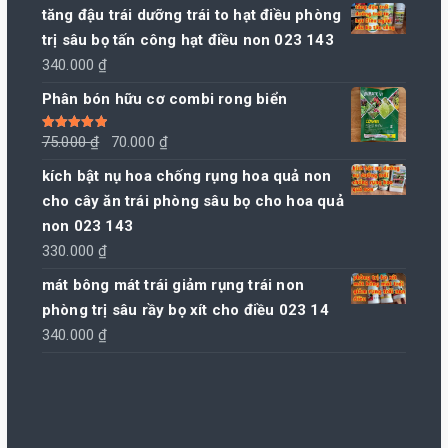
tăng đậu trái dưỡng trái to hạt điều phòng
trị sâu bọ tấn công hạt điều non 023 143
340.000
₫
Phân bón hữu cơ combi rong biển
Giá
Giá
Được xếp
75.000
₫
70.000
₫
hạng
5.00
5
sao
gốc
hiện
kích bật nụ hoa chống rụng hoa quả non
là:
tại
cho cây ăn trái phòng sâu bọ cho hoa quả
75.000 ₫.
là:
non 023 143
70.000 ₫.
330.000
₫
mát bông mát trái giảm rụng trái non
phòng trị sâu rầy bọ xít cho điều 023 14
340.000
₫