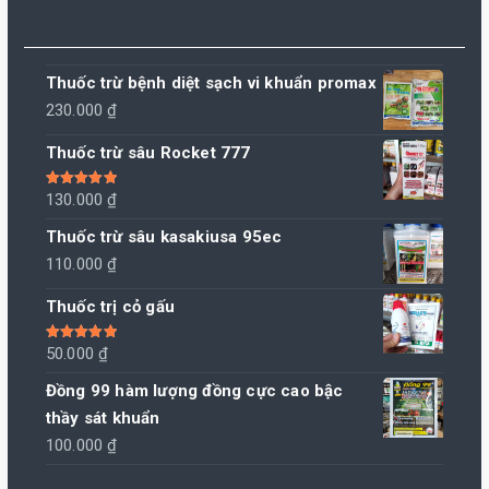
Thuốc trừ bệnh diệt sạch vi khuẩn promax
230.000
₫
Thuốc trừ sâu Rocket 777
Được xếp
130.000
₫
hạng
5.00
5
sao
Thuốc trừ sâu kasakiusa 95ec
110.000
₫
Thuốc trị cỏ gấu
Được xếp
50.000
₫
hạng
5.00
5
sao
Đồng 99 hàm lượng đồng cực cao bậc
thầy sát khuẩn
100.000
₫