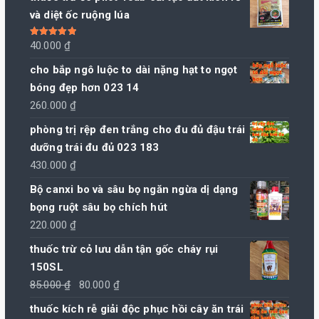
và diệt ốc ruộng lúa
Được xếp
40.000
₫
hạng
5.00
5
sao
cho bắp ngô luộc to dài nặng hạt to ngọt
bóng đẹp hơn 023 14
260.000
₫
phòng trị rệp đen trắng cho đu đủ đậu trái
dưỡng trái đu đủ 023 183
430.000
₫
Bộ canxi bo và sâu bọ ngăn ngừa dị dạng
bọng ruột sâu bọ chích hút
220.000
₫
thuốc trừ cỏ lưu dẫn tận gốc cháy rụi
150SL
Giá
Giá
85.000
₫
80.000
₫
gốc
hiện
thuốc kích rễ giải độc phục hồi cây ăn trái