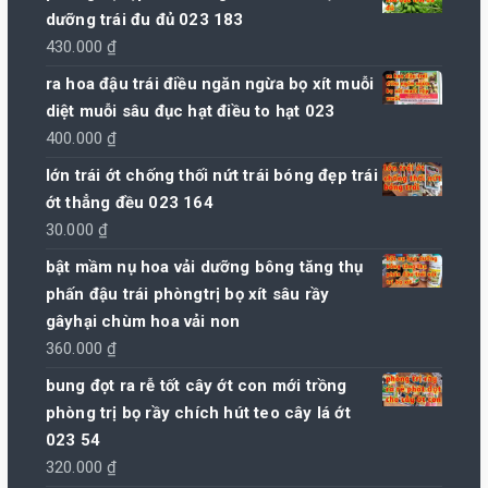
dưỡng trái đu đủ 023 183
430.000
₫
ra hoa đậu trái điều ngăn ngừa bọ xít muỗi
diệt muỗi sâu đục hạt điều to hạt 023
400.000
₫
lớn trái ớt chống thối nứt trái bóng đẹp trái
ớt thẳng đều 023 164
30.000
₫
bật mầm nụ hoa vải dưỡng bông tăng thụ
phấn đậu trái phòngtrị bọ xít sâu rầy
gâyhại chùm hoa vải non
360.000
₫
bung đọt ra rễ tốt cây ớt con mới trồng
phòng trị bọ rầy chích hút teo cây lá ớt
023 54
320.000
₫