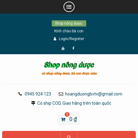
Skip
Shop nông dược:
to
Kính chào bà con
content
Login/Register
Đăng
Page
Ký
Facebook
YouTube
0945 924 123
hoangduongbvtv@gmail.com
Có ship COD, Giao hàng trên toàn quốc
0
0
₫