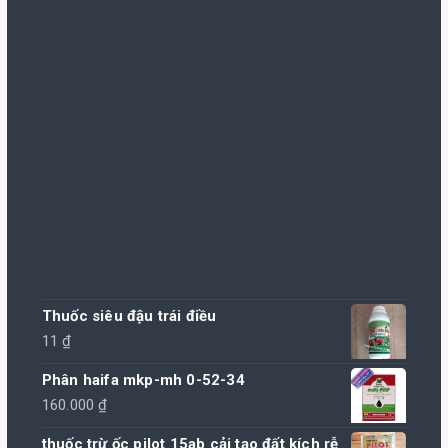
Thuốc siêu đậu trái điều
11
₫
Phân haifa mkp-mh 0-52-34
160.000
₫
thuốc trừ ốc pilot 15ab cải tạo đất kích rễ