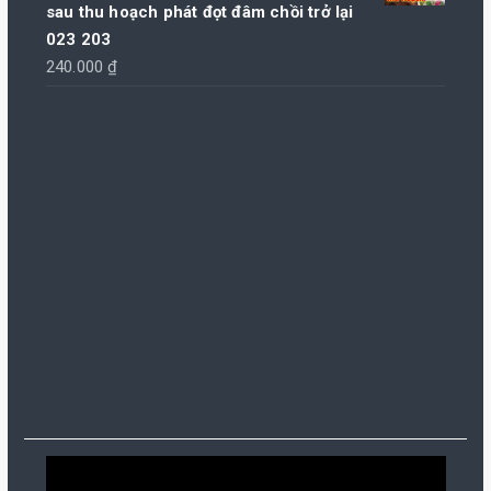
là:
tại
sau thu hoạch phát đọt đâm chồi trở lại
85.000 ₫.
là:
023 203
80.000 ₫.
240.000
₫