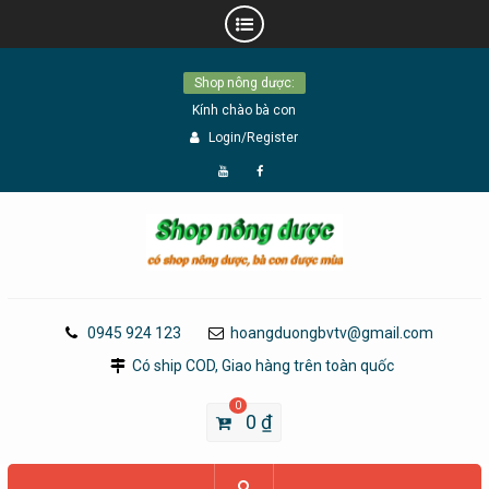
Skip
Shop nông dược:
to
Kính chào bà con
content
Login/Register
Đăng
Page
Ký
Facebook
YouTube
0945 924 123
hoangduongbvtv@gmail.com
Có ship COD, Giao hàng trên toàn quốc
0
0
₫