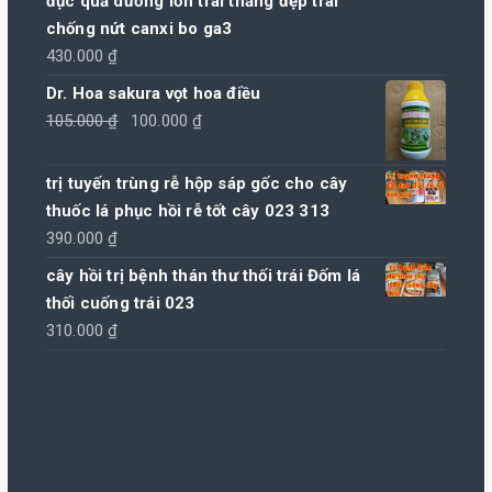
đục quả dưỡng lớn trái thẳng đẹp trái
chống nứt canxi bo ga3
430.000
₫
Dr. Hoa sakura vọt hoa điều
Giá
Giá
105.000
₫
100.000
₫
gốc
hiện
là:
tại
trị tuyến trùng rễ hộp sáp gốc cho cây
105.000 ₫.
là:
thuốc lá phục hồi rễ tốt cây 023 313
100.000 ₫.
390.000
₫
cây hồi trị bệnh thán thư thối trái Đốm lá
thối cuống trái 023
310.000
₫