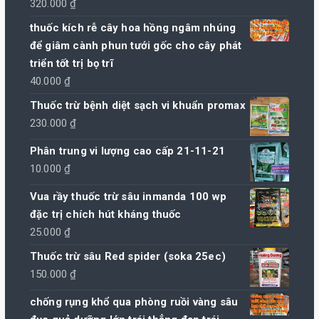
320.000
₫
thuốc kích rễ cây hoa hồng ngâm nhúng
để giâm cành phun tưới gốc cho cây phát
triển tốt trị bọ trĩ
40.000
₫
Thuốc trừ bệnh diệt sạch vi khuẩn promax
230.000
₫
Phân trung vi lượng cao cấp 21-11-21
10.000
₫
Vua rầy thuốc trừ sâu inmanda 100 wp
đặc trị chích hút kháng thuốc
25.000
₫
Thuốc trừ sâu Red spider (soka 25ec)
150.000
₫
chống rụng khổ qua phòng ruồi vàng sâu