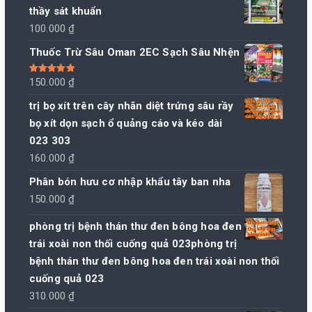
thầy sát khuẩn
100.000
₫
Thuốc Trừ Sâu Oman 2EC Sạch Sâu Nhện
Được xếp
150.000
₫
hạng
5.00
5
sao
trị bọ xít trên cây nhãn diệt trứng sâu rầy
bọ xít dọn sạch ổ quảng cáo và kéo dài
023 303
160.000
₫
Phân bón hưu cơ nhập khẩu tây ban nha
150.000
₫
phòng trị bệnh thán thư đen bông hoa đen
trái xoài non thối cuống quả 023phòng trị
bệnh thán thư đen bông hoa đen trái xoài non thối
cuống quả 023
310.000
₫