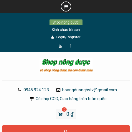
Skip
Shop nông dược:
to
Kính chào bà con
content
Login/Register
Đăng
Page
Ký
Facebook
YouTube
0945 924 123
hoangduongbvtv@gmail.com
Có ship COD, Giao hàng trên toàn quốc
0
0
₫