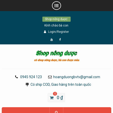
Skip
Shop nông dược:
to
Kính chào bà con
content
Login/Register
Đăng
Page
Ký
Facebook
YouTube
0945 924 123
hoangduongbvtv@gmail.com
Có ship COD, Giao hàng trên toàn quốc
0
0
₫