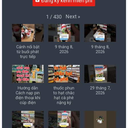
Đăng ký kênh miễn phí
Next
»
1
/
430
Cảnh nổi bật
9 tháng 8,
9 tháng 8,
từ buổi phát
2026
2026
trực tiếp
Hướng dẫn
thuốc phun
29 tháng 7,
Cách nạp pin
to hạt chắc
2026
điện thoại khi
hạt cà phê
cúp điện
nặng ký