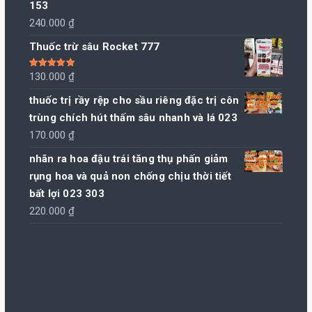
153
240.000
₫
Thuốc trừ sâu Rocket 777
Được xếp
130.000
₫
hạng
5.00
5
sao
thuốc trị rầy rệp cho sầu riêng đặc trị côn
trùng chích hút thấm sâu nhanh và lá 023
170.000
₫
nhãn ra hoa đậu trái tăng thụ phấn giảm
rụng hoa và quả non chống chịu thời tiết
bất lợi 023 303
220.000
₫