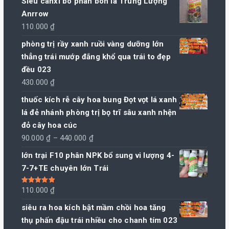
Siêu canxi bo phân bón lá Trung Lượng
Anrrow
110.000
₫
phòng trị rầy xanh ruồi vàng dưỡng lớn
thẳng trái mướp đắng khổ qua trái to đẹp
đều 023
430.000
₫
thuốc kích rễ cây hoa bung Đọt vọt lá xanh
lá đẻ nhánh phòng trị bọ trĩ sâu xanh nhện
đỏ cây hoa cúc
Khoảng
90.000
₫
–
440.000
₫
giá:
lớn trại F10 phân NPK bổ sung vi lượng 4-
từ
7-7+TE chuyên lớn Trái
90.000 ₫
đến
Được xếp
110.000
₫
hạng
5.00
5
440.000 ₫
sao
siêu ra hoa kích bật mầm chồi hoa tăng
thụ phấn đậu trái nhiều cho chanh tím 023