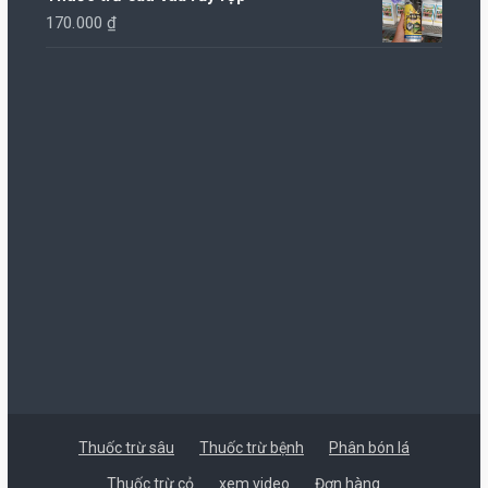
170.000
₫
Thuốc trừ sâu
Thuốc trừ bệnh
Phân bón lá
Thuốc trừ cỏ
xem video
Đơn hàng