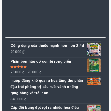
Công dụng của thuốc mạnh hơn hơn 2,4d
70.000
₫
Phân bón hữu cơ combi rong biển
Giá
Giá
Được xếp
75.000
₫
70.000
₫
hạng
5.00
5
sao
gốc
hiện
mướp đắng khổ qua ra hoa tăng thụ phấn
là:
tại
đậu trái phòng trị sâu ruồi vành chống
75.000 ₫.
là:
rụng bông và trái non
70.000 ₫.
640.000
₫
Cặp đôi bung đọt vọt ra nhiều hoa điều