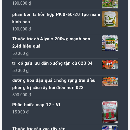
190.000
₫
phân bón lá hỗn hợp PK 0-60-20 Tạo mầm
kích hoa
100.000
₫
Thuốc trừ cỏ Alyaic 200wg mạnh hơn
2,4d hiệu quả
50.000
₫
trị có gấu lưu dẫn xuống tận củ 023 34
50.000
₫
dưỡng hoa đậu quả chống rụng trái điều
phòng trị sâu rầy hai điều non 023
590.000
₫
Phân haifa map 12 - 61
15.000
₫
Thuốc trừ sâu vua rầy rệp