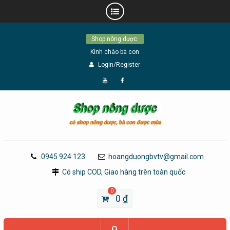
Skip
Shop nông dược:
to
Kính chào bà con
content
Login/Register
Đăng
Page
Ký
Facebook
YouTube
0945 924 123
hoangduongbvtv@gmail.com
Có ship COD, Giao hàng trên toàn quốc
0
0
₫