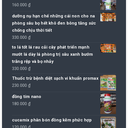
160.000
₫
dưỡng nụ hạn chế những cái non cho na
phòng sâu bọ hết khô đen bông tăng sức
chống chịu thời tiết
330.000
₫
to lá tốt lá rau cải cây phát triển mạnh
mướt lá dày lá phòng trị sâu xanh bướm
trắng rệp và bọ nhảy
330.000
₫
Thuốc trừ bệnh diệt sạch vi khuẩn promax
230.000
₫
đồng tím nano
180.000
₫
cucamix phân bón đồng kẽm phức hợp
120.000
₫