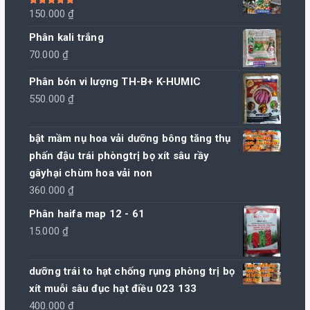
Được xếp
150.000
₫
hạng
5.00
5
sao
Phân kali trắng
70.000
₫
Phân bón vi lượng TH-B+ K-HUMIC
550.000
₫
bật mầm nụ hoa vải dưỡng bông tăng thụ
phấn đậu trái phòngtrị bọ xít sâu rầy
gâyhại chùm hoa vải non
360.000
₫
Phân haifa map 12 - 61
15.000
₫
dưỡng trái to hạt chống rụng phòng trị bọ
xít muỗi sâu đục hạt điều 023 133
400.000
₫