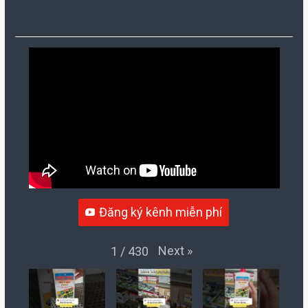
Đăng ký kênh miễn phí
Next
»
1
/
430