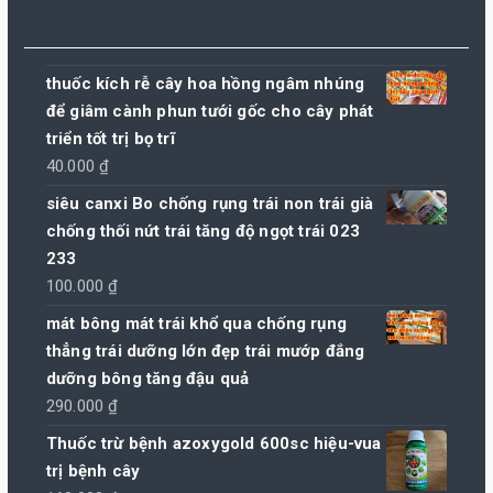
thuốc kích rễ cây hoa hồng ngâm nhúng
để giâm cành phun tưới gốc cho cây phát
triển tốt trị bọ trĩ
40.000
₫
siêu canxi Bo chống rụng trái non trái già
chống thối nứt trái tăng độ ngọt trái 023
233
100.000
₫
mát bông mát trái khổ qua chống rụng
thẳng trái dưỡng lớn đẹp trái mướp đắng
dưỡng bông tăng đậu quả
290.000
₫
Thuốc trừ bệnh azoxygold 600sc hiệu-vua
trị bệnh cây