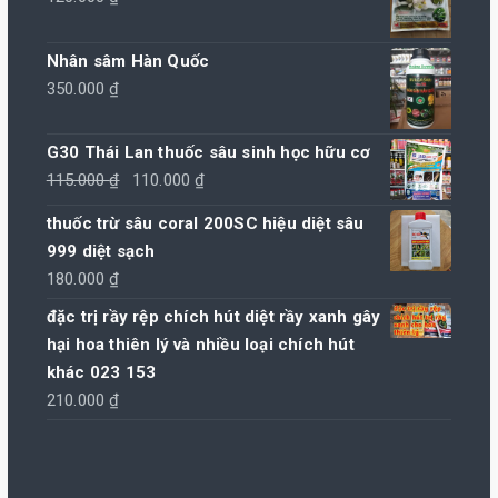
Nhân sâm Hàn Quốc
350.000
₫
G30 Thái Lan thuốc sâu sinh học hữu cơ
Giá
Giá
115.000
₫
110.000
₫
gốc
hiện
thuốc trừ sâu coral 200SC hiệu diệt sâu
là:
tại
999 diệt sạch
115.000 ₫.
là:
180.000
₫
110.000 ₫.
đặc trị rầy rệp chích hút diệt rầy xanh gây
hại hoa thiên lý và nhiều loại chích hút
khác 023 153
210.000
₫