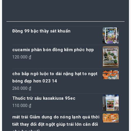
Đồng 99 bậc thầy sát khuẩn
cucamix phân bón đồng kẽm phức hợp
120.000
₫
cho bắp ngô luộc to dài nặng hạt to ngọt
bóng đẹp hơn 023 14
260.000
₫
Thuốc trừ sâu kasakiusa 95ec
110.000
₫
mát trái Giảm dung do nóng lạnh quá thời
tiết thay đổi đột ngột giúp trái lớn cân đối