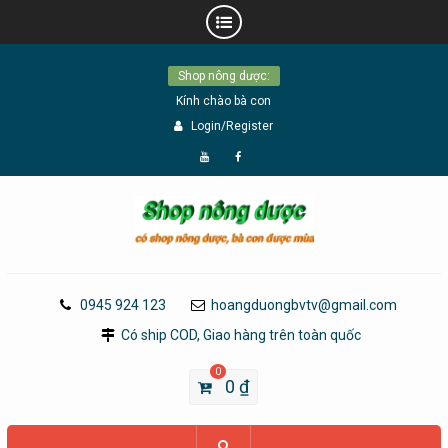
Skip
Shop nông dược:
to
Kính chào bà con
content
Login/Register
Đăng
Page
Ký
Facebook
YouTube
0945 924 123
hoangduongbvtv@gmail.com
Có ship COD, Giao hàng trên toàn quốc
0
0
₫