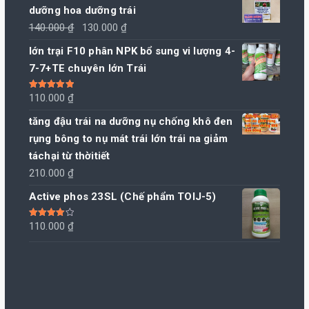
dưỡng hoa dưỡng trái
Giá
Giá
140.000
₫
130.000
₫
gốc
hiện
lớn trại F10 phân NPK bổ sung vi lượng 4-
là:
tại
7-7+TE chuyên lớn Trái
140.000 ₫.
là:
130.000 ₫.
Được xếp
110.000
₫
hạng
5.00
5
sao
tăng đậu trái na dưỡng nụ chống khô đen
rụng bông to nụ mát trái lớn trái na giảm
táchại từ thờitiết
210.000
₫
Active phos 23SL (Chế phẩm TOIJ-5)
Được xếp
110.000
₫
hạng
4.00
5 sao