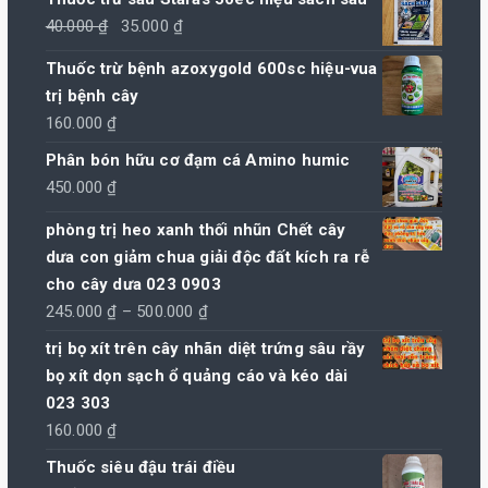
Giá
Giá
40.000
₫
35.000
₫
gốc
hiện
Thuốc trừ bệnh azoxygold 600sc hiệu-vua
là:
tại
trị bệnh cây
40.000 ₫.
là:
160.000
₫
35.000 ₫.
Phân bón hữu cơ đạm cá Amino humic
450.000
₫
phòng trị heo xanh thối nhũn Chết cây
dưa con giảm chua giải độc đất kích ra rễ
cho cây dưa 023 0903
Khoảng
245.000
₫
–
500.000
₫
giá:
trị bọ xít trên cây nhãn diệt trứng sâu rầy
từ
bọ xít dọn sạch ổ quảng cáo và kéo dài
245.000 ₫
023 303
đến
160.000
₫
500.000 ₫
Thuốc siêu đậu trái điều