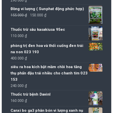
290.000
₫
Đồng vi lượng ( Sunphat động phức hợp)
Giá
Giá
155.000
₫
150.000
₫
gốc
hiện
là:
tại
Thuốc trừ sâu kasakiusa 95ec
155.000 ₫.
là:
110.000
₫
150.000 ₫.
phòng trị đen hoa và thối cuống đen trái
na non 023 193
400.000
₫
siêu ra hoa kích bật mầm chồi hoa tăng
thụ phấn đậu trái nhiều cho chanh tím 023
153
240.000
₫
Thuốc trừ bệnh Davinl
160.000
₫
Canxi bo ga3 phân bón vi lượng xanh nụ