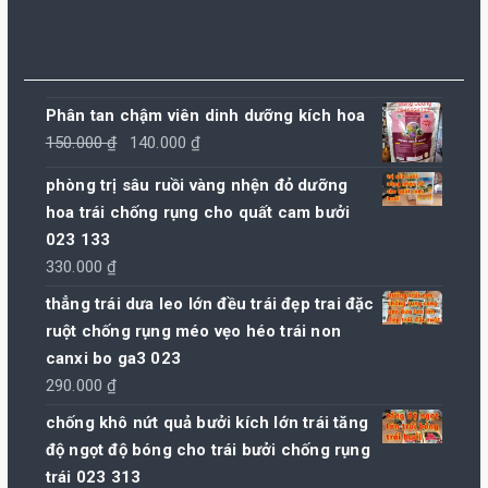
Phân tan chậm viên dinh dưỡng kích hoa
Giá
Giá
150.000
₫
140.000
₫
gốc
hiện
phòng trị sâu ruồi vàng nhện đỏ dưỡng
là:
tại
hoa trái chống rụng cho quất cam bưởi
150.000 ₫.
là:
023 133
140.000 ₫.
330.000
₫
thẳng trái dưa leo lớn đều trái đẹp trai đặc
ruột chống rụng méo vẹo héo trái non
canxi bo ga3 023
290.000
₫
chống khô nứt quả bưởi kích lớn trái tăng
độ ngọt độ bóng cho trái bưởi chống rụng
trái 023 313