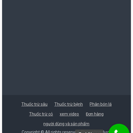
từ
100.000 ₫
đến
1.020.000 ₫
Thuốc trừ sâu
Thuốc trừ bệnh
Phân bón lá
Thuốc trừ cỏ
xem video
Đơn hàng
người dùng và sản phẩm
Copyright © All rights reserved. Shop nông dược