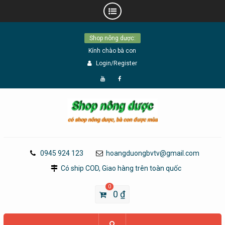
Skip
Shop nông dược:
to
Kính chào bà con
content
Login/Register
Đăng
Page
Ký
Facebook
YouTube
0945 924 123
hoangduongbvtv@gmail.com
Có ship COD, Giao hàng trên toàn quốc
0
0
₫