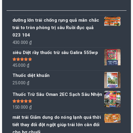
dưỡng lớn trái chống rụng quả mân chắc
trái to tròn phòng trị sâu Ruồi đục quả
023 104
430.000
₫
siêu Diệt rầy thuốc trừ sâu Galira 555wp
Được xếp
45.000
₫
hạng
5.00
5
sao
Thuốc diệt khuẩn
25.000
₫
Thuốc Trừ Sâu Oman 2EC Sạch Sâu Nhện
Được xếp
150.000
₫
hạng
5.00
5
sao
mát trái Giảm dung do nóng lạnh quá thời
tiết thay đổi đột ngột giúp trái lớn cân đối
cho bơ chuối