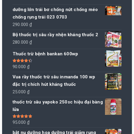
dưỡng lớn trái bơ chống nứt chống méo
chống rụng trái 023 0703
290.000
₫
Bộ thuốc trị sâu rầy nhện kháng thuốc 2
280.000
₫
Thuốc trừ bệnh bankan 600wp
Được xếp
90.000
₫
hạng
4.50
5 sao
Vua rầy thuốc trừ sâu inmanda 100 wp
đặc trị chích hút kháng thuốc
25.000
₫
thuốc trừ sâu yapoko 250sc hiệu đại bàng
lửa
Được xếp
95.000
₫
hạng
5.00
5
sao
bật nụ dưỡng hoa dưỡng trái giảm rụng