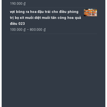
190.000
₫
vọt bông ra hoa đậu trái cho điều phòng
trị bọ xít muỗi diệt muỗi tấn công hoa quả
điều 023
Khoảng
100.000
₫
–
800.000
₫
giá:
từ
100.000 ₫
đến
800.000 ₫