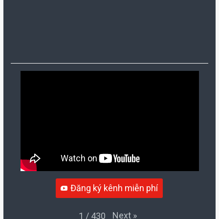
Đăng ký kênh miễn phí
Next
»
1
/
430