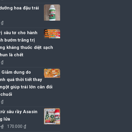
dưỡng hoa đậu trái
0
₫
rị sâu tơ cho hành
h bướm trắng trị
ng kháng thuốc diệt sạch
hun là chết
0
₫
i Giảm dung do
nh quá thời tiết thay
 ngột giúp trái lớn cân đối
 chuối
0
₫
rừ sâu rầy Asasin
g lửa
Giá
Giá
0
₫
170.000
₫