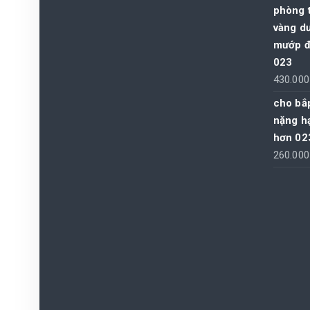
phòng t
vàng dư
mướp đắ
023
430.00
cho bắp
nặng hạ
hơn 02
260.00