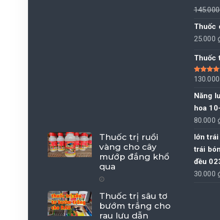
145.00
Thuốc 
25.000
Thuốc 
Được xếp
130.00
hạng
5.00
sao
Năng l
hoa 10
80.000
Thuốc trị ruồi
lớn trá
vàng cho cây
trái bó
mướp đắng khổ
đều 02
qua
30.000
Thuốc trị sâu tơ
bướm trắng cho
rau lưu dẫn