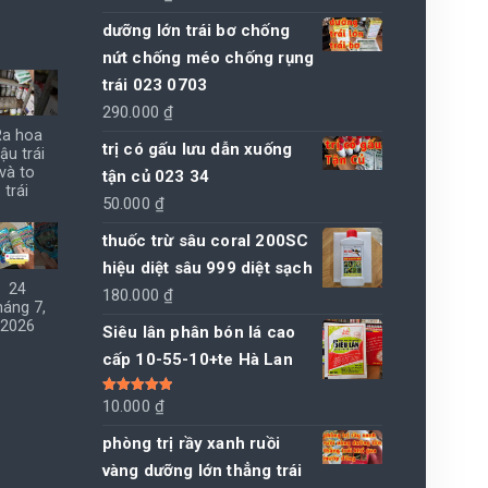
150.000 ₫.
dưỡng lớn trái bơ chống
nứt chống méo chống rụng
trái 023 0703
290.000
₫
Ra hoa
trị có gấu lưu dẫn xuống
ậu trái
và to
tận củ 023 34
trái
50.000
₫
thuốc trừ sâu coral 200SC
hiệu diệt sâu 999 diệt sạch
24
180.000
₫
háng 7,
2026
Siêu lân phân bón lá cao
cấp 10-55-10+te Hà Lan
Được xếp
10.000
₫
hạng
5.00
5
sao
phòng trị rầy xanh ruồi
vàng dưỡng lớn thẳng trái