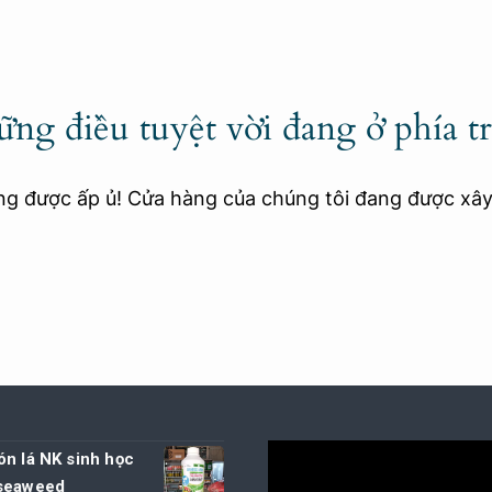
ng điều tuyệt vời đang ở phía t
ang được ấp ủ! Cửa hàng của chúng tôi đang được xâ
n lá NK sinh học
seaweed