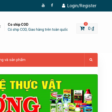
Login/Register
Đăng
Page
Ký
Facebook
YouTube
Co ship COD
0
0
₫
Có ship COD, Giao hàng trên toàn quốc
ng và sản phẩm