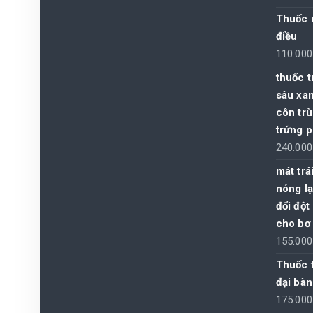
Thuốc 
điều
110.00
thuốc t
sâu xan
côn trù
trứng p
240.00
mát trá
nóng lạ
đổi đột
cho bơ
155.00
Thuốc t
đại bàn
175.00