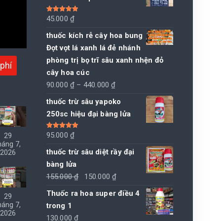
Được xếp
45.000
₫
hạng
5.00
5
sao
thuốc kích rễ cây hoa bung
Đọt vọt lá xanh lá đẻ nhánh
phòng trị bọ trĩ sâu xanh nhện đỏ
phí
cây hoa cúc
Khoảng
90.000
₫
–
440.000
₫
giá:
thuốc trừ sâu yapoko
từ
250sc hiệu đại bàng lửa
90.000 ₫
đến
Được xếp
95.000
₫
29
hạng
5.00
5
háng 7,
440.000 ₫
sao
thuốc trừ sâu diệt rầy đại
2026
bàng lửa
Giá
Giá
155.000
₫
150.000
₫
gốc
hiện
Thuốc ra hoa super điều 4
29
là:
tại
háng 7,
trong 1
155.000 ₫.
là:
2026
130.000
₫