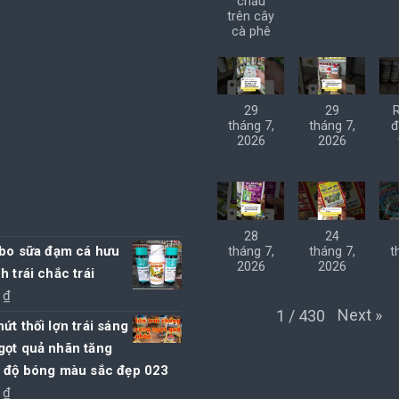
chấu
trên cây
cà phê
29
29
tháng 7,
tháng 7,
đ
2026
2026
28
24
 bo sữa đạm cá hưu
tháng 7,
tháng 7,
t
2026
2026
h trái chắc trái
0
₫
Next
»
1
/
430
ứt thối lợn trái sáng
gọt quả nhãn tăng
t độ bóng màu sắc đẹp 023
0
₫