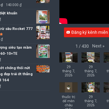
Giá
Giá
0
₫
140.000
₫
gốc
hiện
diệt khuẩn
là:
tại
₫
145.000 ₫.
là:
trừ sâu Rocket 777
140.000 ₫.
Đăng ký kênh miễn 
0
₫
5
Next
»
1
/
430
ượng siêu tạo mầm
-60-10+TE
₫
29
29
i ớt chống thối nứt
tháng 7,
tháng 7,
t
ng đẹp trái ớt thẳng
2026
2026
3 164
₫
thuốc trị
29
dế mèn
tháng 7,
t
châu
2026