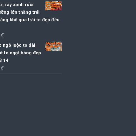
gốc
hiện
rị rầy xanh ruồi
là:
tại
ỡng lớn thẳng trái
175.000 ₫.
là:
ng khổ qua trái to đẹp đều
170.000 ₫.
0
₫
 ngô luộc to dài
t to ngọt bóng đẹp
3 14
0
₫