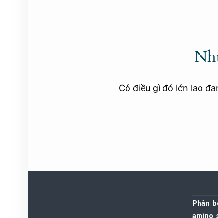
Nhữ
Có điều gì đó lớn lao đ
Phân bó
amino 