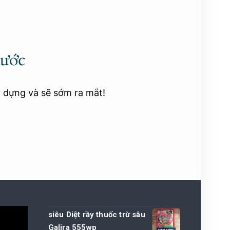
rước
y dựng và sẽ sớm ra mắt!
siêu Diệt rầy thuốc trừ sâu
Galira 555wp