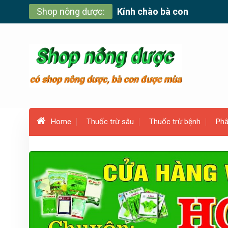
Skip
Shop nông dược:
Kính chào bà con
to
content
Home
Thuốc trừ sâu
Thuốc trừ bệnh
Phâ