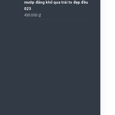
mướp đắng khổ qua trái to đẹp đều
023
430.000
₫