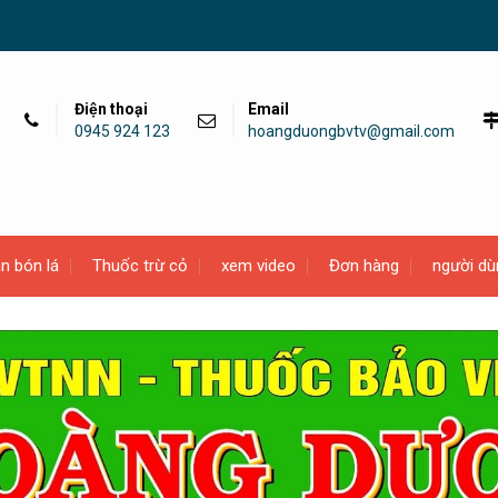
Điện thoại
Email
0945 924 123
hoangduongbvtv@gmail.com
n bón lá
Thuốc trừ cỏ
xem video
Đơn hàng
người dù