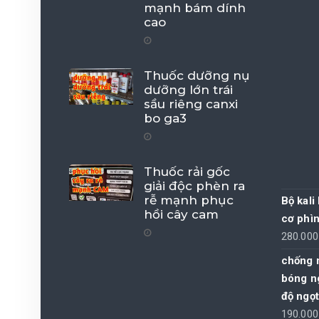
mạnh bám dính
cao
Thuốc dưỡng nụ
dưỡng lớn trái
sầu riêng canxi
bo ga3
Thuốc rải gốc
giải độc phèn ra
rễ mạnh phục
Bộ kali
hồi cây cam
cơ phìn
280.00
chống n
bóng n
độ ngọ
190.00