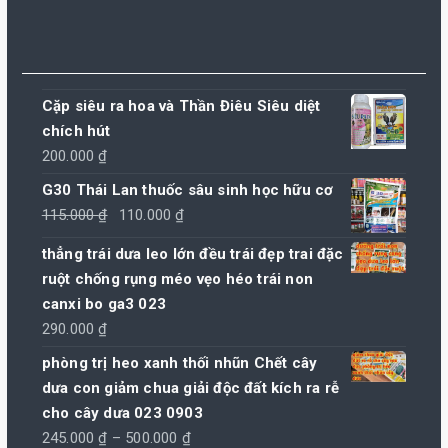
Cặp siêu ra hoa và Thần Điêu Siêu diệt
chích hút
200.000
₫
G30 Thái Lan thuốc sâu sinh học hữu cơ
Giá
Giá
115.000
₫
110.000
₫
gốc
hiện
thẳng trái dưa leo lớn đều trái đẹp trai đặc
là:
tại
ruột chống rụng méo vẹo héo trái non
115.000 ₫.
là:
canxi bo ga3 023
110.000 ₫.
290.000
₫
phòng trị heo xanh thối nhũn Chết cây
dưa con giảm chua giải độc đất kích ra rễ
cho cây dưa 023 0903
Khoảng
245.000
₫
–
500.000
₫