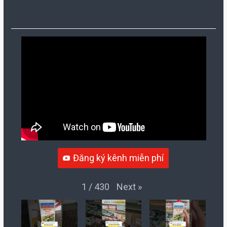
Đăng ký kênh miễn phí
Next
»
1
/
430