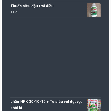
giá:
Thuốc siêu đậu trái điều
từ
11
₫
245.000 ₫
đến
500.000 ₫
phân NPK 30-10-10 + Te siêu vọt đọt vọt
chồi lá