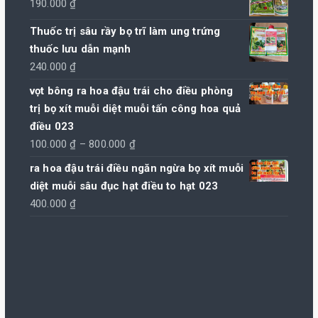
190.000
₫
Thuốc trị sâu rầy bọ trĩ làm ung trứng
thuốc lưu dẫn mạnh
240.000
₫
vọt bông ra hoa đậu trái cho điều phòng
trị bọ xít muỗi diệt muỗi tấn công hoa quả
điều 023
Khoảng
100.000
₫
–
800.000
₫
giá:
ra hoa đậu trái điều ngăn ngừa bọ xít muỗi
từ
diệt muỗi sâu đục hạt điều to hạt 023
100.000 ₫
400.000
₫
đến
800.000 ₫