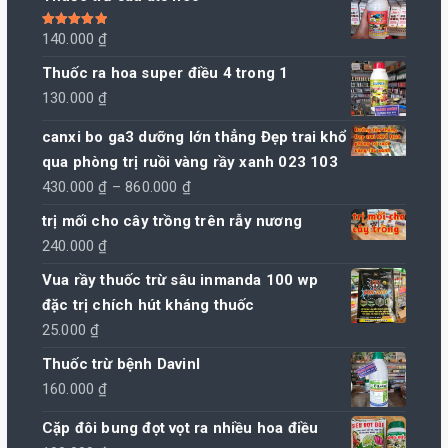
Được xếp
140.000
₫
hạng
5.00
5
sao
Thuốc ra hoa super điều 4 trong 1
130.000
₫
canxi bo ga3 dưỡng lớn thẳng Đẹp trai khổ
qua phòng trị ruồi vàng rầy xanh 023 103
Khoảng
430.000
₫
–
860.000
₫
giá:
trị mối cho cây trồng trên rẫy nương
từ
240.000
₫
430.000 ₫
Vua rầy thuốc trừ sâu inmanda 100 wp
đến
đặc trị chích hút kháng thuốc
860.000 ₫
25.000
₫
Thuốc trừ bệnh Davinl
160.000
₫
Cặp đôi bung đọt vọt ra nhiều hoa điều