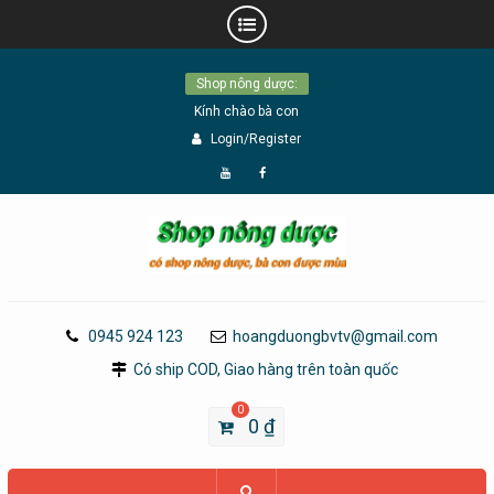
Skip
Shop nông dược:
to
Kính chào bà con
content
Login/Register
Đăng
Page
Ký
Facebook
YouTube
0945 924 123
hoangduongbvtv@gmail.com
Có ship COD, Giao hàng trên toàn quốc
0
0
₫