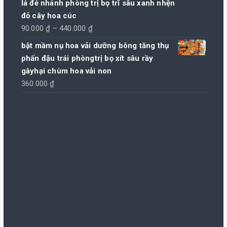
lá đẻ nhánh phòng trị bọ trĩ sâu xanh nhện
đỏ cây hoa cúc
Khoảng
90.000
₫
–
440.000
₫
giá:
bật mầm nụ hoa vải dưỡng bông tăng thụ
từ
phấn đậu trái phòngtrị bọ xít sâu rầy
90.000 ₫
gâyhại chùm hoa vải non
đến
360.000
₫
440.000 ₫