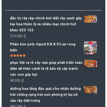
đặc trị rầy rệp chích hút diệt rầy xanh gây
hại hoa thiên lý và nhiều loại chích hút
khác 023 153
210.000
₫
Phân bón poly-liquid 8.8.8-5%sw rong
biển
Được xếp
phục hồi ra rễ cây mai giúp phát triển toàn
hạng
5.00
5
sao
diện về thân cành lá rễ bảo vệ cây tránh
các con gây hại
40.000
₫
dưỡng hoa tăng đậu quả cho nhãn dưỡng
trái chống rụng trái non phòng trị bọ xít
sâu rầy diệt trứng
380.000
₫