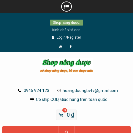
Skip
Shop nông dược:
to
Kính chào bà con
content
Login/Register
Đăng
Page
Ký
Facebook
YouTube
0945 924 123
hoangduongbvtv@gmail.com
Có ship COD, Giao hàng trên toàn quốc
0
0
₫