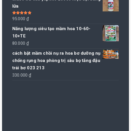
lửa
Được xếp
95.000
₫
hạng
5.00
5
sao
Năng lượng siêu tạo mầm hoa 10-60-
10+TE
80.000
₫
cách bật mầm chồi nụ ra hoa bơ dưỡng nụ
chống rụng hoa phòng trị sâu bọ tăng đậu
trái bơ 023 213
330.000
₫