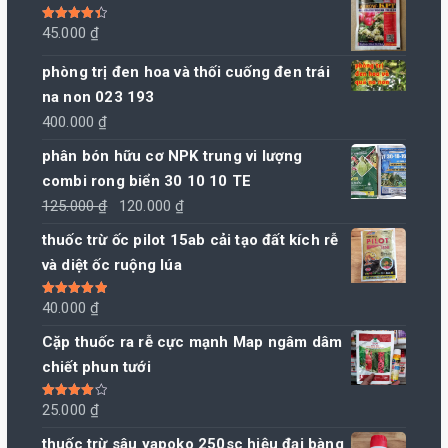
Được xếp
45.000
₫
hạng
4.50
5 sao
phòng trị đen hoa và thối cuống đen trái
na non 023 193
400.000
₫
phân bón hữu cơ NPK trung vi lượng
combi rong biển 30 10 10 TE
Giá
Giá
125.000
₫
120.000
₫
gốc
hiện
thuốc trừ ốc pilot 15ab cải tạo đất kích rễ
là:
tại
và diệt ốc ruộng lúa
125.000 ₫.
là:
120.000 ₫.
Được xếp
40.000
₫
hạng
5.00
5
sao
Cặp thuốc ra rễ cực mạnh Map ngâm dâm
chiết phun tưới
Được xếp
25.000
₫
hạng
4.00
5 sao
thuốc trừ sâu yapoko 250sc hiệu đại bàng