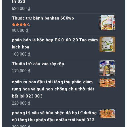
trĩ 023
630.000
₫
Thuốc trừ bệnh bankan 600wp
Được xếp
90.000
₫
hạng
4.50
5 sao
phân bón lá hỗn hợp PK 0-60-20 Tạo mầm
kích hoa
100.000
₫
Thuốc trừ sâu vua rầy rệp
170.000
₫
nhãn ra hoa đậu trái tăng thụ phấn giảm
rụng hoa và quả non chống chịu thời tiết
bất lợi 023 303
220.000
₫
phòng trị sâu vẽ bùa nhện đỏ bọ trĩ dưỡng
nũ tăng thụ phấn đậu nhiều trái bưởi 023