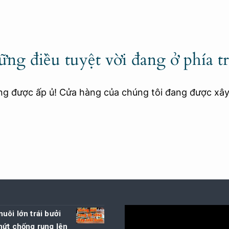
ng điều tuyệt vời đang ở phía t
ang được ấp ủ! Cửa hàng của chúng tôi đang được xâ
uôi lớn trái bưởi
nứt chống rụng lên