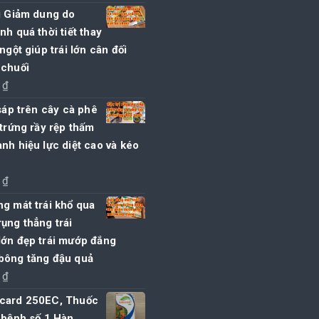
i Giảm dung do
nh quá thời tiết thay
 ngột giúp trái lớn cân đối
 chuối
0
₫
 sáp trên cây cà phê
 trứng rầy rệp thấm
nh hiệu lực diệt cao và kéo
0
₫
g mát trái khổ qua
ụng thẳng trái
lớn đẹp trái mướp đắng
bông tăng đậu quả
0
₫
card 250EC, Thuốc
 bệnh số 1 Hàn