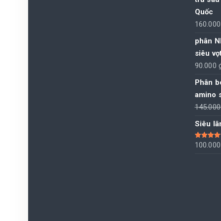
Quốc
160.00
phân N
siêu vọt
90.000
Phân bó
amino 
145.00
Siêu l
Được xếp
100.00
hạng
5.00
sao