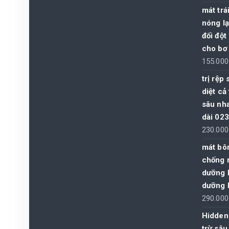
mát trá
nóng lạ
đổi đột
cho bơ
155.00
trị rệp
diệt cả
sâu nha
dài 023
230.00
mát bôn
chống r
dưỡng 
dưỡng 
290.00
Hidden
trừ sâu