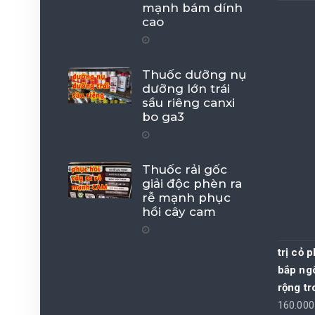
mạnh bám dính
cao
Thuốc dưỡng nụ
dưỡng lớn trái
sầu riêng canxi
bo ga3
Thuốc rải gốc
giải độc phèn ra
rễ mạnh phục
hồi cây cam
trị cỏ 
bắp ngô
rộng t
160.00