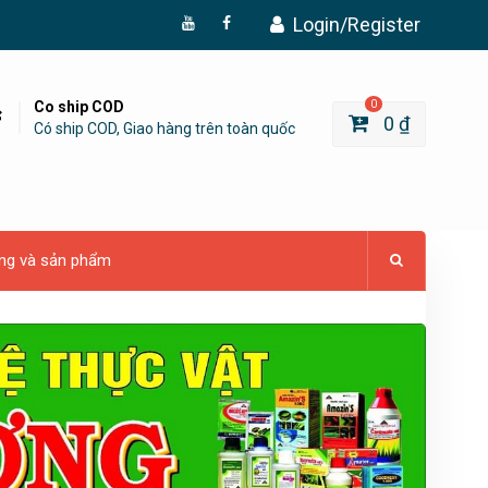
Login/Register
Đăng
Page
Ký
Facebook
YouTube
Co ship COD
0
0
₫
Có ship COD, Giao hàng trên toàn quốc
ng và sản phẩm