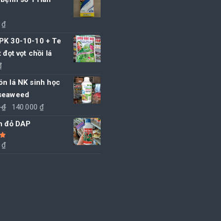
0
₫
PK 30-10-10 + Te
 đọt vọt chồi lá
₫
n lá NK sinh học
seaweed
Giá
Giá
0
₫
140.000
₫
gốc
hiện
ân đỏ DAP
là:
tại
145.000 ₫.
là:
0
₫
5
140.000 ₫.