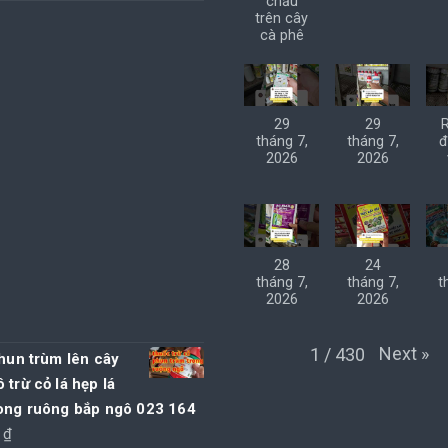
chấu
trên cây
cà phê
29
29
tháng 7,
tháng 7,
đ
2026
2026
28
24
tháng 7,
tháng 7,
t
2026
2026
Next
»
1
/
430
phun trùm lên cây
 trừ cỏ lá hẹp lá
rong ruông bắp ngô 023 164
0
₫