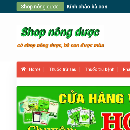
Skip
Shop nông dược:
Kính chào bà con
to
content
Home
Thuốc trừ sâu
Thuốc trừ bệnh
Phâ