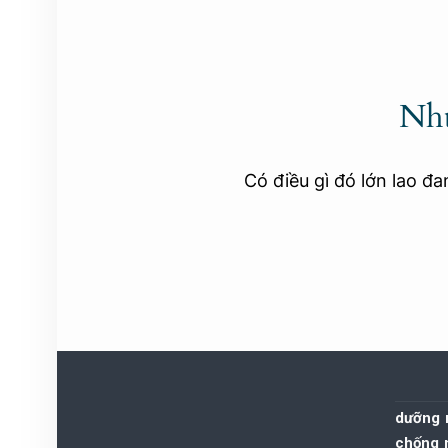
Nhữ
Có điều gì đó lớn lao đ
dưỡng n
chống 