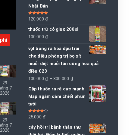
Nhật Bản
Được xếp
120.000
₫
hạng
5.00
5
sao
thuốc trừ cỏ glux 200sl
100.000
₫
phí
vọt bông ra hoa đậu trái
cho điều phòng trị bọ xít
muỗi diệt muỗi tấn công hoa quả
điều 023
Khoảng
100.000
₫
–
800.000
₫
29
giá:
háng 7,
Cặp thuốc ra rễ cực mạnh
2026
từ
Map ngâm dâm chiết phun
100.000 ₫
tưới
đến
800.000 ₫
Được xếp
25.000
₫
29
hạng
4.00
5 sao
háng 7,
cây hồi trị bệnh thán thư
2026
thối trái Đốm lá thối cuống