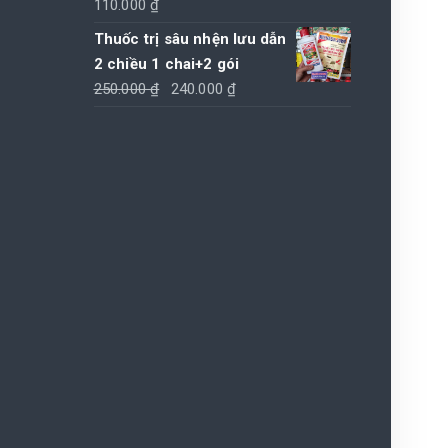
Được xếp
110.000
₫
hạng
4.00
5 sao
Thuốc trị sâu nhện lưu dẫn
2 chiều 1 chai+2 gói
Giá
Giá
250.000
₫
240.000
₫
gốc
hiện
là:
tại
250.000 ₫.
là:
240.000 ₫.