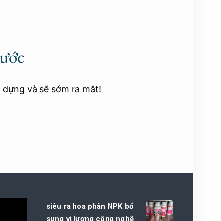
rước
y dựng và sẽ sớm ra mắt!
siêu ra hoa phân NPK bổ
sung vi lượng công nghệ