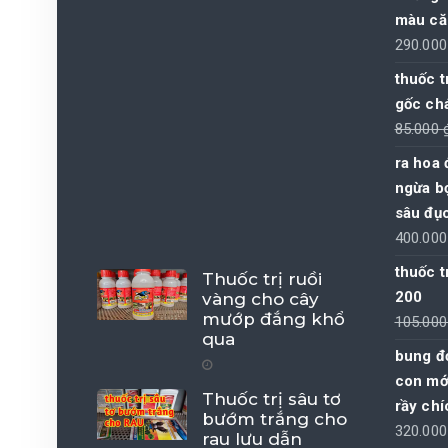
màu că
290.00
thuốc t
gốc ch
85.000
ra hoa 
ngừa bọ
sâu đục
400.00
thuốc t
Thuốc trị ruồi
200
vàng cho cây
mướp đắng khổ
105.00
qua
bung đọ
con mới
Thuốc trị sâu tơ
rầy chí
bướm trắng cho
320.00
rau lưu dẫn