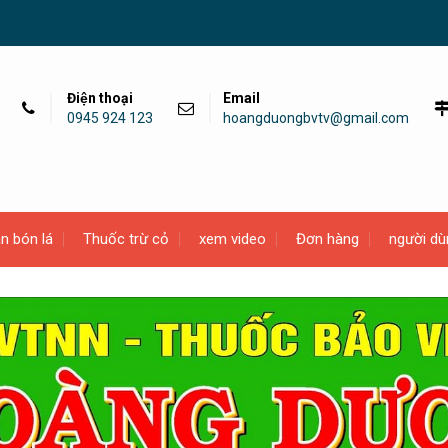
Điện thoại
Email
0945 924 123
hoangduongbvtv@gmail.com
n bón lá
Thuốc trừ cỏ
xem video
Đơn hàng
người dù