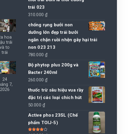
trái 023
310.000
₫
chống rụng bưởi non
dưỡng lớn đẹp trái bưởi
Ra hoa
ngăn chặn ruồi nhện gây hại trái
ậu trái
non 023 213
và to
trái
780.000
₫
Bộ phytop plus 200g và
Bacter 240ml
24
260.000
₫
háng 7,
2026
thuốc trừ sâu hiệu vua rầy
đặc trị các loại chích hút
50.000
₫
Active phos 23SL (Chế
phẩm TOIJ-5)