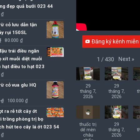
ng đẹp quả bưởi 023 44
0
₫
rừ cỏ lưu dẫn tận
áy rụi 150SL
Giá
Giá
₫
80.000
₫
Đăng ký kênh miễn 
gốc
hiện
đậu trái điều ngăn
là:
tại
Next
»
1
/
430
 xít muỗi diệt muỗi
85.000 ₫.
là:
 hạt điều to hạt 023
80.000 ₫.
0
₫
rừ cỏ vua glu HQ
29
29
tháng 7,
tháng 7,
t
2026
2026
Giá
Giá
0
₫
100.000
₫
gốc
hiện
t ra rễ tốt cây ớt
là:
tại
 trồng phòng trị bọ
105.000 ₫.
là:
thuốc trị
29
ch hút teo cây lá ớt 023 54
dế mèn
tháng 7,
t
100.000 ₫.
0
₫
châu
2026