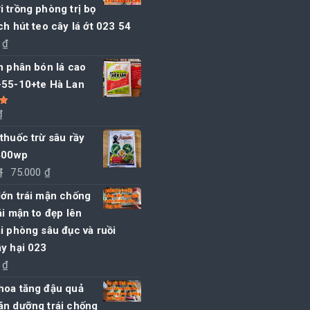
 trồng phòng trị bọ
ch hút teo cây lá ớt 023 54
0
₫
n phân bón lá cao
-55-10+te Hà Lan
₫
5
thuốc trừ sâu rầy
 400wp
Giá
Giá
₫
75.000
₫
gốc
hiện
lớn trái mận chống
là:
tại
ái mận to đẹp lên
80.000 ₫.
là:
i phòng sâu đục và ruồi
75.000 ₫.
y hại 023
0
₫
hoa tăng đậu quả
ãn dưỡng trái chống