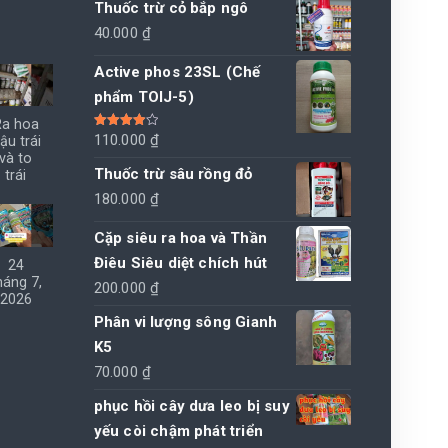
Thuốc trừ cỏ bắp ngô
40.000
₫
Active phos 23SL (Chế
phẩm TOIJ-5)
Ra hoa
Được xếp
110.000
₫
ậu trái
hạng
4.00
và to
5 sao
Thuốc trừ sâu rồng đỏ
trái
180.000
₫
Cặp siêu ra hoa và Thần
Điêu Siêu diệt chích hút
24
háng 7,
200.000
₫
2026
Phân vi lượng sông Gianh
K5
70.000
₫
phục hồi cây dưa leo bị suy
yếu còi chậm phát triển