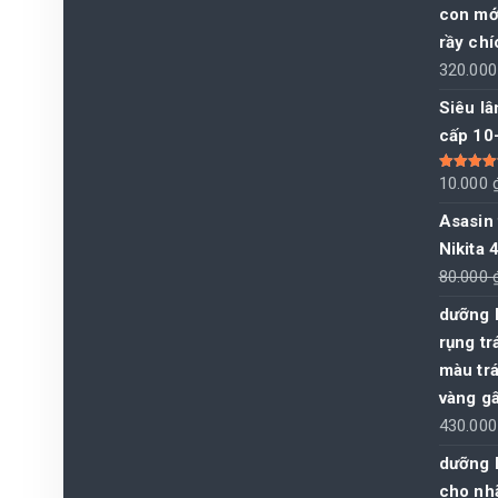
con mới
rầy chí
320.00
Siêu lâ
cấp 10
Được xếp
10.000
hạng
5.00
sao
Asasin 
Nikita
80.000
dưỡng 
rụng tr
màu trá
vàng gâ
430.00
dưỡng 
cho nh