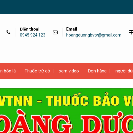
Điện thoại
Email
0945 924 123
hoangduongbvtv@gmail.com
n bón lá
Thuốc trừ cỏ
xem video
Đơn hàng
người dù