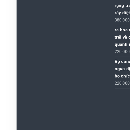
rụng tr
rầy diệ
380.00
ra hoa 
trái và
quanh 
220.00
Bộ canx
ngừa dị
bọ chíc
220.00