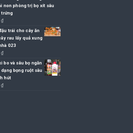
ái non phòng trị bọ xít sâu
t trứng
0
₫
đậu trái cho cây ăn
 cây rau lấy quả xung
nhà 023
0
₫
i bo và sâu bọ ngăn
 dạng bọng ruột sâu
h hút
0
₫