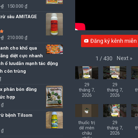
Giá
Giá
0
₫
150.000
₫
gốc
hiện
trừ sâu AMITAGE
là:
tại
155.000 ₫.
là:
150.000 ₫.
Giá
Giá
0
₫
210.000
₫
Đăng ký kênh miễn 
5
gốc
hiện
 xanh cho khổ qua
là:
tại
ắng diệt cực nhanh
Next
»
1
/
430
220.000 ₫.
là:
ch ổ lưudẫn mạnh tác động
210.000 ₫.
nh côn trùng
₫
29
29
 phân bón đồng
tháng 7,
tháng 7,
t
2026
2026
ức hợp
0
₫
rừ bệnh Tilsom
thuốc trị
29
dế mèn
tháng 7,
t
0
₫
châu
2026