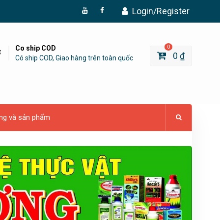
Login/Register
Đăng
Page
Ký
Facebook
YouTube
Co ship COD
0
0
₫
Có ship COD, Giao hàng trên toàn quốc
ng và sản phẩm