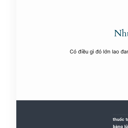
Nhữ
Có điều gì đó lớn lao đ
thuốc t
bàng l