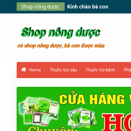
Skip
Shop nông dược:
Kính chào bà con
to
content
Home
Thuốc trừ sâu
Thuốc trừ bệnh
Phâ