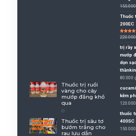
155.00
Thuốc 
200EC
Được xếp
220.00
hạng
5.00
sao
trị rầy
mướp đ
dọn sạ
thầnki
80.000
Thuốc trị ruồi
cucamix
vàng cho cây
kẽm ph
mướp đắng khổ
qua
120.00
thuốc t
Thuốc trị sâu tơ
400SC
bướm trắng cho
150.00
rau lưu dẫn