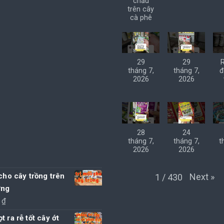
chấu
trên cây
cà phê
29
29
tháng 7,
tháng 7,
đ
2026
2026
28
24
tháng 7,
tháng 7,
t
2026
2026
 cho cây trồng trên
Next
»
1
/
430
ơng
0
₫
t ra rễ tốt cây ớt