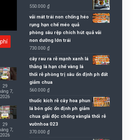
550.000
₫
vải mát trái non chống héo
rụng hạn chế méo quả
phòng sâu rệp chích hút quả vải
non dưỡng lớn trái
phí
730.000
₫
cây rau ra rễ mạnh xanh lá
thẳng lá hạn chế vàng lá
thối rễ phòng trị sâu ổn định ph đất
giảm chua
29
560.000
₫
háng 7,
2026
thuốc kích rễ cây hoa phun
lá bón gốc ổn định ph giảm
chua giải độc chống vànglá thối rễ
vườnhoa 023
29
háng 7,
370.000
₫
2026