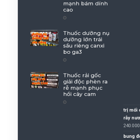
mạnh bám dính
cao
Thuốc dưỡng nụ
dưỡng lớn trái
sầu riêng canxi
bo ga3
Thuốc rải gốc
giải độc phèn ra
rễ mạnh phục
hồi cây cam
trị mối
rẫy nư
240.00
bung đọ