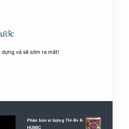
rước
y dựng và sẽ sớm ra mắt!
Phân bón vi lượng TH-B+ K-
HUMIC