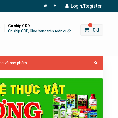
Login/Register
Đăng
Page
Ký
Facebook
YouTube
Co ship COD
0
0
₫
Có ship COD, Giao hàng trên toàn quốc
ng và sản phẩm