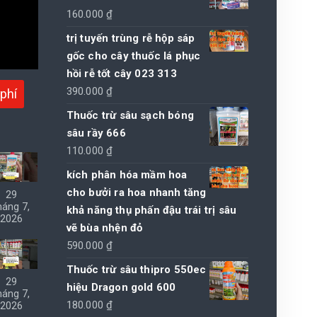
160.000
₫
trị tuyến trùng rễ hộp sáp
gốc cho cây thuốc lá phục
hồi rễ tốt cây 023 313
390.000
₫
phí
Thuốc trừ sâu sạch bóng
sâu rầy 666
110.000
₫
kích phân hóa mầm hoa
cho bưởi ra hoa nhanh tăng
29
háng 7,
khả năng thụ phấn đậu trái trị sâu
2026
vẽ bùa nhện đỏ
590.000
₫
Thuốc trừ sâu thipro 550ec
29
hiệu Dragon gold 600
háng 7,
180.000
₫
2026