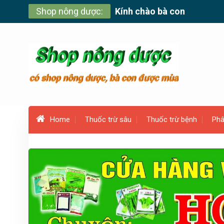
Skip
Shop nông dược:
Kính chào bà con
to
content
Home
Thuốc trừ sâu
Thuốc trừ bệnh
Phâ