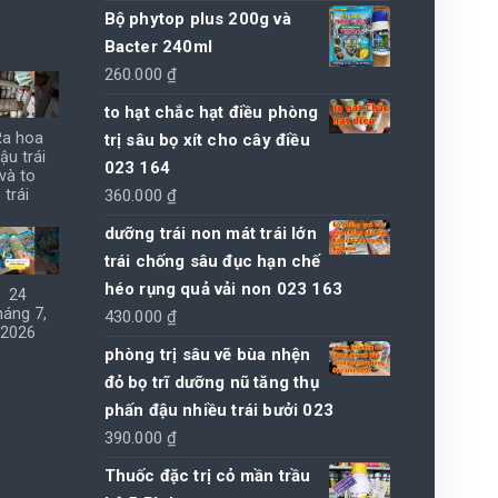
Bộ phytop plus 200g và
Bacter 240ml
260.000
₫
to hạt chắc hạt điều phòng
Ra hoa
trị sâu bọ xít cho cây điều
ậu trái
023 164
và to
360.000
₫
trái
dưỡng trái non mát trái lớn
trái chống sâu đục hạn chế
héo rụng quả vải non 023 163
24
háng 7,
430.000
₫
2026
phòng trị sâu vẽ bùa nhện
đỏ bọ trĩ dưỡng nũ tăng thụ
phấn đậu nhiều trái bưởi 023
390.000
₫
Thuốc đặc trị cỏ mần trầu