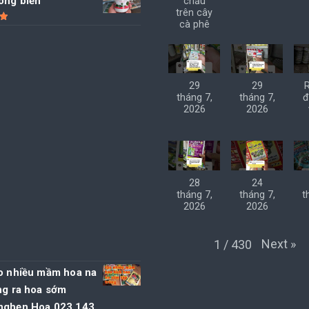
ong biển
chấu
trên cây
cà phê
5
29
29
tháng 7,
tháng 7,
đ
2026
2026
28
24
tháng 7,
tháng 7,
t
2026
2026
Next
»
1
/
430
ạo nhiều mầm hoa na
ng ra hoa sớm
nghẹn Hoa 023 143