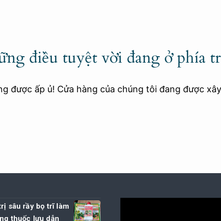
ng điều tuyệt vời đang ở phía t
ang được ấp ủ! Cửa hàng của chúng tôi đang được xâ
rị sâu rầy bọ trĩ làm
ng thuốc lưu dẫn