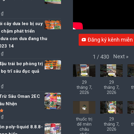
0
₫
i cây dưa leo bị suy
 chậm phát triển
 dưa con dưa đang thu
Đăng ký kênh miễn 
023 14
0
₫
Next
»
1
/
430
đậu trái bơ phòng trị
 bọ trĩ sâu đục quả
29
29
0
₫
tháng 7,
tháng 7,
t
2026
2026
Trừ Sâu Oman 2EC
âu Nhện
0
₫
thuốc trị
29
5
dế mèn
tháng 7,
t
n poly-liquid 8.8.8-
châu
2026