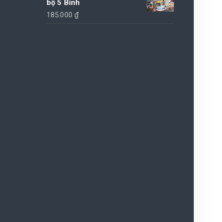
bộ 5 Bình
185.000
₫