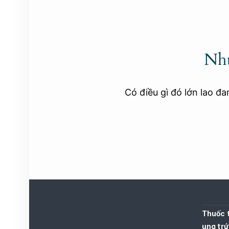
Nhữ
Có điều gì đó lớn lao đ
Thuốc t
ung trứ