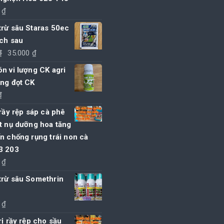
0
₫
trừ sâu Staras 50ec
ách sau
Giá
Giá
₫
35.000
₫
gốc
hiện
n vi lượng CK agri
là:
tại
ung đọt CK
40.000 ₫.
là:
₫
35.000 ₫.
 rầy rệp sáp cà phê
t nụ dưỡng hoa tăng
n chống rụng trái non cà
3 203
0
₫
trừ sâu Somethrin
0
₫
rị rầy rệp cho sầu