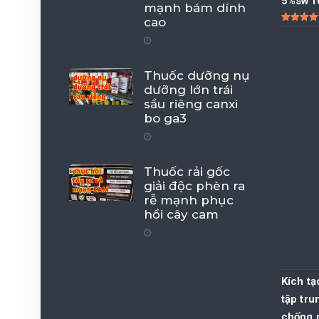
5%sw r
mạnh bám dính
cao
Được xếp
hạng
5.00
sao
Thuốc dưỡng nụ
dưỡng lớn trái
sầu riêng canxi
bo ga3
Thuốc rải gốc
giải độc phèn ra
rễ mạnh phục
hồi cây cam
Kích t
tập tru
chống 