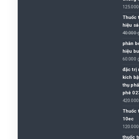
125.00
Thuốc 
hiệu s
40.000
phân bó
hiệu b
60.000
đặc trị
kích bậ
thụ phấ
phê 02
420.00
Thuốc 
10ec
120.00
thuốc t