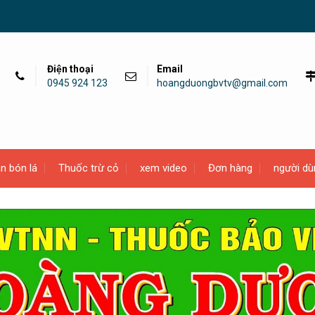
Điện thoại
Email
0945 924 123
hoangduongbvtv@gmail.com
n bón lá
Thuốc trừ cỏ
xem video
Đơn hàng
người dù