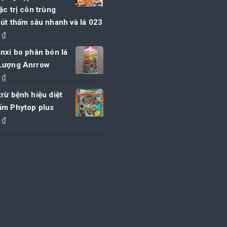
ặc trị côn trùng
út thấm sâu nhanh và lá 023
0
₫
nxi bo phân bón lá
Lượng Anrrow
0
₫
rừ bệnh hiệu diệt
ấm Phytop plus
0
₫