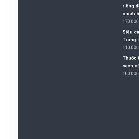
riêng đ
chích h
170.00
Siêu ca
Trung 
110.00
Thuốc t
sạch n
100.00