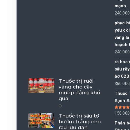
mạnh
240.00
phục hồ
yếu còi
vàng lá
hoạch 
240.00
ra hoa 
sâu rầy
bơ 023
Thuốc trị ruồi
360.00
vàng cho cây
mướp đắng khổ
Thuốc 
qua
Sạch S
Được xếp
150.00
Thuốc trị sâu tơ
hạng
5.00
sao
bướm trắng cho
Phân bó
rau lưu dẫn