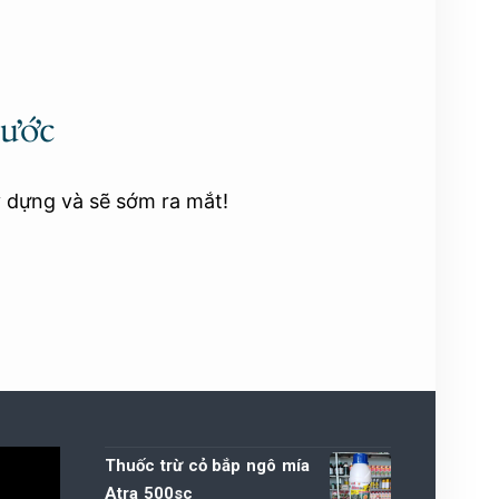
rước
y dựng và sẽ sớm ra mắt!
Thuốc trừ cỏ bắp ngô mía
Atra 500sc