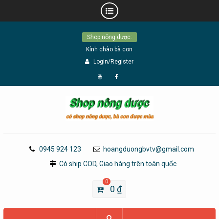
Skip
Shop nông dược:
to
Kính chào bà con
content
Login/Register
Đăng
Page
Ký
Facebook
YouTube
0945 924 123
hoangduongbvtv@gmail.com
Có ship COD, Giao hàng trên toàn quốc
0
0
₫