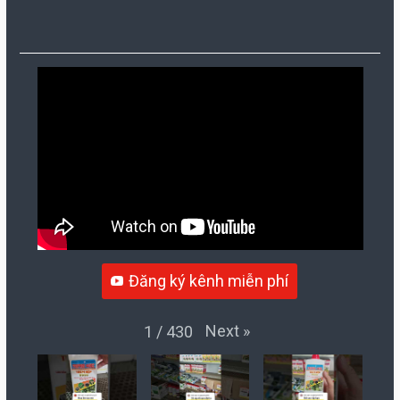
Đăng ký kênh miễn phí
Next
»
1
/
430