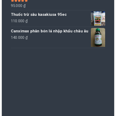
Được xếp
95.000
₫
hạng
5.00
5
sao
Thuốc trừ sâu kasakiusa 95ec
110.000
₫
Canximax phân bón lá nhập khẩu châu âu
140.000
₫