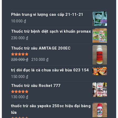
Phân trung vi lượng cao cấp 21-11-21
10.000
₫
Thuốc trừ bệnh diệt sạch vi khuẩn promax
230.000
₫
Thuốc trừ sâu AMITAGE 200EC
Giá
Giá
Được xếp
220.000
₫
210.000
₫
hạng
5.00
5
sao
gốc
hiện
trị dòi đục lá cà chua sâu vẽ bùa 023 154
là:
tại
150.000
₫
220.000 ₫.
là:
Thuốc trừ sâu Rocket 777
210.000 ₫.
Được xếp
130.000
₫
hạng
5.00
5
sao
thuốc trừ sâu yapoko 250sc hiệu đại bàng
lửa