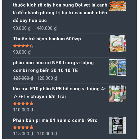
thuốc kích rễ cây hoa bung Đọt vọt lá xanh
lá đẻ nhánh phòng trị bọ trĩ sâu xanh nhện
đỏ cây hoa cúc
Khoảng
90.000
₫
–
440.000
₫
giá:
Thuốc trừ bệnh bankan 600wp
từ
90.000 ₫
Được xếp
90.000
₫
hạng
4.50
đến
5 sao
phân bón hữu cơ NPK trung vi lượng
440.000 ₫
combi rong biển 30 10 10 TE
Giá
Giá
125.000
₫
120.000
₫
gốc
hiện
lớn trại F10 phân NPK bổ sung vi lượng 4-
là:
tại
7-7+TE chuyên lớn Trái
125.000 ₫.
là:
120.000 ₫.
Được xếp
110.000
₫
hạng
5.00
5
sao
Phân bón prima 04 humic combi 98rc
Giá
Giá
Được xếp
115.000
₫
110.000
₫
hạng
5.00
5