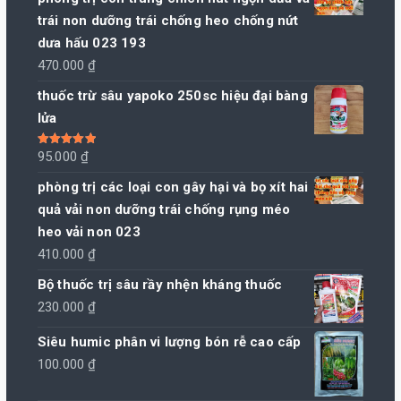
trái non dưỡng trái chống heo chống nứt
dưa hấu 023 193
470.000
₫
thuốc trừ sâu yapoko 250sc hiệu đại bàng
lửa
Được xếp
95.000
₫
hạng
5.00
5
sao
phòng trị các loại con gây hại và bọ xít hai
quả vải non dưỡng trái chống rụng méo
heo vải non 023
410.000
₫
Bộ thuốc trị sâu rầy nhện kháng thuốc
230.000
₫
Siêu humic phân vi lượng bón rễ cao cấp
100.000
₫