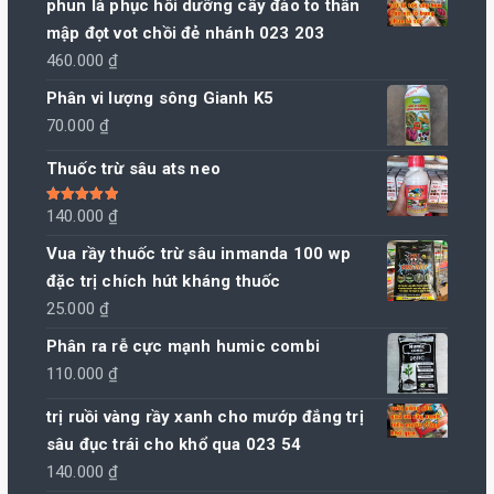
phun lá phục hồi dưỡng cây đào to thân
mập đọt vot chồi đẻ nhánh 023 203
460.000
₫
Phân vi lượng sông Gianh K5
70.000
₫
Thuốc trừ sâu ats neo
Được xếp
140.000
₫
hạng
5.00
5
sao
Vua rầy thuốc trừ sâu inmanda 100 wp
đặc trị chích hút kháng thuốc
25.000
₫
Phân ra rễ cực mạnh humic combi
110.000
₫
trị ruồi vàng rầy xanh cho mướp đắng trị
sâu đục trái cho khổ qua 023 54
140.000
₫