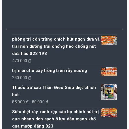
phòng trị côn trùng chích hút ngọn dưa và
trái non dưỡng trái chống heo chống nứt
dưa hấu 023 193
470.000
₫
trị mối cho cây trồng trên rẫy nương
240.000
₫
Thuốc trừ sâu Thần Điêu Siêu diệt chích
hút
Giá
Giá
85.000
₫
80.000
₫
gốc
hiện
Siêu diệt rầy xanh rệp sáp bọ chích hút trị
là:
tại
cực nhanh dọn sạch ổ lưu dẫn mạnh khổ
85.000 ₫.
là:
qua mướp đắng 023