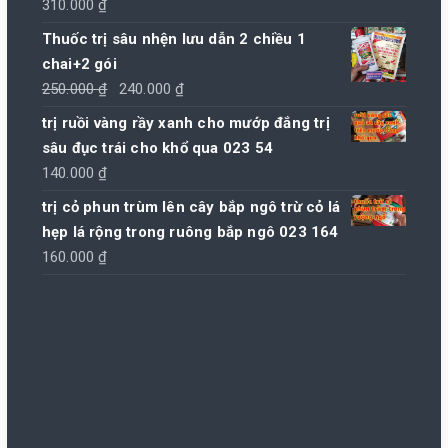
310.000
₫
Thuốc trị sâu nhện lưu dẫn 2 chiều 1
chai+2 gói
Giá
Giá
250.000
₫
240.000
₫
gốc
hiện
trị ruồi vàng rầy xanh cho mướp đắng trị
là:
tại
sâu đục trái cho khổ qua 023 54
250.000 ₫.
là:
140.000
₫
240.000 ₫.
trị cỏ phun trùm lên cây bắp ngô trừ cỏ lá
hẹp lá rộng trong ruông bắp ngô 023 164
160.000
₫