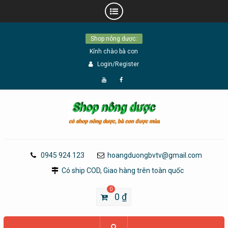
Skip
Shop nông dược:
to
Kính chào bà con
content
Login/Register
Đăng
Page
Ký
Facebook
YouTube
0945 924 123
hoangduongbvtv@gmail.com
Có ship COD, Giao hàng trên toàn quốc
0
0
₫