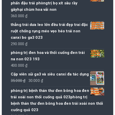
phấn đậu trái phòngtrị bọ xít sâu rầy
gâyhại chùm hoa vải non
360.000
₫
thẳng trái dưa leo lớn đều trái đẹp trai đặc
ruột chống rụng méo vẹo héo trái non
canxi bo ga3 023
290.000
₫
phòng trị đen hoa và thối cuống đen trái
na non 023 193
400.000
₫
Cặp viên sủi ga3 và siêu canxi đa tác dụng
Giá
Giá
35.000
₫
30.000
₫
gốc
hiện
phòng trị bệnh thán thư đen bông hoa đen
là:
tại
trái xoài non thối cuống quả 023phòng trị
35.000 ₫.
là:
bệnh thán thư đen bông hoa đen trái xoài non thối
30.000 ₫.
cuống quả 023