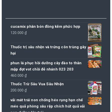
cucamix phân bón đồng kẽm phức hợp
120.000
₫
Thuốc trị sâu nhện và trứng côn trùng gây
hại
phun lá phục hồi dưỡng cây đào to thân
mập đọt vot chồi đẻ nhánh 023 203
460.000
₫
Thuốc Trừ Sâu Vua Sâu Nhện
200.000
₫
vải mát trái non chống héo rụng hạn chế
méo quả phòng sâu rệp chích hút quả vải