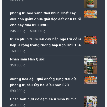
phòng trị heo xanh thối nhũn Chết cây
dưa con giảm chua giải độc đất kích ra rễ
cho cây dưa 023 0903
Khoảng
245.000
₫
–
500.000
₫
giá:
trị cỏ phun trùm lên cây bắp ngô trừ cỏ lá
từ
hẹp lá rộng trong ruông bắp ngô 023 164
245.000 ₫
160.000
₫
đến
Nhân sâm Hàn Quốc
500.000 ₫
350.000
₫
dưỡng hoa đậu quả chống rụng trái điều
phòng trị sâu rầy hai điều non 023
590.000
₫
Phân bón hữu cơ đạm cá Amino humic
450.000
₫