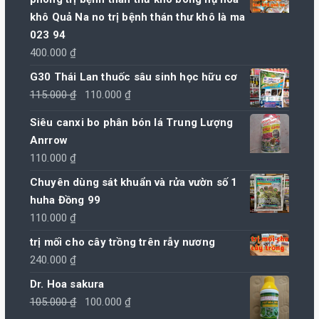
khô Quả Na no trị bệnh thán thư khô là ma
023 94
400.000
₫
G30 Thái Lan thuốc sâu sinh học hữu cơ
Giá
Giá
115.000
₫
110.000
₫
gốc
hiện
Siêu canxi bo phân bón lá Trung Lượng
là:
tại
Anrrow
115.000 ₫.
là:
110.000
₫
110.000 ₫.
Chuyên dùng sát khuẩn và rửa vườn số 1
huha Đồng 99
110.000
₫
trị mối cho cây trồng trên rẫy nương
240.000
₫
Dr. Hoa sakura
Giá
Giá
105.000
₫
100.000
₫