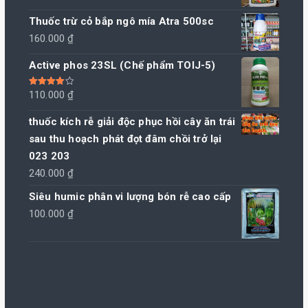
Thuốc trừ cỏ bắp ngô mía Atra 500sc
160.000
₫
Active phos 23SL (Chế phẩm TOIJ-5)
Được xếp
110.000
₫
hạng
4.00
5 sao
thuốc kích rễ giải độc phục hồi cây ăn trái
sau thu hoạch phát đọt đâm chồi trở lại
023 203
240.000
₫
Siêu humic phân vi lượng bón rễ cao cấp
100.000
₫