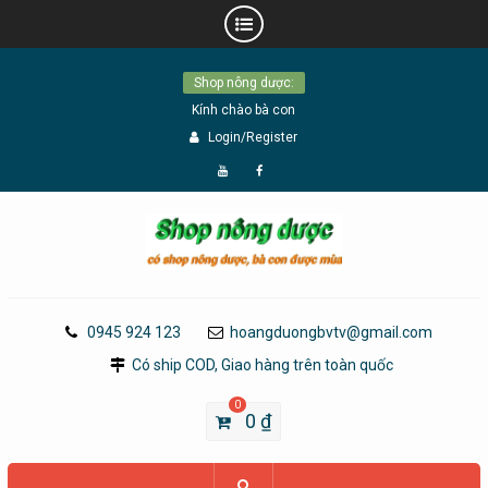
Skip
Shop nông dược:
to
Kính chào bà con
content
Login/Register
Đăng
Page
Ký
Facebook
YouTube
0945 924 123
hoangduongbvtv@gmail.com
Có ship COD, Giao hàng trên toàn quốc
0
0
₫