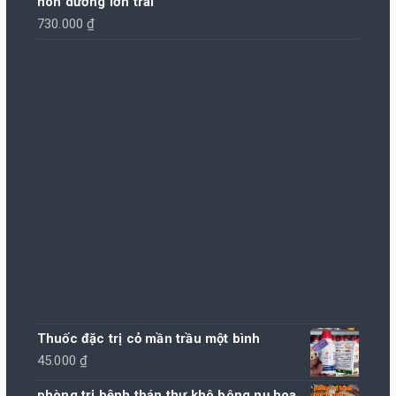
non dưỡng lớn trái
730.000
₫
Thuốc đặc trị cỏ mần trầu một bình
45.000
₫
phòng trị bệnh thán thư khô bông nụ hoa