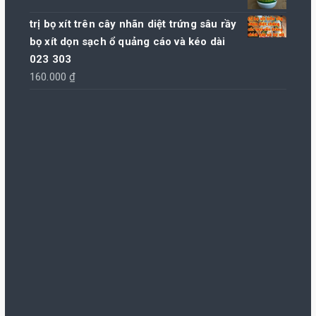
gốc
hiện
là:
tại
trị bọ xít trên cây nhãn diệt trứng sâu rầy
105.000 ₫.
là:
bọ xít dọn sạch ổ quảng cáo và kéo dài
100.000 ₫.
023 303
160.000
₫