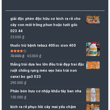
giải độc phèn độc hữu cơ kích ra rễ cho
cây con mới trồng phun hoặc tưới gốc
023 44
25.000
₫
thuốc trừ bệnh tebaz 400sc sion 400
Giá
Giá
Được xếp
70.000
₫
65.000
₫
hạng
4.00
5 sao
gốc
hiện
thẳng trái dưa leo lớn đều trái đẹp trai đặc
là:
tại
ruột chống rụng méo vẹo héo trái non
70.000 ₫.
là:
canxi bo ga3 023
65.000 ₫.
290.000
₫
Phân bón hưu cơ nhập khẩu tây ban nha
150.000
₫
kích ra rễ phục hồi cây mai yếu chậm