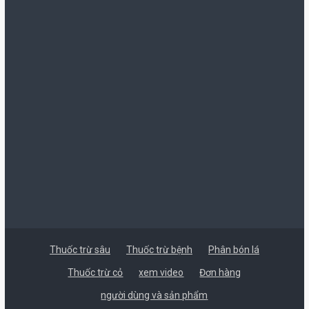
Thuốc trừ sâu
Thuốc trừ bệnh
Phân bón lá
Thuốc trừ cỏ
xem video
Đơn hàng
người dùng và sản phẩm