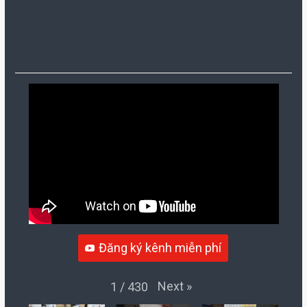
Đăng ký kênh miễn phí
Next
»
1
/
430