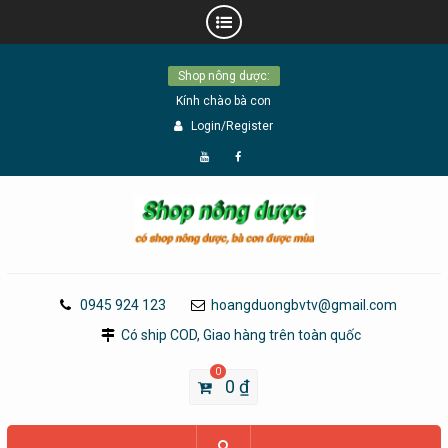
Skip
Shop nông dược:
to
Kính chào bà con
content
Login/Register
Đăng
Page
Ký
Facebook
YouTube
0945 924 123
hoangduongbvtv@gmail.com
Có ship COD, Giao hàng trên toàn quốc
0
0
₫