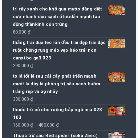
trị rầy xanh cho khổ qua mướp đắng diệt
cực nhanh dọn sạch ổ lưudẫn mạnh tác
động thầnkinh côn trùng
80.000
₫
thẳng trái dưa leo lớn đều trái đẹp trai đặc
ruột chống rụng méo vẹo héo trái non
canxi bo ga3 023
290.000
₫
to lá tốt lá rau cải cây phát triển mạnh
mướt lá dày lá phòng trị sâu xanh bướm
trắng rệp và bọ nhảy
330.000
₫
thuốc trừ cỏ cho ruộng bắp ngô mía 023
103
Khoảng
160.000
₫
–
480.000
₫
giá:
Thuốc trừ sâu Red spider (soka 25ec)