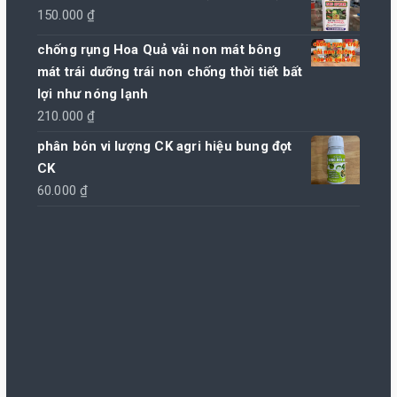
từ
150.000
₫
160.000 ₫
chống rụng Hoa Quả vải non mát bông
đến
mát trái dưỡng trái non chống thời tiết bất
480.000 ₫
lợi như nóng lạnh
210.000
₫
phân bón vi lượng CK agri hiệu bung đọt
CK
60.000
₫