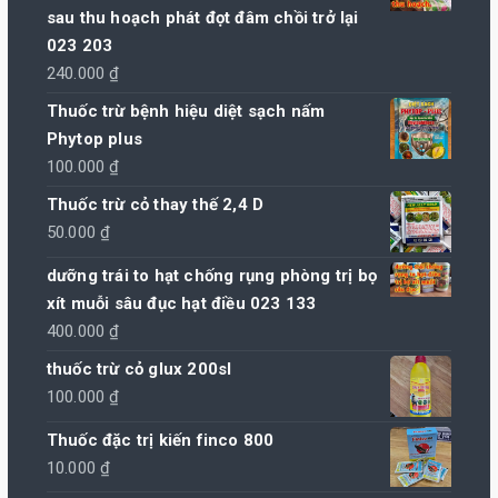
từ
sau thu hoạch phát đọt đâm chồi trở lại
100.000 ₫
023 203
đến
240.000
₫
800.000 ₫
Thuốc trừ bệnh hiệu diệt sạch nấm
Phytop plus
100.000
₫
Thuốc trừ cỏ thay thế 2,4 D
50.000
₫
dưỡng trái to hạt chống rụng phòng trị bọ
xít muỗi sâu đục hạt điều 023 133
400.000
₫
thuốc trừ cỏ glux 200sl
100.000
₫
Thuốc đặc trị kiến finco 800
10.000
₫