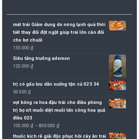
mát trái Giảm dung do nóng lạnh quá thời
tiết thay đổi đột ngột giúp trái lớn cân đối
cho bơ chuối
155.000
₫
Siêu tăng trưởng ademon
120.000
₫
trị có gấu lưu dẫn xuống tận củ 023 34
50.000
₫
vọt bông ra hoa đậu trái cho điều phòng
trị bọ xít muỗi diệt muỗi tấn công hoa quả
điều 023
Khoảng
100.000
₫
–
800.000
₫
giá:
thuốc kích rễ giải độc phục hồi cây ăn trái