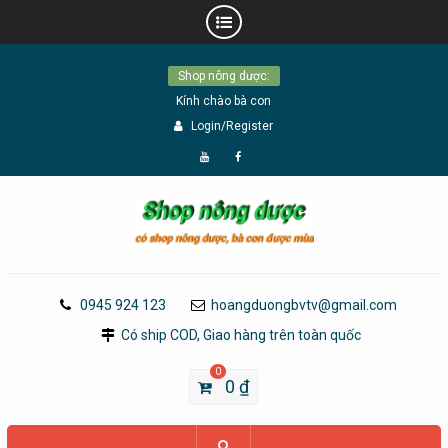
Skip
Shop nông dược:
to
Kính chào bà con
content
Login/Register
Đăng
Page
Ký
Facebook
YouTube
0945 924 123
hoangduongbvtv@gmail.com
Có ship COD, Giao hàng trên toàn quốc
0
0
₫