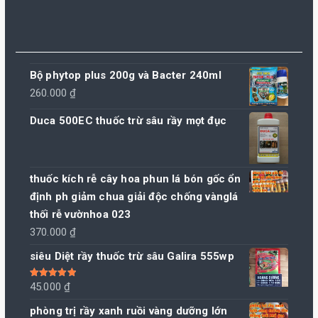
Bộ phytop plus 200g và Bacter 240ml
260.000
₫
Duca 500EC thuốc trừ sâu rầy mọt đục
thuốc kích rễ cây hoa phun lá bón gốc ổn
định ph giảm chua giải độc chống vànglá
thối rễ vườnhoa 023
370.000
₫
siêu Diệt rầy thuốc trừ sâu Galira 555wp
Được xếp
45.000
₫
hạng
5.00
5
sao
phòng trị rầy xanh ruồi vàng dưỡng lớn