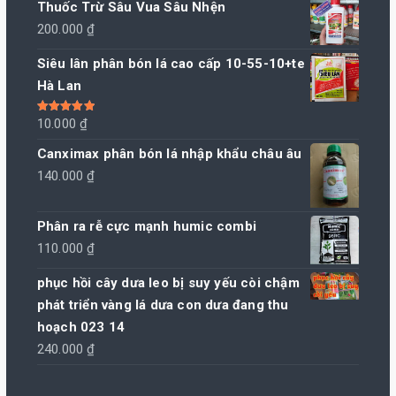
Thuốc Trừ Sâu Vua Sâu Nhện
200.000
₫
Siêu lân phân bón lá cao cấp 10-55-10+te
Hà Lan
Được xếp
10.000
₫
hạng
5.00
5
sao
Canximax phân bón lá nhập khẩu châu âu
140.000
₫
Phân ra rễ cực mạnh humic combi
110.000
₫
phục hồi cây dưa leo bị suy yếu còi chậm
phát triển vàng lá dưa con dưa đang thu
hoạch 023 14
240.000
₫