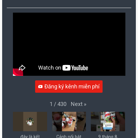
Đăng ký kênh miễn phí
Next
»
1
/
430
đây là kết
Cảnh nổi bật
9 tháng 8,