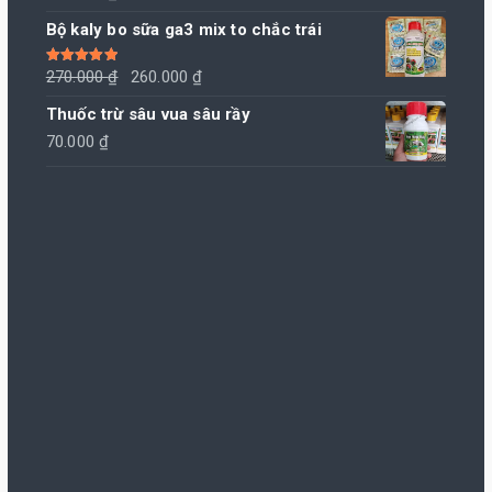
Bộ kaly bo sữa ga3 mix to chắc trái
Giá
Giá
Được xếp
270.000
₫
260.000
₫
hạng
5.00
5
sao
gốc
hiện
Thuốc trừ sâu vua sâu rầy
là:
tại
70.000
₫
270.000 ₫.
là:
260.000 ₫.