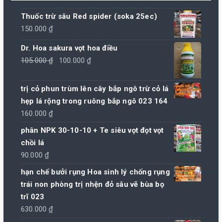
Thuốc trừ sâu Red spider (soka 25ec)
150.000
₫
Dr. Hoa sakura vọt hoa điều
Giá
Giá
105.000
₫
100.000
₫
gốc
hiện
là:
tại
trị cỏ phun trùm lên cây bắp ngô trừ cỏ lá
105.000 ₫.
là:
hẹp lá rộng trong ruông bắp ngô 023 164
100.000 ₫.
160.000
₫
phân NPK 30-10-10 + Te siêu vọt đọt vọt
chồi lá
90.000
₫
hạn chế bưởi rụng Hoa sinh lý chống rụng
trái non phòng trị nhện đỏ sâu vẽ bùa bọ
trĩ 023
630.000
₫