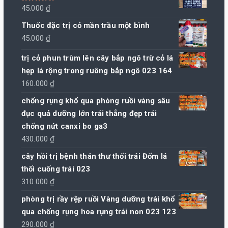
Được xếp
45.000
₫
hạng
5.00
5
sao
Thuốc đặc trị cỏ mần trầu một bình
45.000
₫
trị cỏ phun trùm lên cây bắp ngô trừ cỏ lá
hẹp lá rộng trong ruông bắp ngô 023 164
160.000
₫
chống rụng khổ qua phòng ruồi vàng sâu
đục quả dưỡng lớn trái thẳng đẹp trái
chống nứt canxi bo ga3
430.000
₫
cây hồi trị bệnh thán thư thối trái Đốm lá
thối cuống trái 023
310.000
₫
phòng trị rầy rệp ruồi Vàng dưỡng trái khổ
qua chống rụng hoa rụng trái non 023 123
290.000
₫