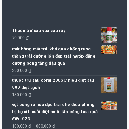
Thuốc trừ sâu vua sâu rầy
70.000
₫
mát bông mát trái khổ qua chống rụng
thẳng trái dưỡng lớn đẹp trái mướp đắng
dưỡng bông tăng đậu quả
290.000
₫
thuốc trừ sâu coral 200SC hiệu diệt sâu
999 diệt sạch
180.000
₫
vọt bông ra hoa đậu trái cho điều phòng
trị bọ xít muỗi diệt muỗi tấn công hoa quả
điều 023
Khoảng
100.000
₫
–
800.000
₫