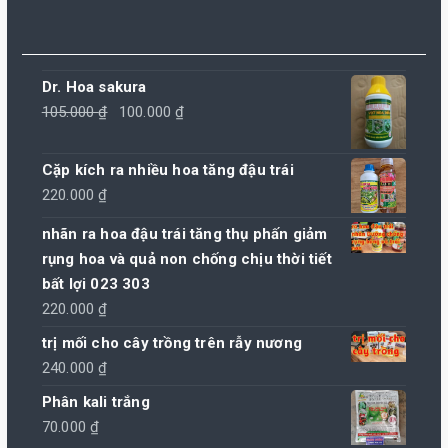
Dr. Hoa sakura
Giá
Giá
105.000
₫
100.000
₫
gốc
hiện
là:
tại
Cặp kích ra nhiều hoa tăng đậu trái
105.000 ₫.
là:
220.000
₫
100.000 ₫.
nhãn ra hoa đậu trái tăng thụ phấn giảm
rụng hoa và quả non chống chịu thời tiết
bất lợi 023 303
220.000
₫
trị mối cho cây trồng trên rẫy nương
240.000
₫
Phân kali trắng
70.000
₫