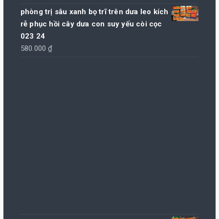
giá:
phòng trị sâu xanh bọ trĩ trên dưa leo kích
từ
rễ phục hồi cây dưa con suy yếu còi cọc
100.000 ₫
023 24
đến
580.000
₫
800.000 ₫