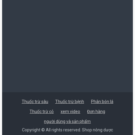
từ
90.000 ₫
đến
440.000 ₫
Thuốc trừ sâu
Thuốc trừ bệnh
Phân bón lá
Thuốc trừ cỏ
xem video
Đơn hàng
người dùng và sản phẩm
Copyright © All rights reserved. Shop nông dược