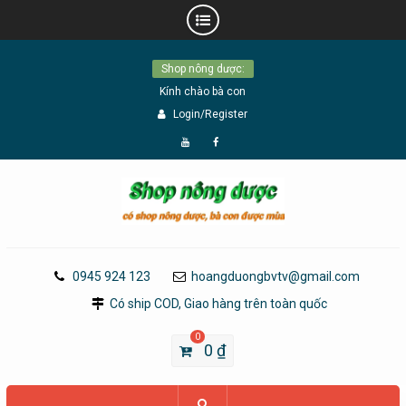
Skip
Shop nông dược:
to
Kính chào bà con
content
Login/Register
Đăng
Page
Ký
Facebook
YouTube
0945 924 123
hoangduongbvtv@gmail.com
Có ship COD, Giao hàng trên toàn quốc
0
0
₫