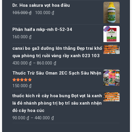
Dr. Hoa sakura vọt hoa điều
Giá
Giá
105.000
₫
100.000
₫
gốc
hiện
là:
tại
Phân haifa mkp-mh 0-52-34
105.000 ₫.
là:
160.000
₫
100.000 ₫.
canxi bo ga3 dưỡng lớn thẳng Đẹp trai khổ
qua phòng trị ruồi vàng rầy xanh 023 103
Khoảng
430.000
₫
–
860.000
₫
giá:
Thuốc Trừ Sâu Oman 2EC Sạch Sâu Nhện
từ
430.000 ₫
Được xếp
150.000
₫
hạng
5.00
5
đến
sao
thuốc kích rễ cây hoa bung Đọt vọt lá xanh
860.000 ₫
lá đẻ nhánh phòng trị bọ trĩ sâu xanh nhện
đỏ cây hoa cúc
Khoảng
90.000
₫
–
440.000
₫
giá: