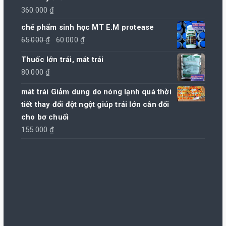
360.000
₫
chế phẩm sinh học MT E.M protease
Giá
Giá
65.000
₫
60.000
₫
gốc
hiện
Thuốc lớn trái, mát trái
là:
tại
80.000
₫
65.000 ₫.
là:
60.000 ₫.
mát trái Giảm dung do nóng lạnh quá thời
tiết thay đổi đột ngột giúp trái lớn cân đối
cho bơ chuối
155.000
₫