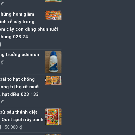
130.000 ₫.
là:
0
₫
120.000 ₫.
húng hom giâm
ích rễ cây trong
ơm cây con dùng phun tưới
hung 023 24
₫
ăng trưởng ademon
0
₫
rái to hạt chống
òng trị bọ xít muỗi
 hạt điều 023 133
0
₫
rừ sâu thánh diệt
 Quét sạch rầy xanh
Giá
Giá
₫
50.000
₫
gốc
hiện