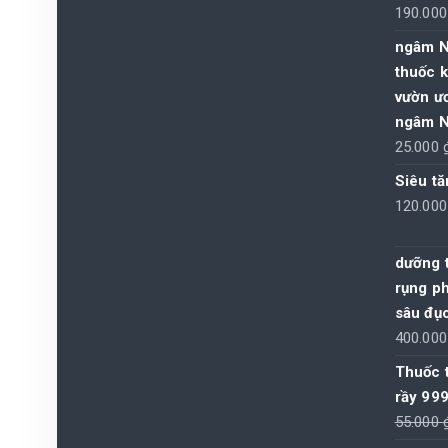
190.00
ngâm N
thuốc k
vườn ư
ngâm N
25.000
Siêu t
120.00
dưỡng t
rụng ph
sâu đục
400.00
Thuốc t
rầy 999
55.000