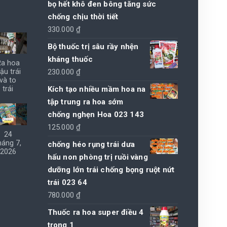
bọ hết khô đen bông tăng sức
chống chịu thời tiết
330.000
₫
Bộ thuốc trị sâu rầy nhện
kháng thuốc
Ra hoa
230.000
₫
ậu trái
và to
Kích tạo nhiều mầm hoa na
trái
tập trung ra hoa sớm
chống nghẹn Hoa 023 143
125.000
₫
24
háng 7,
chống héo rụng trái dưa
2026
hấu non phòng trị ruồi vàng
dưỡng lớn trái chống bọng ruột nứt
trái 023 64
780.000
₫
Thuốc ra hoa super điều 4
trong 1