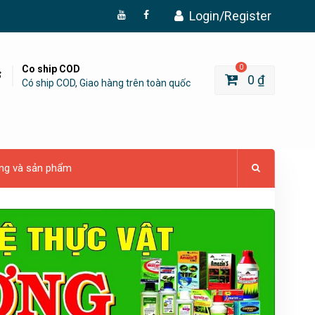
Login/Register
Đăng
Page
Ký
Facebook
YouTube
Co ship COD
0
0
₫
Có ship COD, Giao hàng trên toàn quốc
ng và sản phẩm