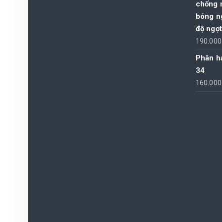
chống n
bóng n
độ ngọ
190.00
Phân h
34
160.00