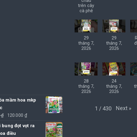
chấu
trên cây
cà phê
29
29
tháng 7,
tháng 7,
đ
2026
2026
28
24
tháng 7,
tháng 7,
t
2026
2026
óa mầm hoa mkp
c
Next
»
1
/
430
Giá
Giá
0
₫
120.000
₫
gốc
hiện
 bung đọt vọt ra
là:
tại
oa điều