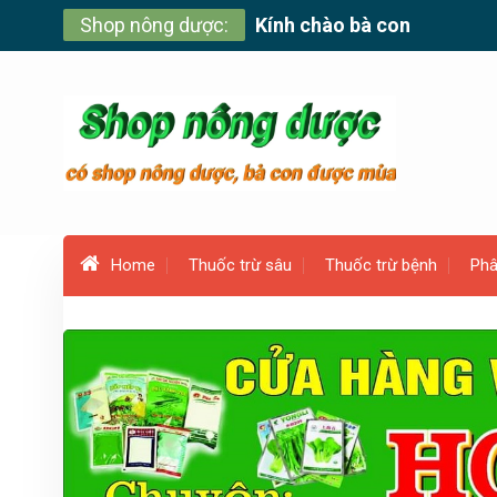
Skip
Shop nông dược:
Kính chào bà con
to
content
Home
Thuốc trừ sâu
Thuốc trừ bệnh
Phâ