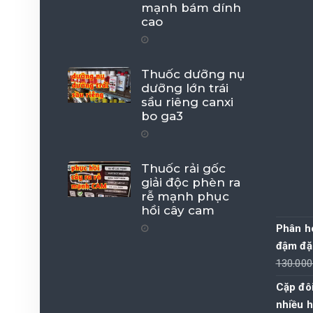
mạnh bám dính
cao
Thuốc dưỡng nụ
dưỡng lớn trái
sầu riêng canxi
bo ga3
Thuốc rải gốc
giải độc phèn ra
rễ mạnh phục
hồi cây cam
Phân h
đậm đặ
130.00
Cặp đôi
nhiều h