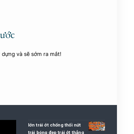
rước
y dựng và sẽ sớm ra mắt!
lớn trái ớt chống thối nứt
trái bóng đẹp trái ớt thẳng