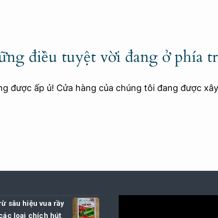
ng điều tuyệt vời đang ở phía t
ang được ấp ủ! Cửa hàng của chúng tôi đang được xâ
rừ sâu hiệu vua rầy
 các loại chích hút