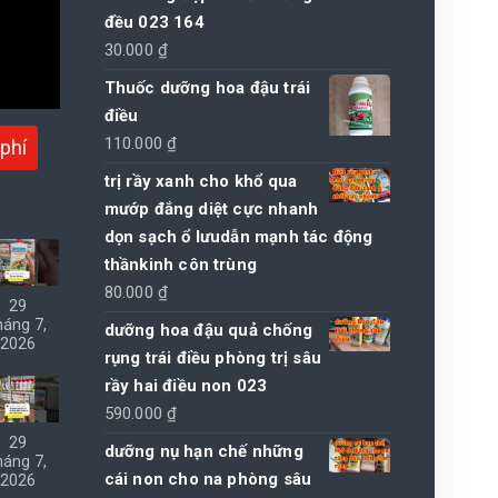
đều 023 164
30.000
₫
Thuốc dưỡng hoa đậu trái
điều
110.000
₫
phí
trị rầy xanh cho khổ qua
mướp đắng diệt cực nhanh
dọn sạch ổ lưudẫn mạnh tác động
thầnkinh côn trùng
80.000
₫
29
háng 7,
dưỡng hoa đậu quả chống
2026
rụng trái điều phòng trị sâu
rầy hai điều non 023
590.000
₫
29
dưỡng nụ hạn chế những
háng 7,
cái non cho na phòng sâu
2026