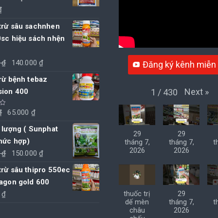
₫
trừ sâu sachnhen
0sc hiệu sách nhện
Giá
Giá
0
₫
140.000
₫
Đăng ký kênh miễn 
gốc
hiện
rừ bệnh tebaz
là:
tại
Next
»
1
/
430
sion 400
145.000 ₫.
là:
140.000 ₫.
Giá
Giá
₫
65.000
₫
gốc
hiện
 lượng ( Sunphat
29
29
là:
tại
hức hợp)
tháng 7,
tháng 7,
t
70.000 ₫.
là:
2026
2026
Giá
Giá
0
₫
150.000
₫
65.000 ₫.
gốc
hiện
rừ sâu thipro 550ec
là:
tại
ragon gold 600
155.000 ₫.
là:
0
₫
thuốc trị
29
150.000 ₫.
dế mèn
tháng 7,
t
châu
2026