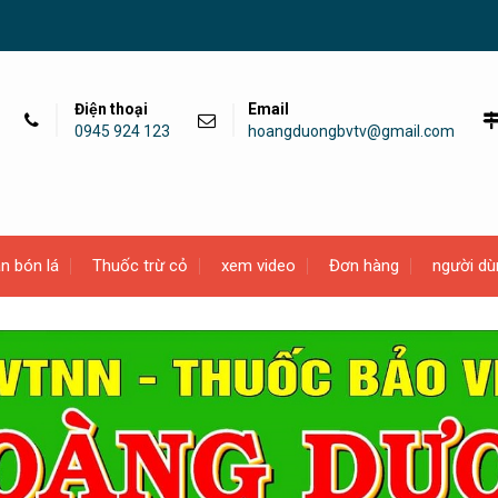
Điện thoại
Email
0945 924 123
hoangduongbvtv@gmail.com
n bón lá
Thuốc trừ cỏ
xem video
Đơn hàng
người dù