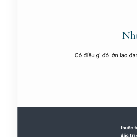
Nhữ
Có điều gì đó lớn lao đ
thuốc t
đặc trị