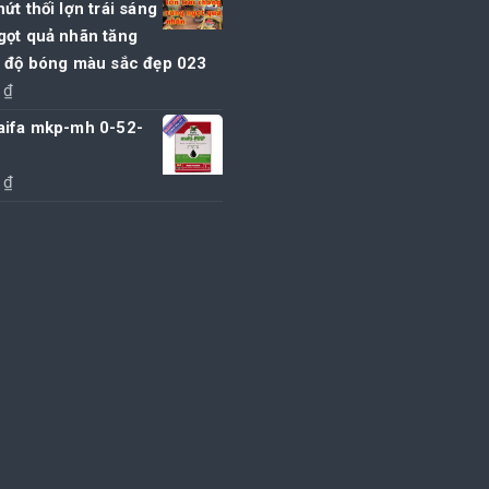
ứt thối lợn trái sáng
là:
tại
gọt quả nhãn tăng
55.000 ₫.
là:
t độ bóng màu sắc đẹp 023
50.000 ₫.
0
₫
aifa mkp-mh 0-52-
0
₫