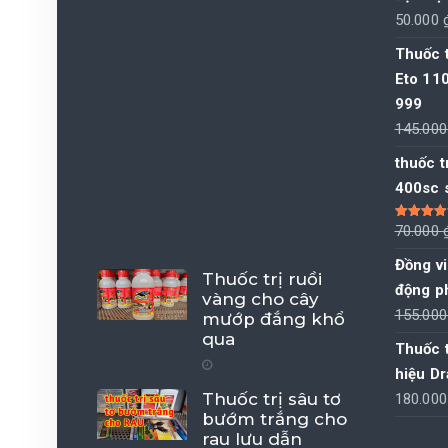
50.000
Thuốc 
Eto 11
999
145.00
thuốc t
400sc 
Được xếp
70.000
hạng
4.00
5 sao
Đồng vi
Thuốc trị ruồi
động p
vàng cho cây
155.00
mướp đắng khổ
qua
Thuốc t
hiệu D
Thuốc trị sâu tơ
180.00
bướm trắng cho
rau lưu dẫn