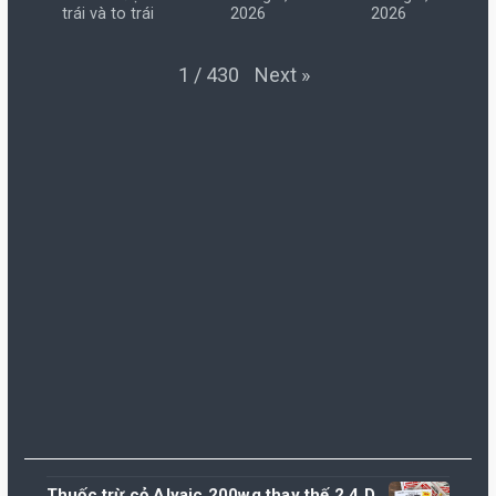
trái và to trái
2026
2026
Next
»
1
/
430
Thuốc trừ cỏ Alyaic 200wg thay thế 2,4 D