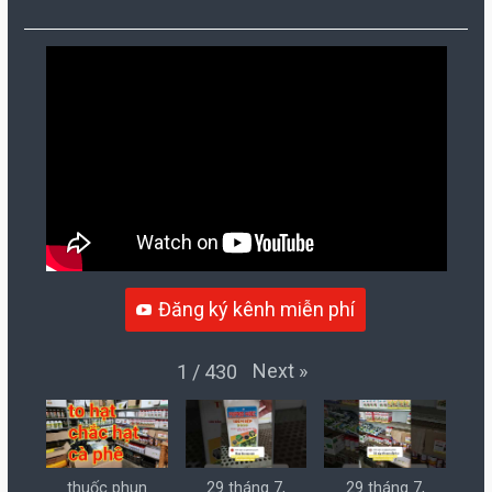
Đăng ký kênh miễn phí
Next
»
1
/
430
thuốc phun
29 tháng 7,
29 tháng 7,