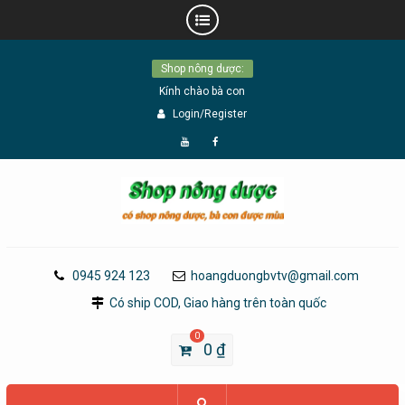
Skip
Shop nông dược:
to
Kính chào bà con
content
Login/Register
Đăng
Page
Ký
Facebook
YouTube
0945 924 123
hoangduongbvtv@gmail.com
Có ship COD, Giao hàng trên toàn quốc
0
0
₫