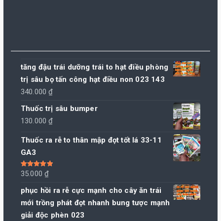
tăng đậu trái dưỡng trái to hạt điều phòng
trị sâu bọ tấn công hạt điều non 023 143
340.000
₫
Thuốc trị sâu bumper
130.000
₫
Thuốc ra rễ to thân mập đọt tốt lá 33-11
GA3
Được xếp
35.000
₫
hạng
5.00
5
sao
phục hồi ra rễ cực mạnh cho cây ăn trái
mới trồng phát đọt nhanh bung tược mạnh
giải độc phèn 023