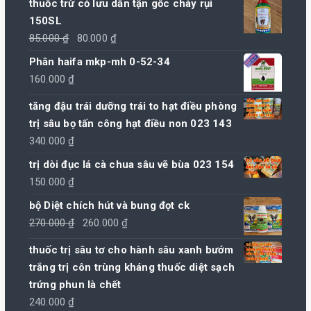
thuốc trừ cỏ lưu dẫn tận gốc cháy rụi
150SL
Giá
Giá
85.000
₫
80.000
₫
gốc
hiện
Phân haifa mkp-mh 0-52-34
là:
tại
160.000
₫
85.000 ₫.
là:
tăng đậu trái dưỡng trái to hạt điều phòng
80.000 ₫.
trị sâu bọ tấn công hạt điều non 023 143
340.000
₫
trị dòi đục lá cà chua sâu vẽ bùa 023 154
150.000
₫
bộ Diệt chích hút và bung đọt ck
Giá
Giá
270.000
₫
260.000
₫
gốc
hiện
thuốc trị sâu tơ cho hành sâu xanh bướm
là:
tại
trắng trị côn trùng kháng thuốc diệt sạch
270.000 ₫.
là:
trứng phun là chết
260.000 ₫.
240.000
₫