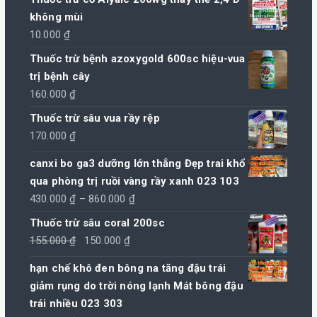
không mùi
10.000
₫
Thuốc trừ bệnh azoxygold 600sc hiệu-vua
trị bệnh cây
160.000
₫
Thuốc trừ sâu vua rầy rệp
170.000
₫
canxi bo ga3 dưỡng lớn thẳng Đẹp trai khổ
qua phòng trị ruồi vàng rầy xanh 023 103
Khoảng
430.000
₫
–
860.000
₫
giá:
Thuốc trừ sâu coral 200sc
từ
Giá
Giá
155.000
₫
150.000
₫
430.000 ₫
gốc
hiện
hạn chế khô đen bông na tăng đậu trái
đến
là:
tại
giảm rụng do trời nóng lạnh Mát bông đậu
860.000 ₫
155.000 ₫.
là:
trái nhiều 023 303
150.000 ₫.