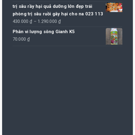
trị sâu rầy hại quả dưỡng lớn đẹp trái
phòng trị sâu ruồi gây hại cho na 023 113
Khoảng
430.000
₫
–
1.290.000
₫
giá:
Phân vi lượng sông Gianh K5
từ
70.000
₫
430.000 ₫
đến
1.290.000 ₫