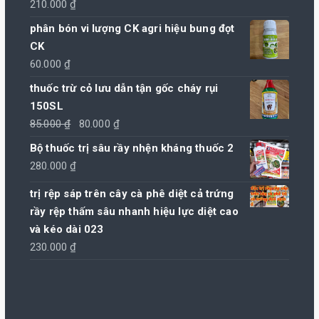
210.000
₫
phân bón vi lượng CK agri hiệu bung đọt
CK
60.000
₫
thuốc trừ cỏ lưu dẫn tận gốc cháy rụi
150SL
Giá
Giá
85.000
₫
80.000
₫
gốc
hiện
Bộ thuốc trị sâu rầy nhện kháng thuốc 2
là:
tại
280.000
₫
85.000 ₫.
là:
trị rệp sáp trên cây cà phê diệt cả trứng
80.000 ₫.
rầy rệp thấm sâu nhanh hiệu lực diệt cao
và kéo dài 023
230.000
₫