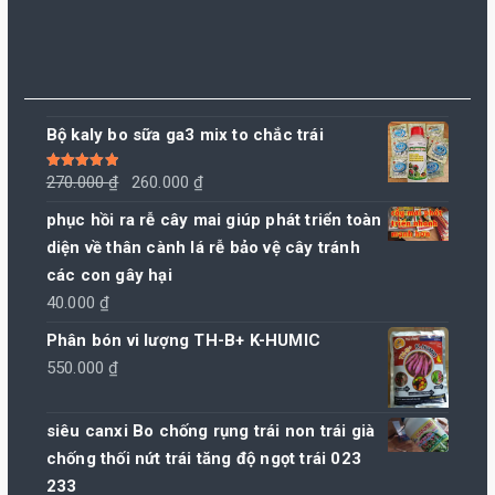
Bộ kaly bo sữa ga3 mix to chắc trái
Giá
Giá
Được xếp
270.000
₫
260.000
₫
hạng
5.00
5
sao
gốc
hiện
phục hồi ra rễ cây mai giúp phát triển toàn
là:
tại
diện về thân cành lá rễ bảo vệ cây tránh
270.000 ₫.
là:
các con gây hại
260.000 ₫.
40.000
₫
Phân bón vi lượng TH-B+ K-HUMIC
550.000
₫
siêu canxi Bo chống rụng trái non trái già
chống thối nứt trái tăng độ ngọt trái 023
233