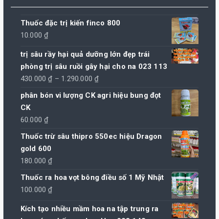
Thuốc đặc trị kiến finco 800
10.000
₫
trị sâu rầy hại quả dưỡng lớn đẹp trái
phòng trị sâu ruồi gây hại cho na 023 113
Khoảng
430.000
₫
–
1.290.000
₫
giá:
phân bón vi lượng CK agri hiệu bung đọt
từ
CK
430.000 ₫
60.000
₫
đến
Thuốc trừ sâu thipro 550ec hiệu Dragon
1.290.000 ₫
gold 600
180.000
₫
Thuốc ra hoa vọt bông điều số 1 Mỹ Nhật
100.000
₫
Kích tạo nhiều mầm hoa na tập trung ra