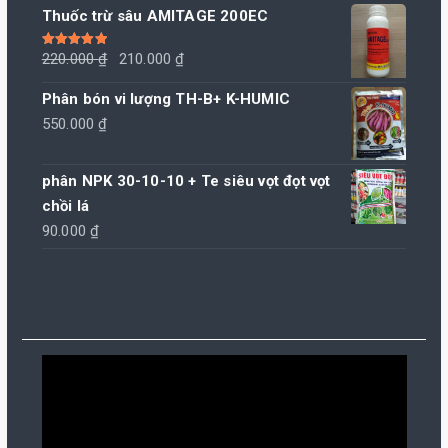
Thuốc trừ sâu AMITAGE 200EC
Giá
Giá
Được xếp
220.000
₫
210.000
₫
hạng
5.00
5
sao
gốc
hiện
Phân bón vi lượng TH-B+ K-HUMIC
là:
tại
550.000
₫
220.000 ₫.
là:
210.000 ₫.
phân NPK 30-10-10 + Te siêu vọt đọt vọt
chồi lá
90.000
₫