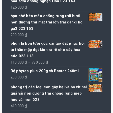
hoa sớm chống nghẹn Hoa 023 143
125.000
₫
hạn chế héo méo chống rung trái bưởi
non dưỡng trái mát trái lớn trái canxi bo
ga3 023 153
290.000
₫
phun lá bón tưới gốc cải tạo đất phục hồi
to thân mập đọt kích ra rễ cho cây hoa
cúc 023 113
Khoảng
110.000
₫
–
780.000
₫
giá:
Bộ phytop plus 200g và Bacter 240ml
từ
260.000
₫
110.000 ₫
phòng trị các loại con gây hại và bọ xít hai
đến
quả vải non dưỡng trái chống rụng méo
780.000 ₫
heo vải non 023
410.000
₫