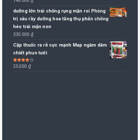
140.000
₫
đến
dưỡng lớn trái chống rụng mận roi Phòng
800.000 ₫
trị sâu rầy dưỡng hoa tăng thụ phấn chống
héo trái mận non
330.000
₫
Cặp thuốc ra rễ cực mạnh Map ngâm dâm
chiết phun tưới
Được xếp
25.000
₫
hạng
4.00
5 sao