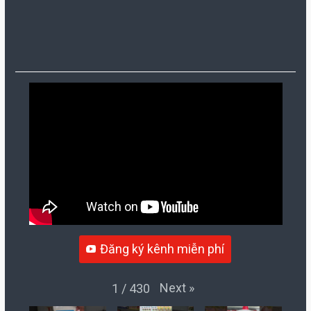
Đăng ký kênh miễn phí
Next
»
1
/
430