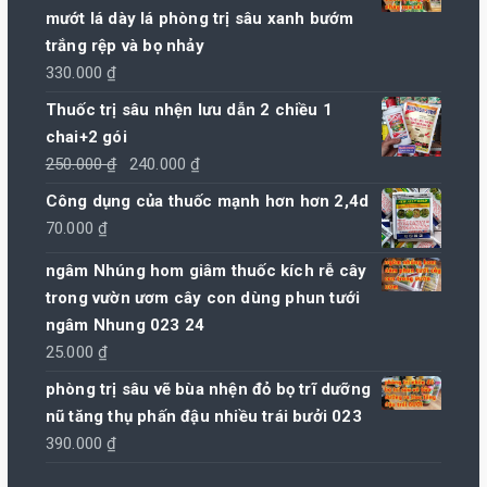
mướt lá dày lá phòng trị sâu xanh bướm
trắng rệp và bọ nhảy
330.000
₫
Thuốc trị sâu nhện lưu dẫn 2 chiều 1
chai+2 gói
Giá
Giá
250.000
₫
240.000
₫
gốc
hiện
Công dụng của thuốc mạnh hơn hơn 2,4d
là:
tại
70.000
₫
250.000 ₫.
là:
ngâm Nhúng hom giâm thuốc kích rễ cây
240.000 ₫.
trong vườn ươm cây con dùng phun tưới
ngâm Nhung 023 24
25.000
₫
phòng trị sâu vẽ bùa nhện đỏ bọ trĩ dưỡng
nũ tăng thụ phấn đậu nhiều trái bưởi 023
390.000
₫