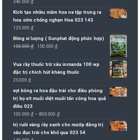
340.000
₫
Kích tạo nhiều mầm hoa na tập trung ra
hoa sớm chống nghẹn Hoa 023 143
125.000
₫
Đồng vi lượng ( Sunphat động phức hợp)
Giá
Giá
155.000
₫
150.000
₫
gốc
hiện
là:
tại
Vua rầy thuốc trừ sâu inmanda 100 wp
155.000 ₫.
là:
đặc trị chích hút kháng thuốc
150.000 ₫.
25.000
₫
vọt bông ra hoa đậu trái cho điều phòng
trị bọ xít muỗi diệt muỗi tấn công hoa quả
điều 023
Khoảng
100.000
₫
–
800.000
₫
giá:
trị ruồi vàng rầy xanh cho mướp đắng trị
từ
sâu đục trái cho khổ qua 023 54
100.000 ₫