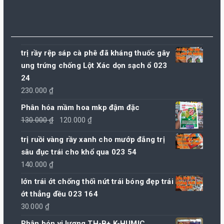
trị rầy rệp sáp cà phê đã kháng thuốc gây
ung trứng chống Lột Xác dọn sạch ổ 023
24
230.000
₫
Phân hóa mầm hoa mkp đậm đặc
Giá
Giá
130.000
₫
120.000
₫
gốc
hiện
trị ruồi vàng rầy xanh cho mướp đắng trị
là:
tại
sâu đục trái cho khổ qua 023 54
130.000 ₫.
là:
140.000
₫
120.000 ₫.
lớn trái ớt chống thối nứt trái bóng đẹp trái
ớt thẳng đều 023 164
30.000
₫
Phân bón vi lượng TH-B+ K-HUMIC