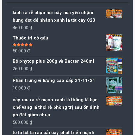
kích ra rễ phục hồi cây mai yếu chậm
bung đọt đẻ nhánh xanh lá tốt cây 023
460.000
₫
Thuốc trị cỏ gấu
Được xếp
50.000
₫
hạng
5.00
5
sao
Bộ phytop plus 200g và Bacter 240ml
260.000
₫
Phân trung vi lượng cao cấp 21-11-21
10.000
₫
cây rau ra rễ mạnh xanh lá thẳng lá hạn
chế vàng lá thối rễ phòng trị sâu ổn định
ph đất giảm chua
560.000
₫
to lá tốt lá rau cải cây phát triển mạnh