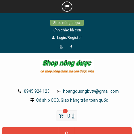
Skip
Shop nông dược:
to
Kính chào bà con
content
Login/Register
Đăng
Page
Ký
Facebook
YouTube
0945 924 123
hoangduongbvtv@gmail.com
Có ship COD, Giao hàng trên toàn quốc
0
0
₫