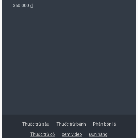
350.000
₫
Thuốc trừ sâu
Thuốc trừ bệnh
Phân bón lá
Thuốc trừ cỏ
xem video
Đơn hàng