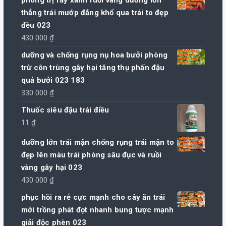
từ
thẳng trái mướp đắng khổ qua trái to đẹp
100.000 ₫
đều 023
đến
430.000
₫
1.020.000 ₫
dưỡng và chống rụng nụ hoa bưởi phòng
trừ côn trùng gây hại tăng thụ phấn đậu
quả bưởi 023 183
330.000
₫
Thuốc siêu đậu trái điều
11
₫
dưỡng lớn trái mận chống rụng trái mận to
đẹp lên màu trái phòng sâu đục và ruồi
vàng gây hại 023
430.000
₫
phục hồi ra rễ cực mạnh cho cây ăn trái
mới trồng phát đọt nhanh bung tược mạnh
giải độc phèn 023