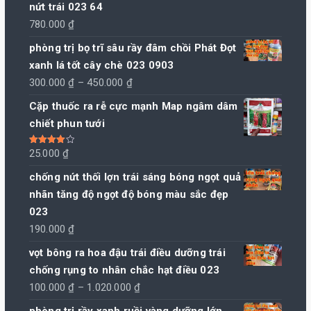
nứt trái 023 64
780.000
₫
phòng trị bọ trĩ sâu rầy đâm chồi Phát Đọt
xanh lá tốt cây chè 023 0903
Khoảng
300.000
₫
–
450.000
₫
giá:
Cặp thuốc ra rễ cực mạnh Map ngâm dâm
từ
chiết phun tưới
300.000 ₫
đến
Được xếp
25.000
₫
hạng
4.00
450.000 ₫
5 sao
chống nứt thối lợn trái sáng bóng ngọt quả
nhãn tăng độ ngọt độ bóng màu sắc đẹp
023
190.000
₫
vọt bông ra hoa đậu trái điều dưỡng trái
chống rụng to nhân chắc hạt điều 023
Khoảng
100.000
₫
–
1.020.000
₫
giá:
phòng trị rầy xanh ruồi vàng dưỡng lớn