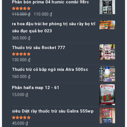
Phân bón prima 04 humic combi 98rc
155.000 ₫.
là:
150.000 ₫.
Giá
Giá
Được xếp
115.000
₫
110.000
₫
hạng
5.00
5
sao
gốc
hiện
ra hoa đậu trái bơ phòng trị sâu rầy bọ trĩ
là:
tại
sâu đục quả bơ 023
115.000 ₫.
là:
360.000
₫
110.000 ₫.
Thuốc trừ sâu Rocket 777
Được xếp
130.000
₫
hạng
5.00
5
sao
Thuốc trừ cỏ bắp ngô mía Atra 500sc
160.000
₫
Phân haifa map 12 - 61
15.000
₫
siêu Diệt rầy thuốc trừ sâu Galira 555wp
Được xếp
45.000
₫
hạng
5.00
5