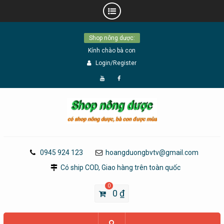
Skip
Shop nông dược:
to
Kính chào bà con
content
Login/Register
Đăng
Page
Ký
Facebook
YouTube
0945 924 123
hoangduongbvtv@gmail.com
Có ship COD, Giao hàng trên toàn quốc
0
0
₫