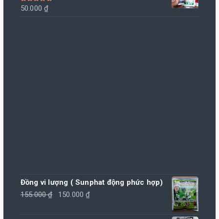
Được xếp
50.000
₫
hạng
5.00
5
sao
Đồng vi lượng ( Sunphat động phức hợp)
Giá
Giá
155.000
₫
150.000
₫
gốc
hiện
là:
tại