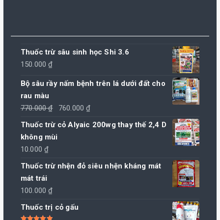
Thuốc trừ sâu sinh học Shi 3.6
150.000
₫
Bộ sâu rầy nấm bệnh trên lá dưới đất cho
rau màu
Giá
Giá
770.000
₫
760.000
₫
gốc
hiện
Thuốc trừ cỏ Alyaic 200wg thay thế 2,4 D
là:
tại
không mùi
770.000 ₫.
là:
10.000
₫
760.000 ₫.
Thuốc trừ nhện đỏ siêu nhện kháng mát
mát trái
100.000
₫
Thuốc trị cỏ gấu