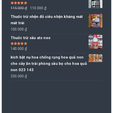
Giá
Giá
Được xếp
115.000
₫
110.000
₫
hạng
5.00
5
sao
gốc
hiện
Thuốc trừ nhện đỏ siêu nhện kháng mát
là:
tại
mát trái
115.000 ₫.
là:
100.000
₫
110.000 ₫.
Thuốc trừ sâu ats neo
Được xếp
140.000
₫
hạng
5.00
5
sao
kích bật nụ hoa chống rụng hoa quả non
cho cây ăn trái phòng sâu bọ cho hoa quả
non 023 143
330.000
₫