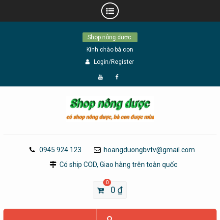
Skip
Shop nông dược:
to
Kính chào bà con
content
Login/Register
Đăng
Page
Ký
Facebook
YouTube
0945 924 123
hoangduongbvtv@gmail.com
Có ship COD, Giao hàng trên toàn quốc
0
0
₫