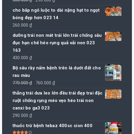
300.000
₫
290.000
₫
hạng
5.00
5
sao
gốc
hiện
cho bắp ngô luộc to dài nặng hạt to ngọt
là:
tại
bóng đẹp hơn 023 14
300.000 ₫.
là:
260.000
₫
290.000 ₫.
dưỡng trái non mát trái lớn trái chống sâu
đục hạn chế héo rụng quả vải non 023
163
430.000
₫
Bộ sâu rầy nấm bệnh trên lá dưới đất cho
rau màu
Giá
Giá
770.000
₫
760.000
₫
gốc
hiện
thẳng trái dưa leo lớn đều trái đẹp trai đặc
là:
tại
ruột chống rụng méo vẹo héo trái non
770.000 ₫.
là:
canxi bo ga3 023
760.000 ₫.
290.000
₫
thuốc trừ bệnh tebaz 400sc sion 400