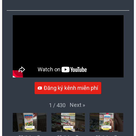
Đăng ký kênh miễn phí
Next
»
1
/
430