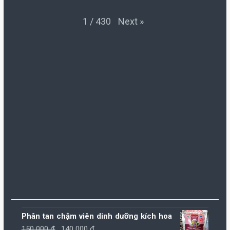
Next
»
1
/
430
Phân tan chậm viên dinh dưỡng kích hoa
Giá
Giá
150.000
₫
140.000
₫