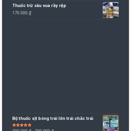
Thuốc trừ sâu vua rầy rệp
170.000
₫
Bộ thuốc xịt bóng trái lớn trái chắc trái
Giá
Giá
Được xếp