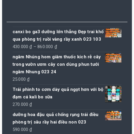
canxi bo ga3 dưỡng lớn thẳng Đẹp trai khổ
qua phòng trị ruồi vàng rầy xanh 023 103
Khoảng
430.000
₫
–
860.000
₫
giá:
ngâm Nhúng hom giâm thuốc kích rễ cây
từ
trong vườn ươm cây con dùng phun tưới
430.000 ₫
ngâm Nhung 023 24
đến
25.000
₫
860.000 ₫
Trái phình to cơm dày quả ngọt hơn với bộ
đạm cá kali bo sữa
270.000
₫
dưỡng hoa đậu quả chống rụng trái điều
phòng trị sâu rầy hai điều non 023
590.000
₫