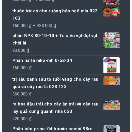
gốc
hiện
thuốc trừ cỏ cho ruộng bắp ngô mía 023
là:
tại
103
150.000 ₫.
là:
Khoảng
160.000
₫
–
480.000
₫
140.000 ₫.
giá:
phân NPK 30-10-10 + Te siêu vọt đọt vọt
từ
chồi lá
160.000 ₫
90.000
₫
đến
Phân haifa mkp-mh 0-52-34
480.000 ₫
160.000
₫
trị sâu xanh sâu tơ ruồi vàng cho cây rau
quả và cây rau lá 023 123
360.000
₫
ra hoa đậu trái cho cây ăn trái và cây rau
lấy quả xung quanh nhà 023
220.000
₫
Phân bón prima 04 humic combi 98rc