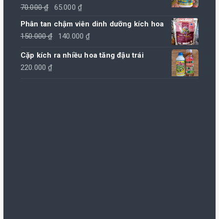
Giá
Giá
Được xếp
70.000
₫
65.000
₫
hạng
4.00
5 sao
gốc
hiện
Phân tan chậm viên dinh dưỡng kích hoa
là:
tại
Giá
Giá
150.000
₫
140.000
₫
70.000 ₫.
là:
gốc
hiện
Cặp kích ra nhiều hoa tăng đậu trái
65.000 ₫.
là:
tại
220.000
₫
150.000 ₫.
là:
140.000 ₫.