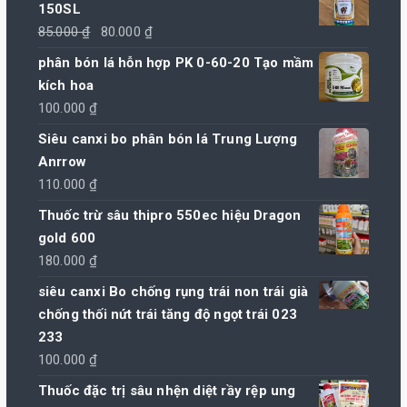
150SL
Giá
Giá
85.000
₫
80.000
₫
gốc
hiện
phân bón lá hỗn hợp PK 0-60-20 Tạo mầm
là:
tại
kích hoa
85.000 ₫.
là:
100.000
₫
80.000 ₫.
Siêu canxi bo phân bón lá Trung Lượng
Anrrow
110.000
₫
Thuốc trừ sâu thipro 550ec hiệu Dragon
gold 600
180.000
₫
siêu canxi Bo chống rụng trái non trái già
chống thối nứt trái tăng độ ngọt trái 023
233
100.000
₫
Thuốc đặc trị sâu nhện diệt rầy rệp ung