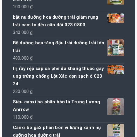
220.000 ₫.
là:
100.000
₫
210.000 ₫.
bật nụ dưỡng hoa dưỡng trái giảm rụng
trái cam to đều cân đối 023 0803
340.000
₫
Bộ dưỡng hoa tăng đậu trái dưỡng trái lớn
trái
490.000
₫
trị rầy rệp sáp cà phê đã kháng thuốc gây
ung trứng chống Lột Xác dọn sạch ổ 023
24
230.000
₫
Siêu canxi bo phân bón lá Trung Lượng
Anrrow
110.000
₫
Canxi bo ga3 phân bón vi lượng xanh nụ
dưỡng hoa dưỡng trái