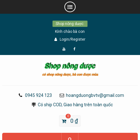
Skip
Shop nông dược:
to
Kính chào bà con
content
Login/Register
Đăng
Page
Ký
Facebook
YouTube
0945 924 123
hoangduongbvtv@gmail.com
Có ship COD, Giao hàng trên toàn quốc
0
0
₫