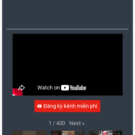
Đăng ký kênh miễn phí
Next
»
1
/
430