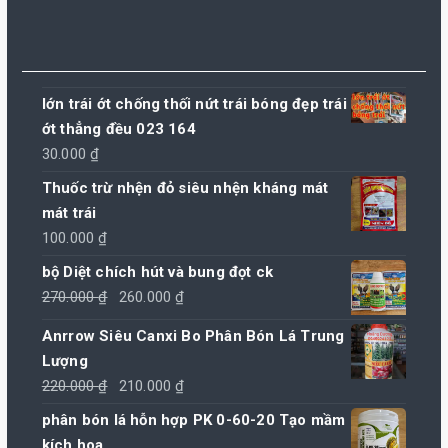
lớn trái ớt chống thối nứt trái bóng đẹp trái
ớt thẳng đều 023 164
30.000
₫
Thuốc trừ nhện đỏ siêu nhện kháng mát
mát trái
100.000
₫
bộ Diệt chích hút và bung đọt ck
Giá
Giá
270.000
₫
260.000
₫
gốc
hiện
Anrrow Siêu Canxi Bo Phân Bón Lá Trung
là:
tại
Lượng
270.000 ₫.
là:
Giá
Giá
220.000
₫
210.000
₫
260.000 ₫.
gốc
hiện
phân bón lá hỗn hợp PK 0-60-20 Tạo mầm
là:
tại
kích hoa