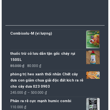
Combisolu-M (vi lượng)
thuốc trừ cỏ lưu dẫn tận gốc cháy rụi
150SL
Giá
Giá
85.000
₫
80.000
₫
gốc
hiện
phòng trị heo xanh thối nhũn Chết cây
là:
tại
dưa con giảm chua giải độc đất kích ra rễ
85.000 ₫.
là:
cho cây dưa 023 0903
80.000 ₫.
Khoảng
245.000
₫
–
500.000
₫
giá:
Phân ra rễ cực mạnh humic combi
từ
110.000
₫