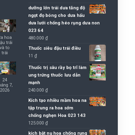
dưỡng lớn trái dưa tăng độ
ngọt đọ bóng cho dưa hấu
dưa lưới chống héo rụng dưa non
023 64
Ra hoa
480.000
₫
ậu trái
và to
Thuốc siêu đậu trái điều
trái
11
₫
Thuốc trị sâu rầy bọ trĩ làm
ung trứng thuốc lưu dẫn
24
mạnh
háng 7,
240.000
₫
2026
Kích tạo nhiều mầm hoa na
tập trung ra hoa sớm
chống nghẹn Hoa 023 143
125.000
₫
kích bật nụ hoa chống rụng