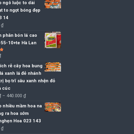
 ngô luộc to dài
là:
tại
t to ngọt bóng đẹp
770.000 ₫.
là:
3 14
760.000 ₫.
0
₫
n phân bón lá cao
-55-10+te Hà Lan
₫
5
ích rễ cây hoa bung
 lá xanh lá đẻ nhánh
rị bọ trĩ sâu xanh nhện đỏ
a cúc
Khoảng
₫
–
440.000
₫
giá:
ạo nhiều mầm hoa na
từ
ng ra hoa sớm
90.000 ₫
nghẹn Hoa 023 143
đến
0
₫
440.000 ₫