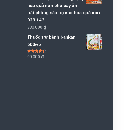
hoa quả non cho cây ăn
trái phòng sâu bọ cho hoa quả non
023 143
330.000
₫
Thuốc trừ bệnh bankan
600wp
Được xếp
90.000
₫
hạng
4.50
5 sao