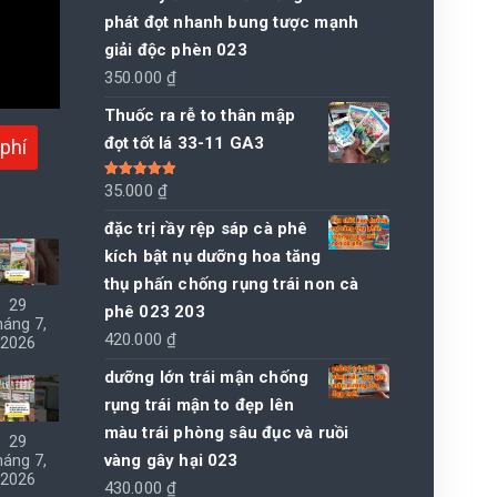
phát đọt nhanh bung tược mạnh
giải độc phèn 023
350.000
₫
Thuốc ra rễ to thân mập
đọt tốt lá 33-11 GA3
phí
Được xếp
35.000
₫
hạng
5.00
5
sao
đặc trị rầy rệp sáp cà phê
kích bật nụ dưỡng hoa tăng
thụ phấn chống rụng trái non cà
29
phê 023 203
háng 7,
420.000
₫
2026
dưỡng lớn trái mận chống
rụng trái mận to đẹp lên
màu trái phòng sâu đục và ruồi
29
vàng gây hại 023
háng 7,
2026
430.000
₫