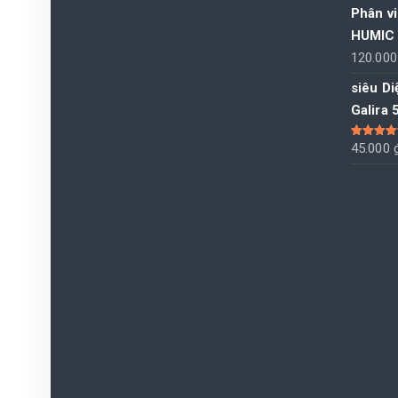
Phân vi
HUMIC 
120.00
siêu Di
Galira
Được xếp
45.000
hạng
5.00
sao