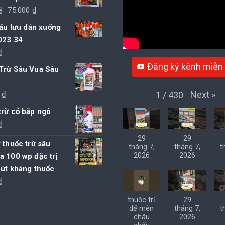
Giá
Giá
₫
75.000
₫
gốc
hiện
gấu lưu dẫn xuống
là:
tại
023 34
80.000 ₫.
là:
₫
75.000 ₫.
Đăng ký kênh miễn 
Trừ Sâu Vua Sâu
Next
»
1
/
430
0
₫
trừ cỏ bắp ngô
₫
29
29
 thuốc trừ sâu
tháng 7,
tháng 7,
t
2026
2026
a 100 wp đặc trị
hút kháng thuốc
₫
thuốc trị
29
dế mèn
tháng 7,
t
châu
2026