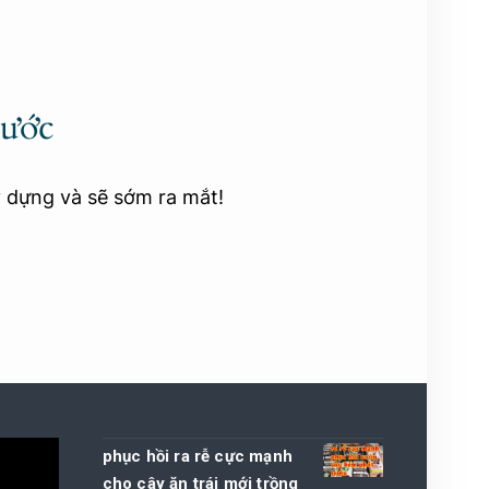
rước
y dựng và sẽ sớm ra mắt!
phục hồi ra rễ cực mạnh
cho cây ăn trái mới trồng