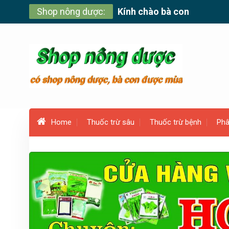
Skip
Shop nông dược:
Kính chào bà con
to
content
Home
Thuốc trừ sâu
Thuốc trừ bệnh
Phâ