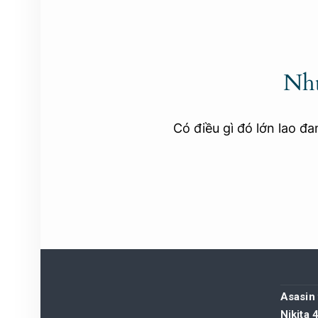
Nhữ
Có điều gì đó lớn lao đ
Asasin 
Nikita