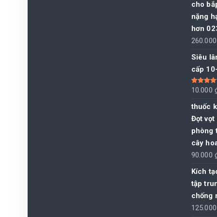
cho bắp
nặng hạ
hơn 02
260.00
Siêu lâ
cấp 10
Được xếp
10.000
hạng
5.00
sao
thuốc k
Đọt vọt
phòng t
cây ho
90.000
Kích t
tập tru
chống 
125.00