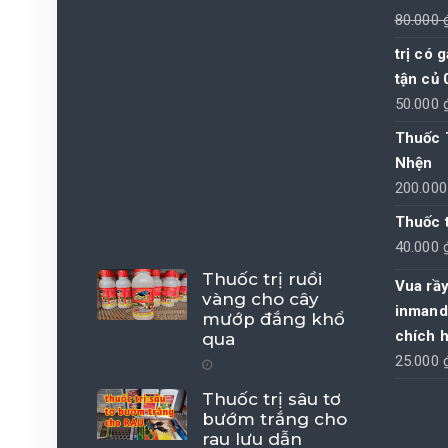
80.000
trị có 
tận củ 
50.000
Thuốc 
Nhện
200.00
Thuốc 
40.000
Thuốc trị ruồi
Vua rầy
vàng cho cây
inmand
mướp đắng khổ
chích 
qua
25.000
Thuốc trị sâu tơ
bướm trắng cho
rau lưu dẫn