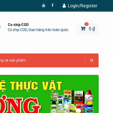
Login/Register
Đăng
Page
Ký
Facebook
YouTube
Co ship COD
0
0
₫
Có ship COD, Giao hàng trên toàn quốc
ng và sản phẩm