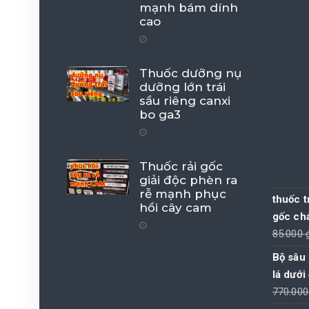
mạnh bám dính
cao
Thuốc dưỡng nụ
dưỡng lớn trái
sầu riêng canxi
bo ga3
Thuốc rải gốc
giải độc phèn ra
rễ mạnh phục
thuốc t
hồi cây cam
gốc ch
85.000
Bộ sâu
lá dưới
770.00