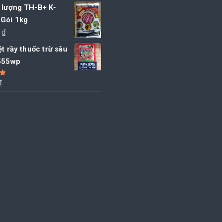
 lượng TH-B+ K-
Gói 1kg
0
₫
ệt rầy thuốc trừ sâu
 555wp
₫
5