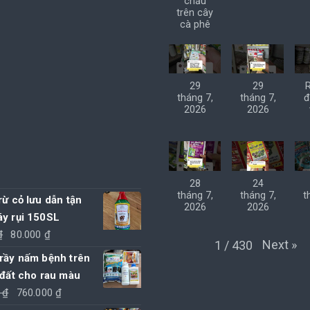
chấu
trên cây
cà phê
29
29
tháng 7,
tháng 7,
đ
2026
2026
28
24
tháng 7,
tháng 7,
t
rừ cỏ lưu dẫn tận
2026
2026
áy rụi 150SL
Giá
Giá
₫
80.000
₫
Next
»
1
/
430
gốc
hiện
 rầy nấm bệnh trên
là:
tại
 đất cho rau màu
85.000 ₫.
là:
Giá
Giá
0
₫
760.000
₫
80.000 ₫.
gốc
hiện