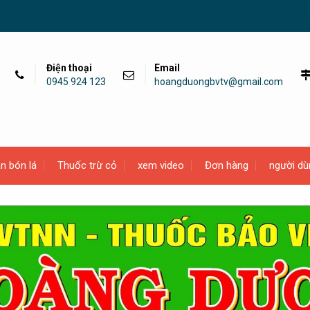
Điện thoại
Email
0945 924 123
hoangduongbvtv@gmail.com
n bón lá
Thuốc trừ cỏ
xem video
Đơn hàng
người dù