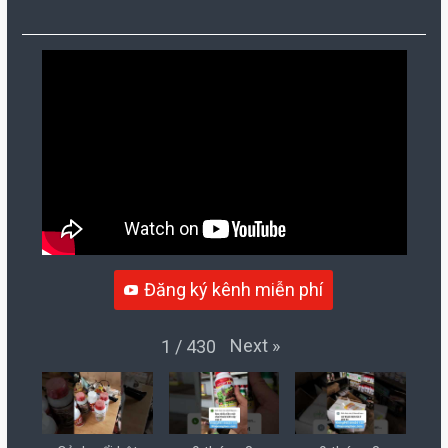
Đăng ký kênh miễn phí
Next
»
1
/
430