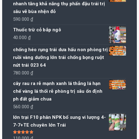
nhanh tăng khả năng thụ phấn đậu trái trị
sâu vẽ bùa nhện đỏ
590.000
₫
Thuốc trừ cỏ bắp ngô
40.000
₫
chống héo rụng trái dưa hấu non phòng trị
ruồi vàng dưỡng lớn trái chống bọng ruột
nứt trái 023 64
780.000
₫
cây rau ra rễ mạnh xanh lá thẳng lá hạn
chế vàng lá thối rễ phòng trị sâu ổn định
ph đất giảm chua
560.000
₫
lớn trại F10 phân NPK bổ sung vi lượng 4-
7-7+TE chuyên lớn Trái
Được xếp
110.000
₫