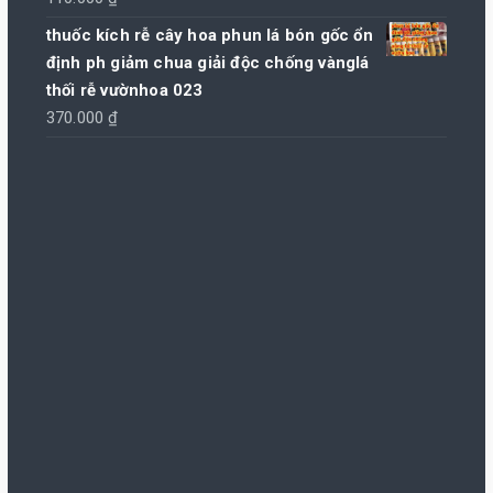
hạng
5.00
5
sao
thuốc kích rễ cây hoa phun lá bón gốc ổn
định ph giảm chua giải độc chống vànglá
thối rễ vườnhoa 023
370.000
₫