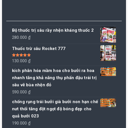
Bộ thuốc trị sâu rầy nhện kháng thuốc 2
280.000
₫
Thuốc trừ sâu Rocket 777
Được xếp
130.000
₫
hạng
5.00
5
sao
kích phân hóa mầm hoa cho bưởi ra hoa
nhanh tăng khả năng thụ phấn đậu trái trị
sâu vẽ bùa nhện đỏ
590.000
₫
chống rụng trái bưởi già bưởi non hạn chế
nưt thối tăng đột ngọt độ bóng đẹp cho
quả bưởi 023
190.000
₫