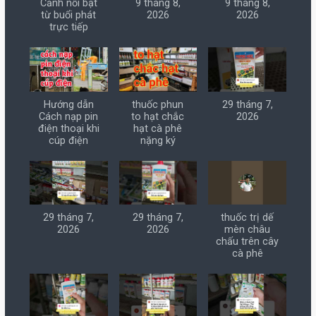
Cảnh nổi bật
9 tháng 8,
9 tháng 8,
từ buổi phát
2026
2026
trực tiếp
Hướng dẫn
thuốc phun
29 tháng 7,
Cách nạp pin
to hạt chắc
2026
điện thoại khi
hạt cà phê
cúp điện
nặng ký
29 tháng 7,
29 tháng 7,
thuốc trị dế
2026
2026
mèn châu
chấu trên cây
cà phê