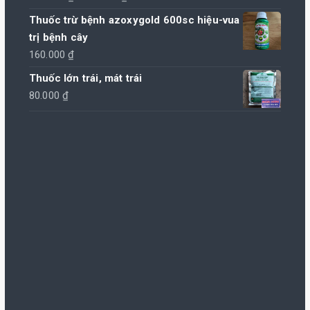
gốc
hiện
Thuốc trừ bệnh azoxygold 600sc hiệu-vua
là:
tại
trị bệnh cây
220.000 ₫.
là:
160.000
₫
210.000 ₫.
Thuốc lớn trái, mát trái
80.000
₫