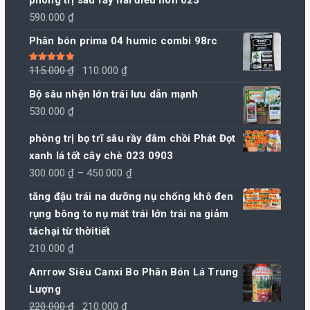
phòng trị sâu rầy hai điều non 023
590.000
₫
Phân bón prima 04 humic combi 98rc
Giá
Giá
Được xếp
115.000
₫
110.000
₫
hạng
5.00
5
sao
gốc
hiện
Bộ sâu nhện lớn trái lưu dẫn mạnh
là:
tại
530.000
₫
115.000 ₫.
là:
phòng trị bọ trĩ sâu rầy đâm chồi Phát Đọt
110.000 ₫.
xanh lá tốt cây chè 023 0903
Khoảng
300.000
₫
–
450.000
₫
giá:
tăng đậu trái na dưỡng nụ chống khô đen
từ
rụng bông to nụ mát trái lớn trái na giảm
300.000 ₫
táchại từ thờitiết
đến
210.000
₫
450.000 ₫
Anrrow Siêu Canxi Bo Phân Bón Lá Trung
Lượng
Giá
Giá
220.000
₫
210.000
₫