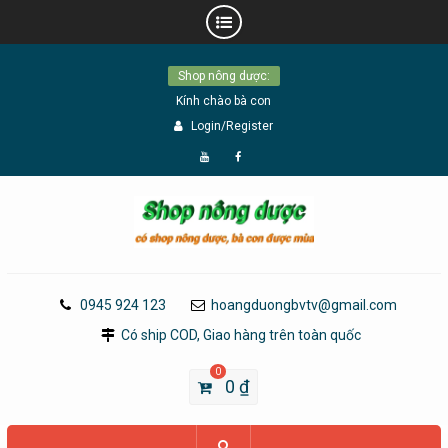
Skip
Shop nông dược:
to
Kính chào bà con
content
Login/Register
Đăng
Page
Ký
Facebook
YouTube
0945 924 123
hoangduongbvtv@gmail.com
Có ship COD, Giao hàng trên toàn quốc
0
0
₫