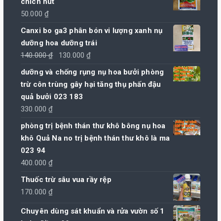
chích hút
50.000
₫
Canxi bo ga3 phân bón vi lượng xanh nụ
dưỡng hoa dưỡng trái
Giá
Giá
140.000
₫
130.000
₫
gốc
hiện
dưỡng và chống rụng nụ hoa bưởi phòng
là:
tại
trừ côn trùng gây hại tăng thụ phấn đậu
140.000 ₫.
là:
quả bưởi 023 183
130.000 ₫.
330.000
₫
phòng trị bệnh thán thư khô bông nụ hoa
khô Quả Na no trị bệnh thán thư khô là ma
023 94
400.000
₫
Thuốc trừ sâu vua rầy rệp
170.000
₫
Chuyên dùng sát khuẩn và rửa vườn số 1