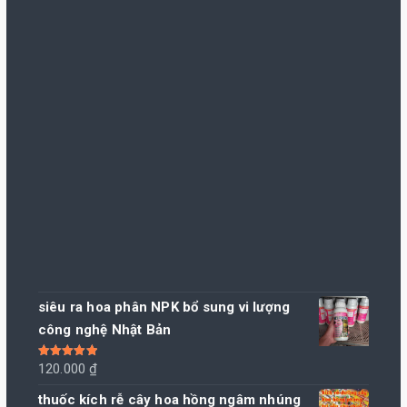
siêu ra hoa phân NPK bổ sung vi lượng
công nghệ Nhật Bản
Được xếp
120.000
₫
hạng
5.00
5
sao
thuốc kích rễ cây hoa hồng ngâm nhúng