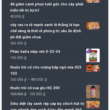
để giâm cành phun tưới gốc cho cây phát
triển tốt trị bọ trĩ
40.000
₫
cây rau ra rễ mạnh xanh lá thẳng lá hạn
chế vàng lá thối rễ phòng trị sâu ổn định
ph đất giảm chua
560.000
₫
Phân haifa mkp-mh 0-52-34
160.000
₫
thuốc trừ cỏ cho ruộng bắp ngô mía 023
103
Khoảng
160.000
₫
–
480.000
₫
giá:
thuốc trừ cỏ vua glu HQ 200
từ
Giá
Giá
105.000
₫
100.000
₫
160.000 ₫
gốc
hiện
Siêu diệt rầy xanh rệp sáp bọ chích hút trị
đến
là:
tại
cực nhanh dọn sạch ổ lưu dẫn mạnh khổ