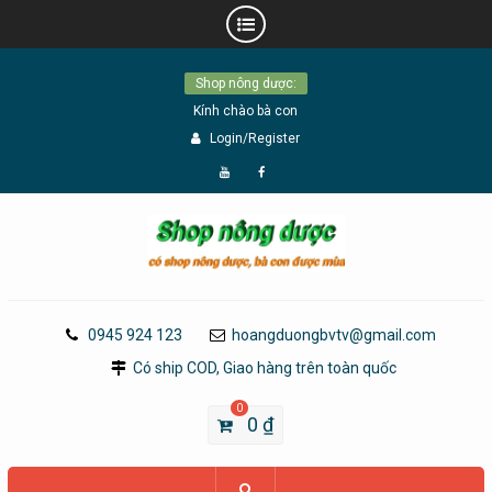
Skip
Shop nông dược:
to
Kính chào bà con
content
Login/Register
Đăng
Page
Ký
Facebook
YouTube
0945 924 123
hoangduongbvtv@gmail.com
Có ship COD, Giao hàng trên toàn quốc
0
0
₫