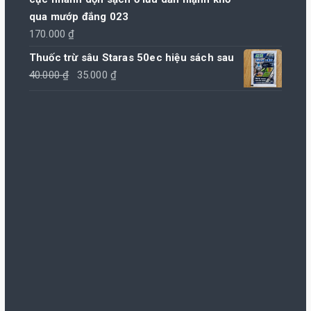
480.000 ₫
105.000 ₫.
là:
qua mướp đắng 023
100.000 ₫.
170.000
₫
Thuốc trừ sâu Staras 50ec hiệu sách sau
Giá
Giá
40.000
₫
35.000
₫
gốc
hiện
là:
tại
40.000 ₫.
là:
35.000 ₫.