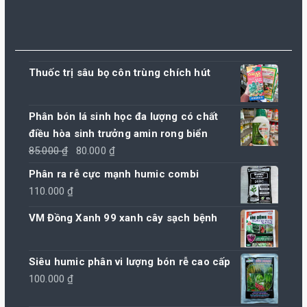
Thuốc trị sâu bọ côn trùng chích hút
Phân bón lá sinh học đa lượng có chất
điều hòa sinh trưởng amin rong biển
Giá
Giá
85.000
₫
80.000
₫
gốc
hiện
Phân ra rễ cực mạnh humic combi
là:
tại
110.000
₫
85.000 ₫.
là:
VM Đồng Xanh 99 xanh cây sạch bệnh
80.000 ₫.
Siêu humic phân vi lượng bón rễ cao cấp
100.000
₫