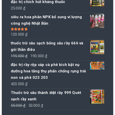
đặc trị chích hút kháng thuốc
220.000 ₫.
là:
25.000
₫
210.000 ₫.
siêu ra hoa phân NPK bổ sung vi lượng
công nghệ Nhật Bản
Được xếp
120.000
₫
hạng
5.00
5
sao
thuốc trừ sâu sạch bỏng sâu rầy 666 và
gói thần điêu
Giá
Giá
195.000
₫
190.000
₫
gốc
hiện
đặc trị rầy rệp sáp cà phê kích bật nụ
là:
tại
dưỡng hoa tăng thụ phấn chống rụng trái
195.000 ₫.
là:
non cà phê 023 203
190.000 ₫.
420.000
₫
Thuốc trừ sâu thánh diệt rầy 999 Quét
sạch rầy xanh
Giá
Giá
55.000
₫
50.000
₫
gốc
hiện