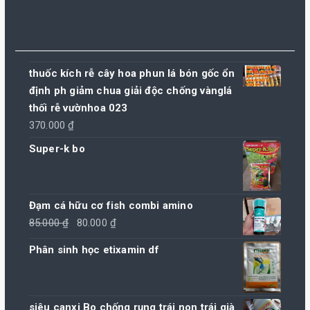
thuốc kích rễ cây hoa phun lá bón gốc ổn
định ph giảm chua giải độc chống vànglá
thối rễ vườnhoa 023
370.000
₫
Super-k bo
Đạm cá hữu cơ fish combi amino
Giá
Giá
85.000
₫
80.000
₫
gốc
hiện
Phân sinh học etixamin df
là:
tại
85.000 ₫.
là:
80.000 ₫.
siêu canxi Bo chống rụng trái non trái già