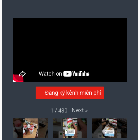
Đăng ký kênh miễn phí
Next
»
1
/
430