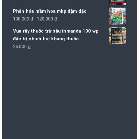
Phân hóa mầm hoa mkp đậm đặc
Giá
Giá
130.000
₫
120.000
₫
gốc
hiện
Vua rầy thuốc trừ sâu inmanda 100 wp
là:
tại
đặc trị chích hút kháng thuốc
130.000 ₫.
là:
25.000
₫
120.000 ₫.