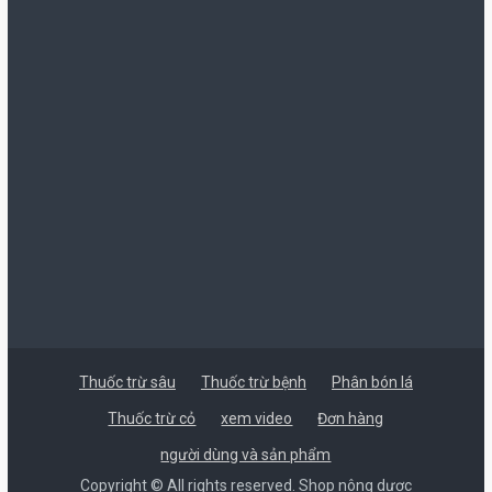
là:
tại
55.000 ₫.
là:
50.000 ₫.
Thuốc trừ sâu
Thuốc trừ bệnh
Phân bón lá
Thuốc trừ cỏ
xem video
Đơn hàng
người dùng và sản phẩm
Copyright © All rights reserved. Shop nông dược