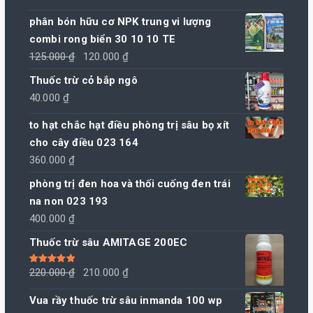
phân bón hữu cơ NPK trung vi lượng
combi rong biển 30 10 10 TE
Giá
Giá
125.000
₫
120.000
₫
gốc
hiện
Thuốc trừ cỏ bắp ngô
là:
tại
40.000
₫
125.000 ₫.
là:
to hạt chắc hạt điều phòng trị sâu bọ xít
120.000 ₫.
cho cây điều 023 164
360.000
₫
phòng trị đen hoa và thối cuống đen trái
na non 023 193
400.000
₫
Thuốc trừ sâu AMITAGE 200EC
Giá
Giá
Được xếp
220.000
₫
210.000
₫
hạng
5.00
5
sao
gốc
hiện
Vua rầy thuốc trừ sâu inmanda 100 wp
là:
tại