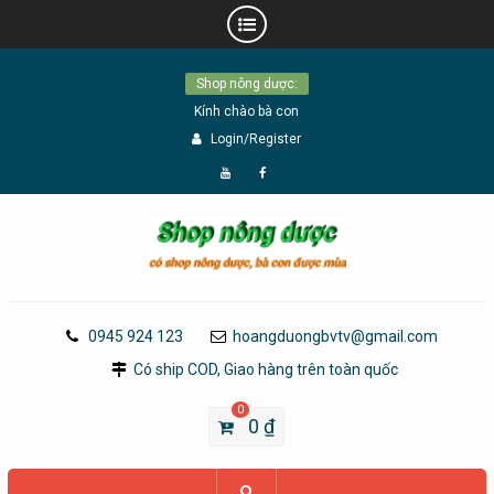
Skip
Shop nông dược:
to
Kính chào bà con
content
Login/Register
Đăng
Page
Ký
Facebook
YouTube
0945 924 123
hoangduongbvtv@gmail.com
Có ship COD, Giao hàng trên toàn quốc
0
0
₫