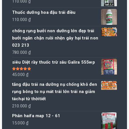
110.000
₫
Thuốc dưỡng hoa đậu trái điều
110.000
₫
chống rụng bưởi non dưỡng lớn đẹp trái
bưởi ngăn chặn ruồi nhện gây hại trái non
023 213
780.000
₫
siêu Diệt rầy thuốc trừ sâu Galira 555wp
Được xếp
45.000
₫
hạng
5.00
5
sao
tăng đậu trái na dưỡng nụ chống khô đen
rụng bông to nụ mát trái lớn trái na giảm
táchại từ thờitiết
210.000
₫
Phân haifa map 12 - 61
15.000
₫