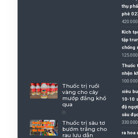
thụ phấ
phê 02
420.00
Kích t
tập tru
chống 
125.00
Thuốc t
nhện kh
100.00
Thuốc trị ruồi
siêu bu
vàng cho cây
mướp đắng khổ
10-10 s
qua
độ ngọt
sâu đụ
330.00
Thuốc trị sâu tơ
bướm trắng cho
ra hoa 
rau lưu dẫn