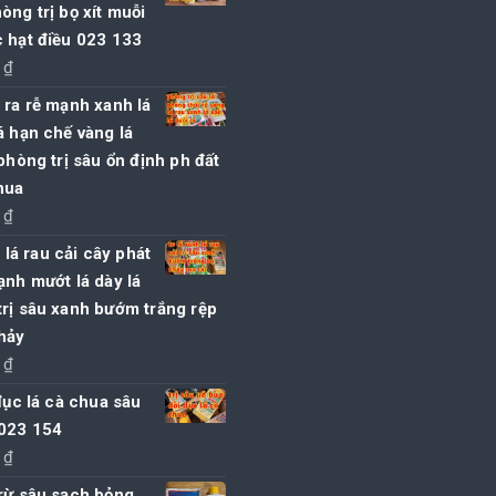
òng trị bọ xít muỗi
 hạt điều 023 133
0
₫
 ra rễ mạnh xanh lá
á hạn chế vàng lá
 phòng trị sâu ổn định ph đất
hua
0
₫
t lá rau cải cây phát
ạnh mướt lá dày lá
rị sâu xanh bướm trắng rệp
hảy
0
₫
 đục lá cà chua sâu
 023 154
0
₫
rừ sâu sạch bỏng