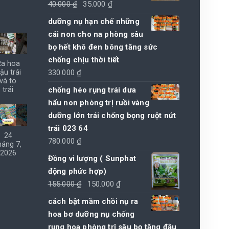
Giá
Giá
40.000
₫
35.000
₫
gốc
hiện
dưỡng nụ hạn chế những
là:
tại
cái non cho na phòng sâu
40.000 ₫.
là:
bọ hết khô đen bông tăng sức
35.000 ₫.
chống chịu thời tiết
Ra hoa
330.000
₫
ậu trái
và to
chống héo rụng trái dưa
trái
hấu non phòng trị ruồi vàng
dưỡng lớn trái chống bọng ruột nứt
trái 023 64
24
780.000
₫
háng 7,
2026
Đồng vi lượng ( Sunphat
động phức hợp)
Giá
Giá
155.000
₫
150.000
₫
gốc
hiện
cách bật mầm chồi nụ ra
là:
tại
hoa bơ dưỡng nụ chống
155.000 ₫.
là:
rụng hoa phòng trị sâu bọ tăng đậu