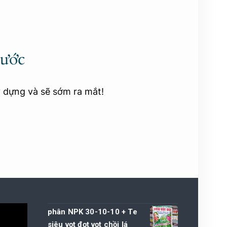
rước
y dựng và sẽ sớm ra mắt!
phân NPK 30-10-10 + Te
siêu vọt đọt vọt chồi lá