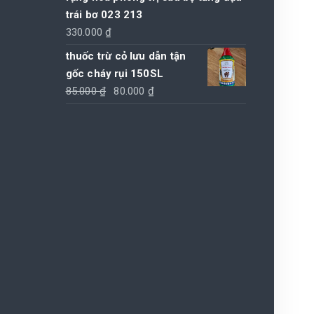
150.000 ₫.
trái bơ 023 213
330.000
₫
thuốc trừ cỏ lưu dẫn tận
gốc cháy rụi 150SL
Giá
Giá
85.000
₫
80.000
₫
gốc
hiện
là:
tại
85.000 ₫.
là:
80.000 ₫.