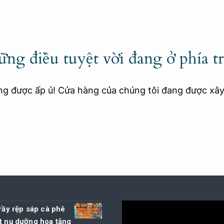
ng điều tuyệt vời đang ở phía t
ang được ấp ủ! Cửa hàng của chúng tôi đang được xâ
 rầy rệp sáp cà phê
t nụ dưỡng hoa tăng