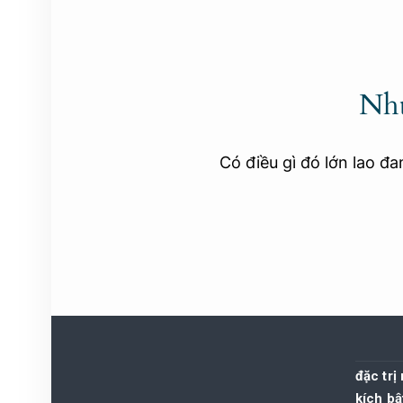
Nhữ
Có điều gì đó lớn lao đ
đặc trị
kích bậ