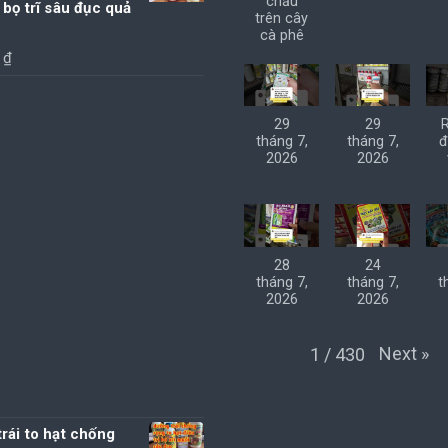
chấu
 bọ trĩ sâu đục quả
trên cây
cà phê
0
₫
29
29
tháng 7,
tháng 7,
đ
2026
2026
28
24
tháng 7,
tháng 7,
t
2026
2026
Next
»
1
/
430
rái to hạt chống