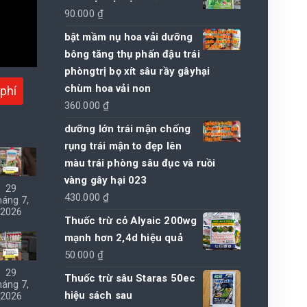
90.000
₫
bật mầm nụ hoa vải dưỡng
bông tăng thụ phấn đậu trái
phòngtrị bọ xít sâu rầy gâyhại
chùm hoa vải non
phí
360.000
₫
dưỡng lớn trái mận chống
rụng trái mận to đẹp lên
màu trái phòng sâu đục và ruồi
vàng gây hại 023
29
430.000
₫
háng 7,
2026
Thuốc trừ cỏ Alyaic 200wg
mạnh hơn 2,4d hiệu quả
50.000
₫
29
Thuốc trừ sâu Staras 50ec
háng 7,
hiệu sách sau
2026