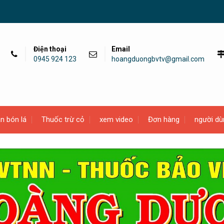
Điện thoại
Email
0945 924 123
hoangduongbvtv@gmail.com
n bón lá
Thuốc trừ cỏ
xem video
Đơn hàng
người dù