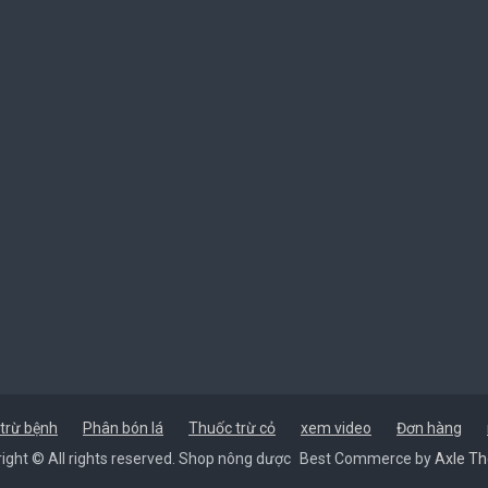
trừ bệnh
Phân bón lá
Thuốc trừ cỏ
xem video
Đơn hàng
ight © All rights reserved. Shop nông dược
Best Commerce by
Axle T