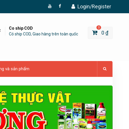
Login/Register
Đăng
Page
Ký
Facebook
YouTube
Co ship COD
0
0
₫
Có ship COD, Giao hàng trên toàn quốc
ng và sản phẩm