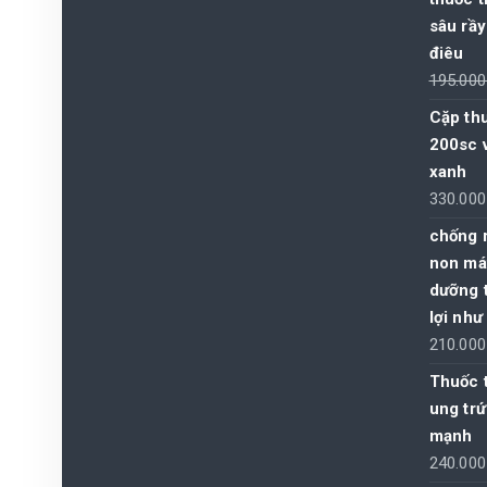
sâu rầy
điêu
195.00
Cặp thu
200sc 
xanh
330.00
chống 
non mát
dưỡng t
lợi như
210.00
Thuốc t
ung trứ
mạnh
240.00