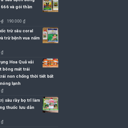
 666 và gói thần
Giá
Giá
0
₫
190.000
₫
gốc
hiện
ốc trừ sâu coral
là:
tại
và trừ bệnh vua nấm
195.000 ₫.
là:
190.000 ₫.
0
₫
rụng Hoa Quả vải
 bông mát trái
rái non chống thời tiết bất
 nóng lạnh
0
₫
rị sâu rầy bọ trĩ làm
ng thuốc lưu dẫn
0
₫