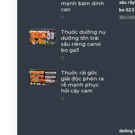
sâu rầy
mạnh bám dính
cao
bơ 023
360.00
Thuốc dưỡng nụ
dưỡng lớn trái
sầu riêng canxi
bo ga3
Thuốc rải gốc
giải độc phèn ra
rễ mạnh phục
hồi cây cam
dưỡng t