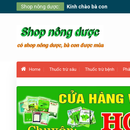
Skip
Shop nông dược:
Kính chào bà con
to
content
Home
Thuốc trừ sâu
Thuốc trừ bệnh
Phâ