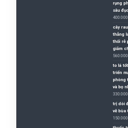
rụng ph
sâu đục
400.00
cây rau
thẳng l
thối rễ
giảm c
560.00
to lá tố
triển m
phòng t
và bọ n
330.00
trị dòi
vẽ bùa
150.00
thuốc t