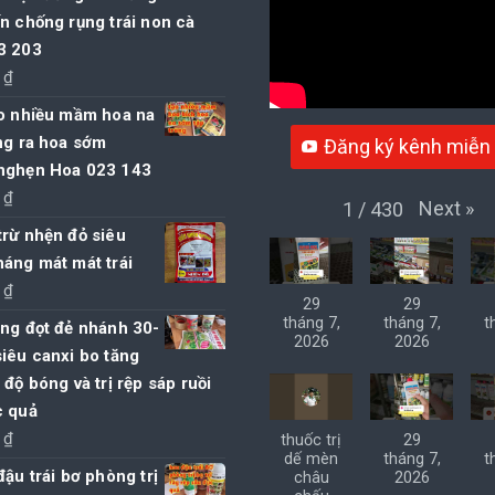
n chống rụng trái non cà
3 203
0
₫
ạo nhiều mầm hoa na
ng ra hoa sớm
Đăng ký kênh miễn 
nghẹn Hoa 023 143
0
₫
Next
»
1
/
430
rừ nhện đỏ siêu
áng mát mát trái
0
₫
29
29
tháng 7,
tháng 7,
t
ng đọt đẻ nhánh 30-
2026
2026
iêu canxi bo tăng
 độ bóng và trị rệp sáp ruồi
c quả
0
₫
thuốc trị
29
dế mèn
tháng 7,
t
đậu trái bơ phòng trị
châu
2026