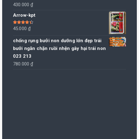
430.000
₫
Arrow-kpt
Được xếp
45.000
₫
hạng
4.50
5 sao
chống rụng bưởi non dưỡng lớn đẹp trái
bưởi ngăn chặn ruồi nhện gây hại trái non
023 213
780.000
₫