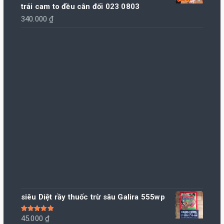
trái cam to đều cân đối 023 0803
220.000 ₫.
là:
340.000
₫
210.000 ₫.
siêu Diệt rầy thuốc trừ sâu Galira 555wp
Được xếp
45.000
₫
hạng
5.00
5