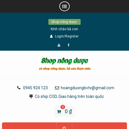
Skip
Shop nông dược:
to
Kính chào bà con
content
Login/Register
Đăng
Page
Ký
Facebook
YouTube
0945 924 123
hoangduongbvtv@gmail.com
Có ship COD, Giao hàng trên toàn quốc
0
0
₫