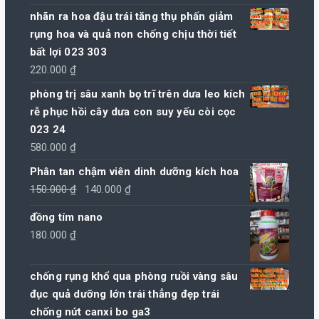
sao
nhãn ra hoa đậu trái tăng thụ phấn giảm
rụng hoa và quả non chống chịu thời tiết
bất lợi 023 303
220.000
₫
phòng trị sâu xanh bọ trĩ trên dưa leo kích
rễ phục hồi cây dưa con suy yếu còi cọc
023 24
580.000
₫
Phân tan chậm viên dinh dưỡng kích hoa
Giá
Giá
150.000
₫
140.000
₫
gốc
hiện
đồng tím nano
là:
tại
180.000
₫
150.000 ₫.
là:
140.000 ₫.
chống rụng khổ qua phòng ruồi vàng sâu
đục quả dưỡng lớn trái thẳng đẹp trái
chống nứt canxi bo ga3