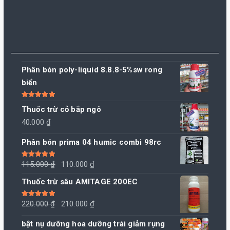
Phân bón poly-liquid 8.8.8-5%sw rong
biển
Được xếp
Thuốc trừ cỏ bắp ngô
hạng
5.00
5
sao
40.000
₫
Phân bón prima 04 humic combi 98rc
Giá
Giá
Được xếp
115.000
₫
110.000
₫
hạng
5.00
5
sao
gốc
hiện
Thuốc trừ sâu AMITAGE 200EC
là:
tại
115.000 ₫.
là:
Giá
Giá
Được xếp
220.000
₫
210.000
₫
hạng
5.00
5
110.000 ₫.
sao
gốc
hiện
bật nụ dưỡng hoa dưỡng trái giảm rụng
là:
tại