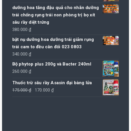
dưỡng hoa tăng đậu quả cho nhãn dưỡng
trái chống rụng trái non phòng trị bọ xít
sâu rầy diệt trứng
380.000
₫
bật nụ dưỡng hoa dưỡng trái giảm rụng
trái cam to đều cân đối 023 0803
340.000
₫
Bộ phytop plus 200g và Bacter 240ml
260.000
₫
Thuốc trừ sâu rầy Asasin đại bàng lửa
Giá
Giá
175.000
₫
170.000
₫
gốc
hiện
là:
tại
175.000 ₫.
là:
170.000 ₫.