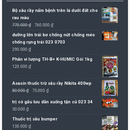
Bộ sâu rầy nấm bệnh trên lá dưới đất cho
rau màu
Giá
Giá
770.000
₫
760.000
₫
gốc
hiện
dưỡng lớn trái bơ chống nứt chống méo
là:
tại
chống rụng trái 023 0703
770.000 ₫.
là:
290.000
₫
760.000 ₫.
Phân vi lượng TH-B+ K-HUMIC Gói 1kg
120.000
₫
Asasin thuốc trừ sâu rầy Nikita 400wp
Giá
Giá
80.000
₫
75.000
₫
gốc
hiện
trị có gấu lưu dẫn xuống tận củ 023 34
là:
tại
50.000
₫
80.000 ₫.
là:
Thuốc trị sâu bumper
75.000 ₫.
130.000
₫