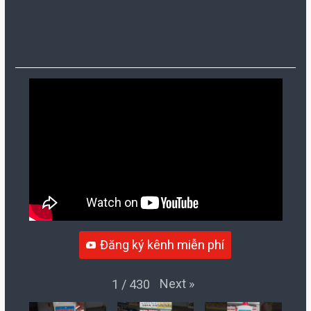
Đăng ký kênh miễn phí
Next
»
1
/
430