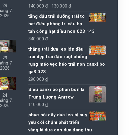
29
Giá
Giá
140.000
₫
130.000
₫
háng 7,
gốc
hiện
2026
tăng đậu trái dưỡng trái to
là:
tại
hạt điều phòng trị sâu bọ
140.000 ₫.
là:
tấn công hạt điều non 023 143
130.000 ₫.
340.000
₫
thẳng trái dưa leo lớn đều
trái đẹp trai đặc ruột chống
29
háng 7,
rụng méo vẹo héo trái non canxi bo
2026
ga3 023
290.000
₫
Siêu canxi bo phân bón lá
24
Trung Lượng Anrrow
háng 7,
110.000
₫
2026
phục hồi cây dưa leo bị suy
yếu còi chậm phát triển
vàng lá dưa con dưa đang thu