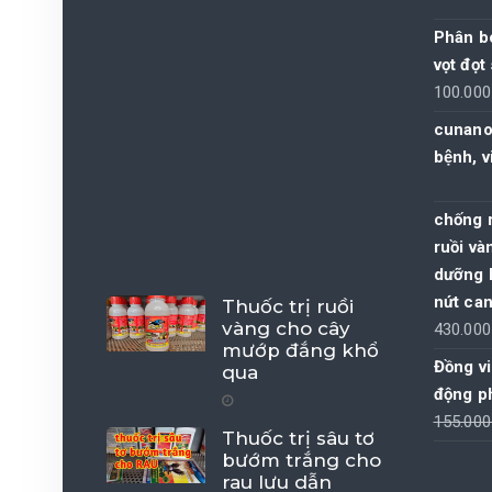
Phân bó
vọt đọt
100.00
cunano 
bệnh, v
chống 
ruồi và
dưỡng l
nứt can
Thuốc trị ruồi
vàng cho cây
430.00
mướp đắng khổ
Đồng vi
qua
động p
155.00
Thuốc trị sâu tơ
bướm trắng cho
rau lưu dẫn