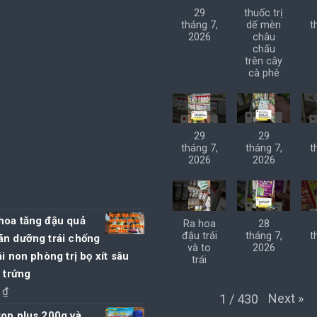
155.000 ₫.
là:
29
thuốc trị
150.000 ₫.
tháng 7,
dế mèn
t
2026
châu
chấu
trên cây
cà phê
29
29
tháng 7,
tháng 7,
t
2026
2026
hoa tăng đậu quả
Ra hoa
28
đậu trái
tháng 7,
t
ãn dưỡng trái chống
và to
2026
ái non phòng trị bọ xít sâu
trái
t trứng
0
₫
Next
»
1
/
430
top plus 200g và