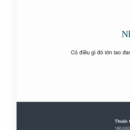
Nh
Có điều gì đó lớn lao đ
Thuốc t
180.00