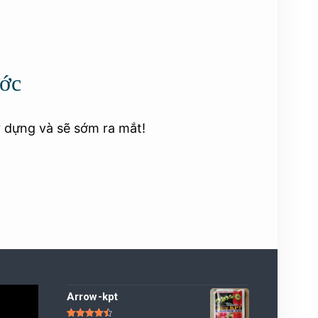
ước
y dựng và sẽ sớm ra mắt!
Arrow-kpt