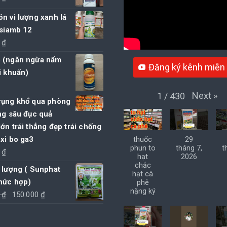
n vi lượng xanh lá
 siamb 12
0
₫
(ngăn ngừa nấm
Đăng ký kênh miễn 
i khuẩn)
Next
»
1
/
430
rụng khổ qua phòng
ng sâu đục quả
ớn trái thẳng đẹp trái chống
xi bo ga3
thuốc
29
phun to
tháng 7,
t
0
₫
hạt
2026
chắc
 lượng ( Sunphat
hạt cà
hức hợp)
phê
nặng ký
Giá
Giá
0
₫
150.000
₫
gốc
hiện
là:
tại