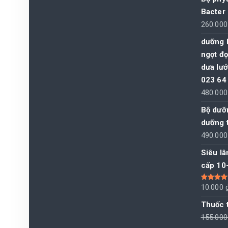
Bacter
260.00
dưỡng l
ngọt đ
dưa lư
023 64
480.00
Bộ dưỡn
dưỡng t
490.00
Siêu lâ
cấp 10
Được xếp
10.000
hạng
5.00
sao
Thuốc t
155.00