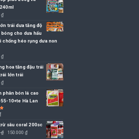
 240ml
0
₫
ớn trái dưa tăng độ
ọ bóng cho dưa hấu
ới chống héo rụng dưa non
0
₫
g hoa tăng đậu trái
rái lớn trái
0
₫
n phân bón lá cao
-55-10+te Hà Lan
₫
5
rừ sâu coral 200sc
Giá
Giá
0
₫
150.000
₫