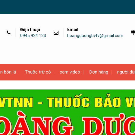
Điện thoại
Email
0945 924 123
hoangduongbvtv@gmail.com
n bón lá
Thuốc trừ cỏ
xem video
Đơn hàng
người dù