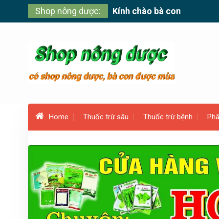
Skip
Shop nông dược:
Kính chào bà con
to
content
Home
Thuốc trừ sâu
Thuốc trừ bệnh
Phâ