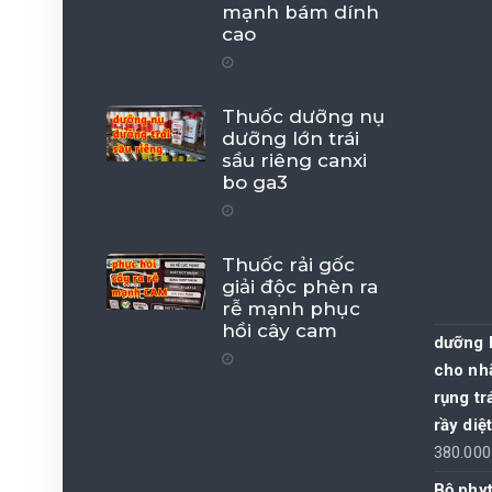
mạnh bám dính
cao
Thuốc dưỡng nụ
dưỡng lớn trái
sầu riêng canxi
bo ga3
Thuốc rải gốc
giải độc phèn ra
rễ mạnh phục
hồi cây cam
dưỡng 
cho nh
rụng tr
rầy diệ
380.00
Bộ phy