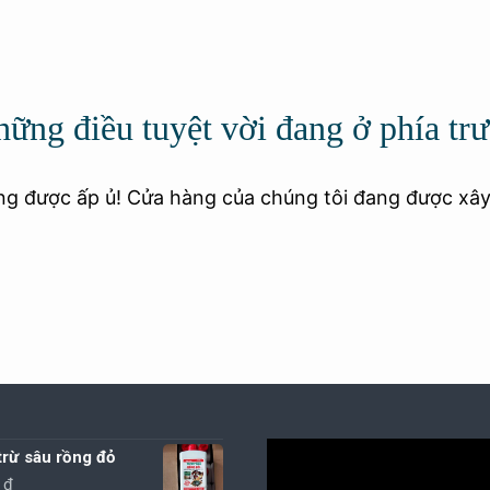
ững điều tuyệt vời đang ở phía tr
ang được ấp ủ! Cửa hàng của chúng tôi đang được xâ
rừ sâu rồng đỏ
0
₫