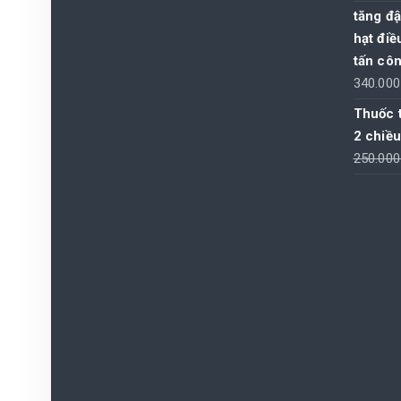
tăng đậ
hạt điề
tấn côn
340.00
Thuốc t
2 chiều
250.00