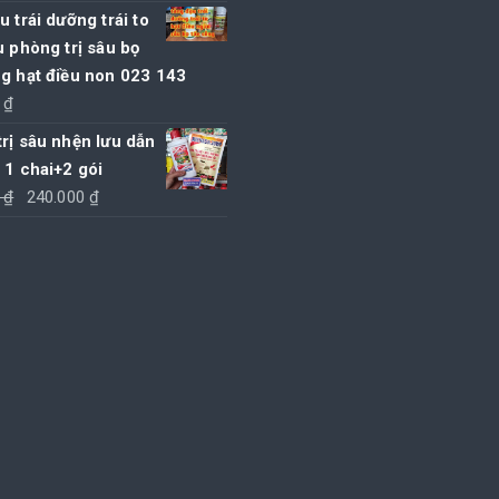
gốc
hiện
u trái dưỡng trái to
là:
tại
u phòng trị sâu bọ
155.000 ₫.
là:
g hạt điều non 023 143
150.000 ₫.
0
₫
rị sâu nhện lưu dẫn
 1 chai+2 gói
Giá
Giá
0
₫
240.000
₫
gốc
hiện
là:
tại
250.000 ₫.
là:
240.000 ₫.