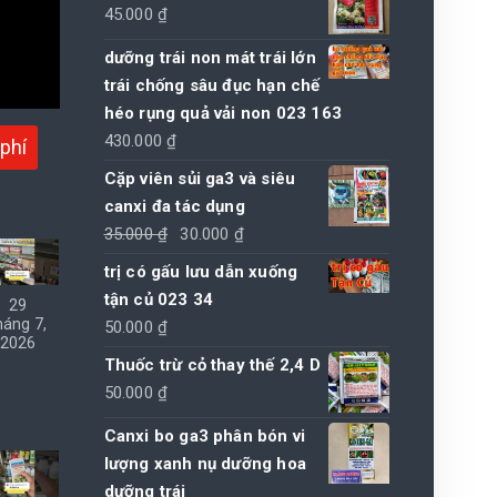
Được xếp
45.000
₫
hạng
4.50
5 sao
dưỡng trái non mát trái lớn
trái chống sâu đục hạn chế
héo rụng quả vải non 023 163
430.000
₫
phí
Cặp viên sủi ga3 và siêu
canxi đa tác dụng
Giá
Giá
35.000
₫
30.000
₫
gốc
hiện
trị có gấu lưu dẫn xuống
là:
tại
tận củ 023 34
29
35.000 ₫.
là:
háng 7,
50.000
₫
2026
30.000 ₫.
Thuốc trừ cỏ thay thế 2,4 D
50.000
₫
Canxi bo ga3 phân bón vi
lượng xanh nụ dưỡng hoa
dưỡng trái