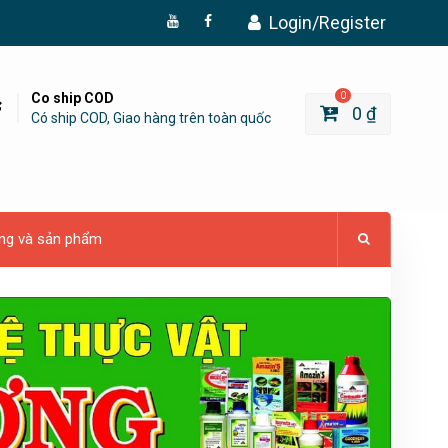
Login/Register
Đăng
Page
Ký
Facebook
YouTube
Co ship COD
0
0
₫
Có ship COD, Giao hàng trên toàn quốc
ng và sản phẩm