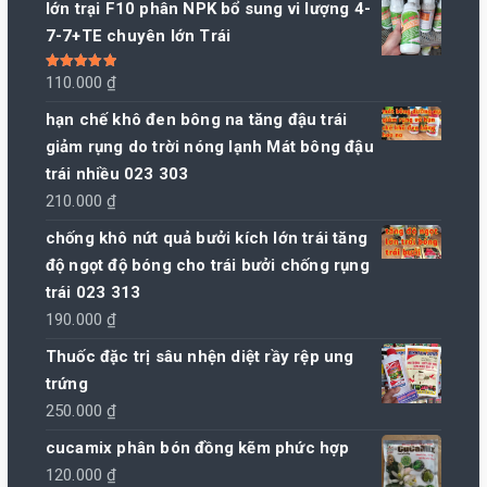
lớn trại F10 phân NPK bổ sung vi lượng 4-
7-7+TE chuyên lớn Trái
Được xếp
110.000
₫
hạng
5.00
5
sao
hạn chế khô đen bông na tăng đậu trái
giảm rụng do trời nóng lạnh Mát bông đậu
trái nhiều 023 303
210.000
₫
chống khô nứt quả bưởi kích lớn trái tăng
độ ngọt độ bóng cho trái bưởi chống rụng
trái 023 313
190.000
₫
Thuốc đặc trị sâu nhện diệt rầy rệp ung
trứng
250.000
₫
cucamix phân bón đồng kẽm phức hợp
120.000
₫