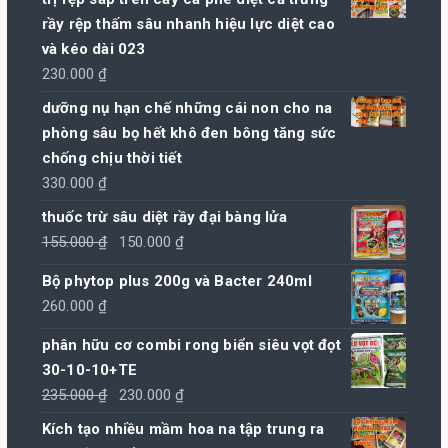
rầy rệp thấm sâu nhanh hiệu lực diệt cao
và kéo dài 023
230.000
₫
dưỡng nụ hạn chế những cái non cho na
phòng sâu bọ hết khô đen bông tăng sức
chống chịu thời tiết
330.000
₫
thuốc trừ sâu diệt rầy đại bàng lửa
Giá
Giá
155.000
₫
150.000
₫
gốc
hiện
Bộ phytop plus 200g và Bacter 240ml
là:
tại
260.000
₫
155.000 ₫.
là:
150.000 ₫.
phân hữu cơ combi rong biển siêu vọt đọt
30-10-10+TE
Giá
Giá
235.000
₫
230.000
₫
gốc
hiện
Kích tạo nhiều mầm hoa na tập trung ra
là:
tại