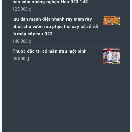
hoa sớm chống nghẹn Hoa 023 143
235.000 ₫.
là:
125.000
₫
230.000 ₫.
lưu dẫn mạnh diệt nhanh rầy mềm rầy
nhớt cho vườn rau phục hồi cây tốt rễ tốt
lá mập cây rau 023
140.000
₫
Thuốc đặc trị cỏ mần trầu một bình
45.000
₫