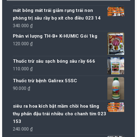
mát bông mát trái giảm rụng trái non
phòng trị sâu rầy bọ xít cho điều 023 14
340.000
₫
Phân vi lượng TH-B+ K-HUMIC Gói 1kg
120.000
₫
Thuốc trừ sâu sạch bóng sâu rầy 666
110.000
₫
Thuốc trừ bệnh Galirex 55SC
90.000
₫
siêu ra hoa kích bật mầm chồi hoa tăng
thụ phấn đậu trái nhiều cho chanh tím 023
153
240.000
₫