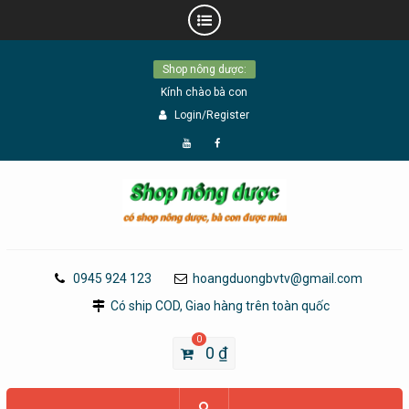
Skip
Shop nông dược:
to
Kính chào bà con
content
Login/Register
Đăng
Page
Ký
Facebook
YouTube
0945 924 123
hoangduongbvtv@gmail.com
Có ship COD, Giao hàng trên toàn quốc
0
0
₫