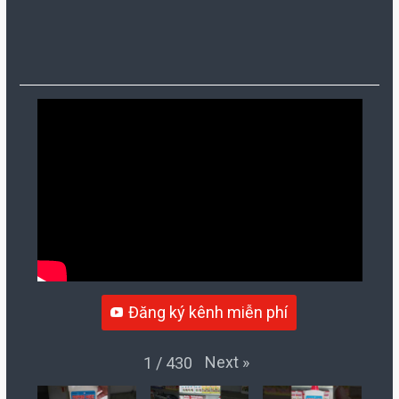
Đăng ký kênh miễn phí
Next
»
1
/
430