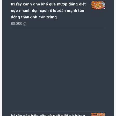
trị rầy xanh cho khổ qua mướp đắng diệt
cực nhanh dọn sạch ổ lưudẫn mạnh tác
động thầnkinh côn trùng
80.000
₫
trị rệp sáp trên cây cà phê diệt cả trứng