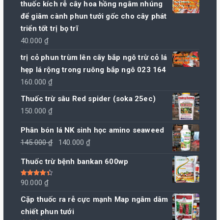
thuốc kích rễ cây hoa hồng ngâm nhúng
để giâm cành phun tưới gốc cho cây phát
triển tốt trị bọ trĩ
40.000
₫
trị cỏ phun trùm lên cây bắp ngô trừ cỏ lá
hẹp lá rộng trong ruông bắp ngô 023 164
160.000
₫
Thuốc trừ sâu Red spider (soka 25ec)
150.000
₫
Phân bón lá NK sinh học amino seaweed
Giá
Giá
145.000
₫
140.000
₫
gốc
hiện
Thuốc trừ bệnh bankan 600wp
là:
tại
145.000 ₫.
là:
Được xếp
90.000
₫
hạng
4.50
140.000 ₫.
5 sao
Cặp thuốc ra rễ cực mạnh Map ngâm dâm
chiết phun tưới