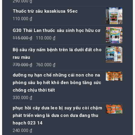
290.000
₫
Thuốc trừ sâu kasakiusa 95ec
110.000
₫
G30 Thái Lan thuốc sâu sinh học hữu cơ
Giá
Giá
115.000
₫
110.000
₫
gốc
hiện
Bộ sâu rầy nấm bệnh trên lá dưới đất cho
là:
tại
rau màu
115.000 ₫.
là:
Giá
Giá
770.000
₫
760.000
₫
110.000 ₫.
gốc
hiện
dưỡng nụ hạn chế những cái non cho na
là:
tại
phòng sâu bọ hết khô đen bông tăng sức
770.000 ₫.
là:
chống chịu thời tiết
760.000 ₫.
330.000
₫
phục hồi cây dưa leo bị suy yếu còi chậm
phát triển vàng lá dưa con dưa đang thu
hoạch 023 14
240.000
₫