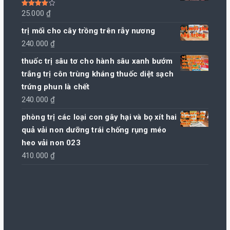
Được xếp
25.000
₫
hạng
4.00
5 sao
trị mối cho cây trồng trên rẫy nương
240.000
₫
thuốc trị sâu tơ cho hành sâu xanh bướm
trắng trị côn trùng kháng thuốc diệt sạch
trứng phun là chết
240.000
₫
phòng trị các loại con gây hại và bọ xít hai
quả vải non dưỡng trái chống rụng méo
heo vải non 023
410.000
₫