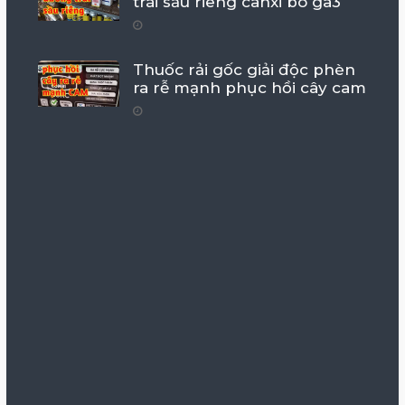
trái sầu riêng canxi bo ga3
Thuốc rải gốc giải độc phèn
ra rễ mạnh phục hồi cây cam