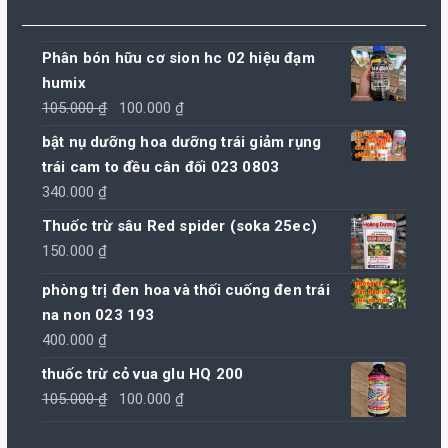
Phân bón hữu cơ sion hc 02 hiệu đạm
humix
Giá
Giá
105.000
₫
100.000
₫
gốc
hiện
bật nụ dưỡng hoa dưỡng trái giảm rụng
là:
tại
trái cam to đều cân đối 023 0803
105.000 ₫.
là:
340.000
₫
100.000 ₫.
Thuốc trừ sâu Red spider (soka 25ec)
150.000
₫
phòng trị đen hoa và thối cuống đen trái
na non 023 193
400.000
₫
thuốc trừ cỏ vua glu HQ 200
Giá
Giá
105.000
₫
100.000
₫
gốc
hiện
là:
tại