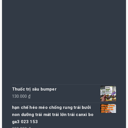
105.000 ₫.
là:
100.000 ₫.
Thuốc trị sâu bumper
130.000
₫
hạn chế héo méo chống rung trái bưởi
non dưỡng trái mát trái lớn trái canxi bo
ga3 023 153