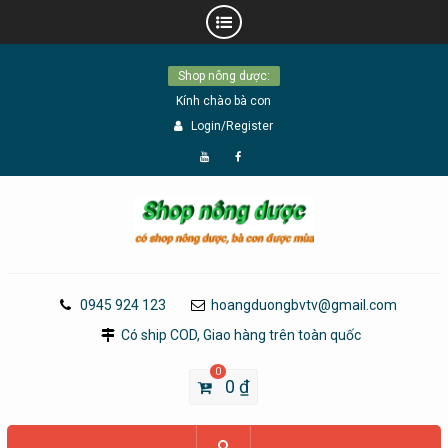
Skip
Shop nông dược:
to
Kính chào bà con
content
Login/Register
Đăng
Page
Ký
Facebook
YouTube
0945 924 123
hoangduongbvtv@gmail.com
Có ship COD, Giao hàng trên toàn quốc
0
0
₫