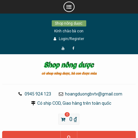
Skip
Shop nông dược:
to
Kính chào bà con
content
Login/Register
Đăng
Page
Ký
Facebook
YouTube
0945 924 123
hoangduongbvtv@gmail.com
Có ship COD, Giao hàng trên toàn quốc
0
0
₫