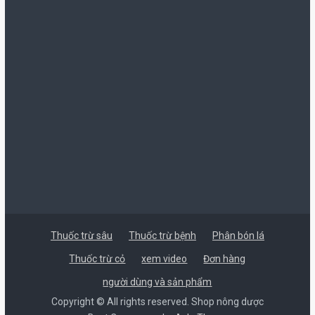
155.000 ₫.
là:
150.000 ₫.
Thuốc trừ sâu
Thuốc trừ bệnh
Phân bón lá
Thuốc trừ cỏ
xem video
Đơn hàng
người dùng và sản phẩm
Copyright © All rights reserved. Shop nông dược