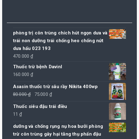
phòng trị côn trùng chích hút ngọn dưa và
trái non dưỡng trái chống heo chống nứt
dưa hấu 023 193
470.000
₫
Thuốc trừ bệnh Davinl
160.000
₫
Asasin thuốc trừ sâu rầy Nikita 400wp
Giá
Giá
80.000
₫
75.000
₫
gốc
hiện
Thuốc siêu đậu trái điều
là:
tại
11
₫
80.000 ₫.
là:
75.000 ₫.
dưỡng và chống rụng nụ hoa bưởi phòng
trừ côn trùng gây hại tăng thụ phấn đậu