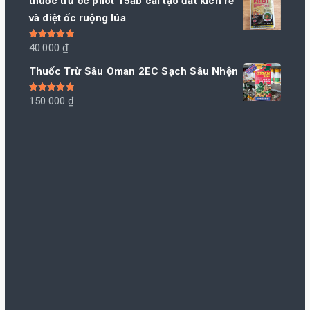
thuốc trừ ốc pilot 15ab cải tạo đất kích rễ
và diệt ốc ruộng lúa
Được xếp
40.000
₫
hạng
5.00
5
sao
Thuốc Trừ Sâu Oman 2EC Sạch Sâu Nhện
Được xếp
150.000
₫
hạng
5.00
5
sao