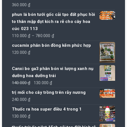
360.000
₫
phun lá bón tưới gốc cải tạo đất phục hồi
to thân mập đọt kích ra rễ cho cây hoa
cúc 023 113
Khoảng
110.000
₫
–
780.000
₫
giá:
cucamix phân bón đồng kẽm phức hợp
từ
120.000
₫
110.000 ₫
đến
Canxi bo ga3 phân bón vi lượng xanh nụ
780.000 ₫
dưỡng hoa dưỡng trái
Giá
Giá
140.000
₫
130.000
₫
gốc
hiện
trị mối cho cây trồng trên rẫy nương
là:
tại
240.000
₫
140.000 ₫.
là:
Thuốc ra hoa super điều 4 trong 1
130.000 ₫.
130.000
₫