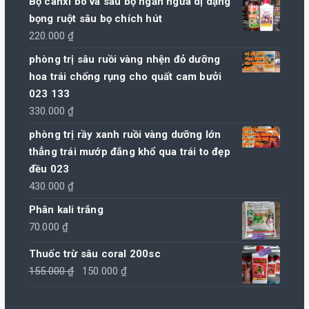
Bộ canxi bo và sâu bọ ngăn ngừa dị dạng
bọng ruột sâu bọ chích hút
220.000
₫
phòng trị sâu ruồi vàng nhện đỏ dưỡng
hoa trái chống rụng cho quất cam bưởi
023 133
330.000
₫
phòng trị rầy xanh ruồi vàng dưỡng lớn
thẳng trái mướp đắng khổ qua trái to đẹp
đều 023
430.000
₫
Phân kali trắng
70.000
₫
Thuốc trừ sâu coral 200sc
Giá
Giá
155.000
₫
150.000
₫
gốc
hiện
là:
tại