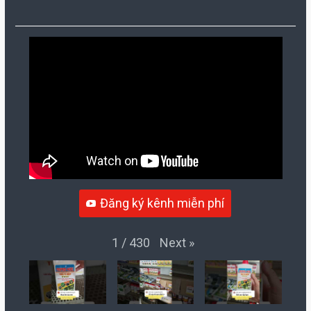
Đăng ký kênh miễn phí
Next
»
1
/
430