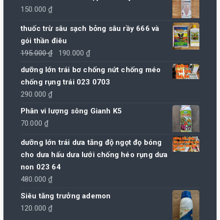
150.000
₫
thuốc trừ sâu sạch bỏng sâu rầy 666 và
gói thần điêu
Giá
Giá
195.000
₫
190.000
₫
gốc
hiện
dưỡng lớn trái bơ chống nứt chống méo
là:
tại
chống rụng trái 023 0703
195.000 ₫.
là:
290.000
₫
190.000 ₫.
Phân vi lượng sông Gianh K5
70.000
₫
dưỡng lớn trái dưa tăng độ ngọt đọ bóng
cho dưa hấu dưa lưới chống héo rụng dưa
non 023 64
480.000
₫
Siêu tăng trưởng ademon
120.000
₫