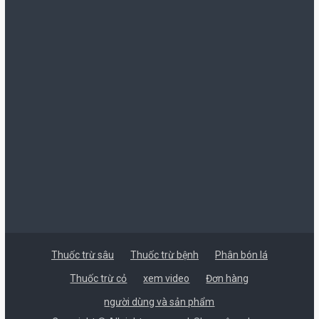
Thuốc trừ sâu
Thuốc trừ bệnh
Phân bón lá
Thuốc trừ cỏ
xem video
Đơn hàng
người dùng và sản phẩm