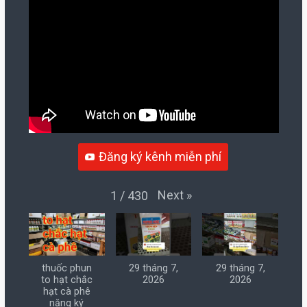
Đăng ký kênh miễn phí
Next
»
1
/
430
thuốc phun
29 tháng 7,
29 tháng 7,
to hạt chắc
2026
2026
hạt cà phê
nặng ký