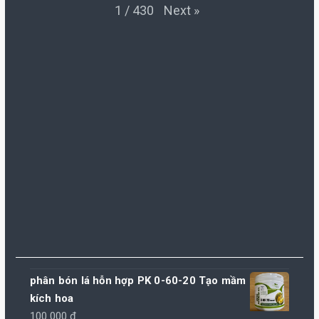
Next
»
1
/
430
phân bón lá hỗn hợp PK 0-60-20 Tạo mầm
kích hoa
100.000
₫