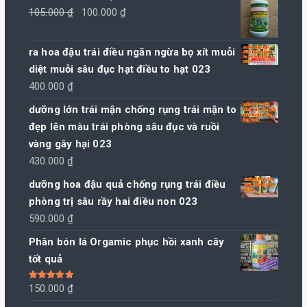
Giá
Giá
105.000
₫
100.000
₫
gốc
hiện
là:
tại
ra hoa đậu trái điều ngăn ngừa bọ xít muỗi
105.000 ₫.
là:
diệt muỗi sâu đục hạt điều to hạt 023
100.000 ₫.
400.000
₫
dưỡng lớn trái mận chống rụng trái mận to
đẹp lên màu trái phòng sâu đục và ruồi
vàng gây hại 023
430.000
₫
dưỡng hoa đậu quả chống rụng trái điều
phòng trị sâu rầy hai điều non 023
590.000
₫
Phân bón lá Orgamic phục hồi xanh cây
tốt quả
Được xếp
150.000
₫
hạng
5.00
5
sao