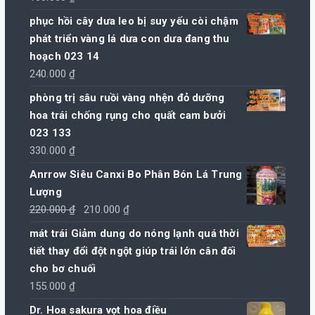
phục hồi cây dưa leo bị suy yếu còi chậm
phát triển vàng lá dưa con dưa đang thu
hoạch 023 14
240.000
₫
phòng trị sâu ruồi vàng nhện đỏ dưỡng
hoa trái chống rụng cho quất cam bưởi
023 133
330.000
₫
Anrrow Siêu Canxi Bo Phân Bón Lá Trung
Lượng
Giá
Giá
220.000
₫
210.000
₫
gốc
hiện
mát trái Giảm dung do nóng lạnh quá thời
là:
tại
tiết thay đổi đột ngột giúp trái lớn cân đối
220.000 ₫.
là:
cho bơ chuối
210.000 ₫.
155.000
₫
Dr. Hoa sakura vọt hoa điều