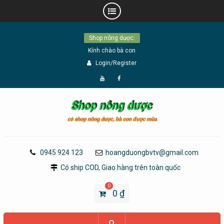
Skip
Shop nông dược:
to
Kính chào bà con
content
Login/Register
Đăng
Page
Ký
Facebook
YouTube
0945 924 123
hoangduongbvtv@gmail.com
Có ship COD, Giao hàng trên toàn quốc
0
0
₫