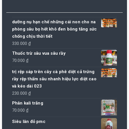
dưỡng nụ hạn chế những cái non cho na
phòng sâu bọ hết khô đen bông tăng sức
chống chịu thời tiết
330.000
₫
Thuốc trừ sâu vua sâu rầy
70.000
₫
trị rệp sáp trên cây cà phê diệt cả trứng
rầy rệp thấm sâu nhanh hiệu lực diệt cao
và kéo dài 023
230.000
₫
Phân kali trắng
70.000
₫
Siêu lân đỏ pmc