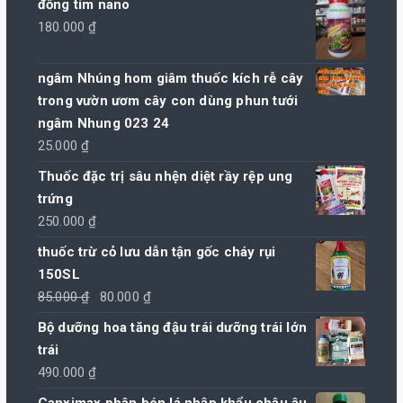
đồng tím nano
180.000
₫
ngâm Nhúng hom giâm thuốc kích rễ cây
trong vườn ươm cây con dùng phun tưới
ngâm Nhung 023 24
25.000
₫
Thuốc đặc trị sâu nhện diệt rầy rệp ung
trứng
250.000
₫
thuốc trừ cỏ lưu dẫn tận gốc cháy rụi
150SL
Giá
Giá
85.000
₫
80.000
₫
gốc
hiện
Bộ dưỡng hoa tăng đậu trái dưỡng trái lớn
là:
tại
trái
85.000 ₫.
là:
490.000
₫
80.000 ₫.
Canximax phân bón lá nhập khẩu châu âu