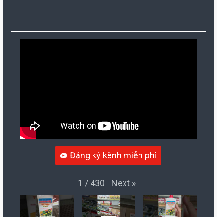
Đăng ký kênh miễn phí
Next
»
1
/
430