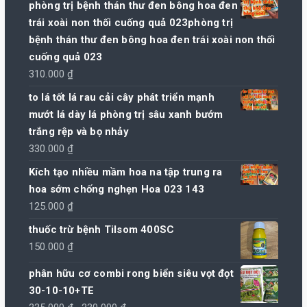
phòng trị bệnh thán thư đen bông hoa đen
trái xoài non thối cuống quả 023phòng trị
bệnh thán thư đen bông hoa đen trái xoài non thối
cuống quả 023
310.000
₫
to lá tốt lá rau cải cây phát triển mạnh
mướt lá dày lá phòng trị sâu xanh bướm
trắng rệp và bọ nhảy
330.000
₫
Kích tạo nhiều mầm hoa na tập trung ra
hoa sớm chống nghẹn Hoa 023 143
125.000
₫
thuốc trừ bệnh Tilsom 400SC
150.000
₫
phân hữu cơ combi rong biển siêu vọt đọt
30-10-10+TE