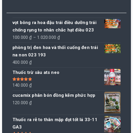
vọt bông ra hoa đậu trái điều dưỡng trái
chống rụng to nhân chắc hạt điều 023
Khoảng
100.000
₫
–
1.020.000
₫
giá:
phòng trị đen hoa và thối cuống đen trái
từ
na non 023 193
100.000 ₫
400.000
₫
đến
Thuốc trừ sâu ats neo
1.020.000 ₫
Được xếp
140.000
₫
hạng
5.00
5
sao
cucamix phân bón đồng kẽm phức hợp
120.000
₫
Thuốc ra rễ to thân mập đọt tốt lá 33-11
GA3