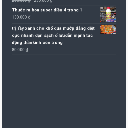
Giá
Giá
235.000
₫
230.000
₫
gốc
hiện
Thuốc ra hoa super điều 4 trong 1
là:
tại
130.000
₫
235.000 ₫.
là:
trị rầy xanh cho khổ qua mướp đắng diệt
230.000 ₫.
cực nhanh dọn sạch ổ lưudẫn mạnh tác
động thầnkinh côn trùng
80.000
₫