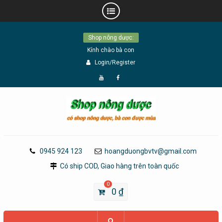
Skip
Shop nông dược:
to
Kính chào bà con
content
Login/Register
Đăng
Page
Ký
Facebook
YouTube
0945 924 123
hoangduongbvtv@gmail.com
Có ship COD, Giao hàng trên toàn quốc
0
0
₫